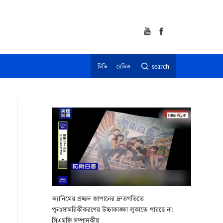
টিভি
রেডিও
search
অ্যানিমের প্রচ্ছদ জাপানের দ্রুতগতিতে
পুনঃসামরিকীকরণের উচ্চাকাঙ্ক্ষা লুকাতে পারছে না:
সিএমজি সম্পাদকীয়