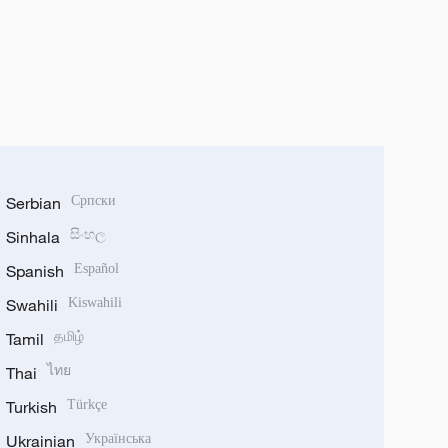
Serbian
Српски
Sinhala
සිංහල
Spanish
Español
Swahili
Kiswahili
Tamil
தமிழ்
Thai
ไทย
Turkish
Türkçe
Ukrainian
Українська