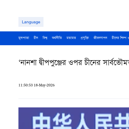
Language
মূলপাতা
চীন
বিশ্ব
অর্থনীতি
মতামত
প্রযুক্তি
জীবনযাপন
চীনের শিল্প 
‘নানশা দ্বীপপুঞ্জের ওপর চীনের সার্বভৌমত্
11:50:53 18-May-2026