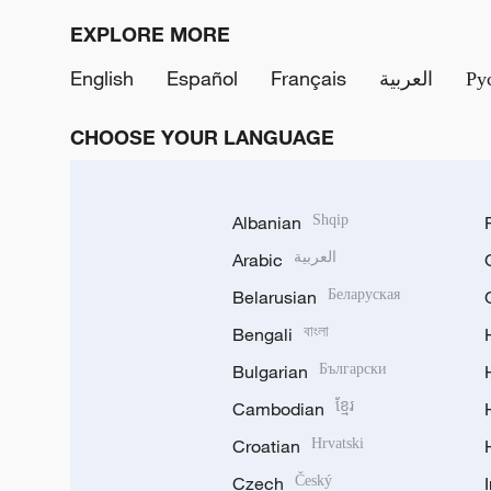
EXPLORE MORE
English
Español
Français
العربية
Ру
CHOOSE YOUR LANGUAGE
Albanian
Shqip
Arabic
العربية
Belarusian
Беларуская
Bengali
বাংলা
Bulgarian
Български
Cambodian
ខ្មែរ
Croatian
Hrvatski
Czech
Český