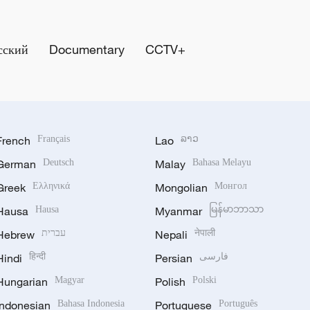
сский
Documentary
CCTV+
French
Français
Lao
ລາວ
German
Deutsch
Malay
Bahasa Melayu
Greek
Ελληνικά
Mongolian
Монгол
Hausa
Hausa
Myanmar
မြန်မာဘာသာ
Hebrew
עברית
Nepali
नेपाली
Hindi
हिन्दी
Persian
فارسی
Hungarian
Magyar
Polish
Polski
Indonesian
Bahasa Indonesia
Portuguese
Português