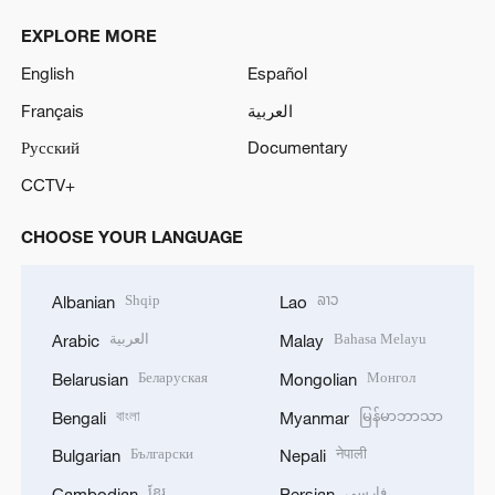
EXPLORE MORE
English
Español
Français
العربية
Русский
Documentary
CCTV+
CHOOSE YOUR LANGUAGE
Shqip
ລາວ
Albanian
Lao
العربية
Bahasa Melayu
Arabic
Malay
Беларуская
Монгол
Belarusian
Mongolian
বাংলা
မြန်မာဘာသာ
Bengali
Myanmar
Български
नेपाली
Bulgarian
Nepali
ខ្មែរ
فارسی
Cambodian
Persian