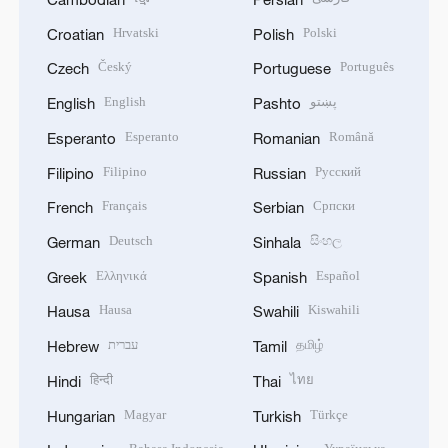
Hrvatski
Polski
Croatian
Polish
Český
Português
Czech
Portuguese
English
پښتو
English
Pashto
Esperanto
Română
Esperanto
Romanian
Filipino
Русский
Filipino
Russian
Français
Српски
French
Serbian
Deutsch
සිංහල
German
Sinhala
Ελληνικά
Español
Greek
Spanish
Hausa
Kiswahili
Hausa
Swahili
עברית
தமிழ்
Hebrew
Tamil
हिन्दी
ไทย
Hindi
Thai
Magyar
Türkçe
Hungarian
Turkish