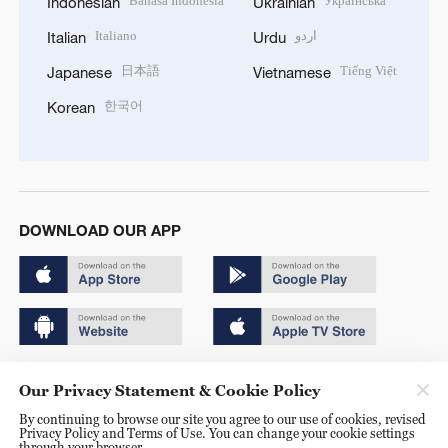
Bahasa Indonesia
Українська
Indonesian
Ukrainian
Italiano
اردو
Italian
Urdu
日本語
Tiếng Việt
Japanese
Vietnamese
한국어
Korean
DOWNLOAD OUR APP
Copyright © 2024 CGTN.
Our Privacy Statement & Cookie Policy
京ICP备20000184号
By continuing to browse our site you agree to our use of cookies, revised
Privacy Policy and Terms of Use. You can change your cookie settings
京公网安备 11010502050052号
through your browser.