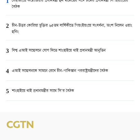
1
বেইজিংয়ে কম্বোডিয়ার প্রধানমন্ত্রী হুন মানেতের সঙ্গে চীনের প্রধানমন্ত্রী লি ছিয়াংয়ের
বৈঠক
2
চীন-উত্তর কোরিয়া চুক্তির ৬৫তম বার্ষিকীতে পিয়ংইয়ংয়ে সংবর্ধনা, অংশ নিলেন ওয়াং
হুনিং
3
বিশ্ব এআই সম্মেলনে যোগ দিতে শাংহাইয়ে থাই প্রধানমন্ত্রী আনুতিন
4
এআই সম্মেলনকে সামনে রেখে চীন-পাকিস্তান পররাষ্ট্রমন্ত্রীদের বৈঠক
5
শাংহাইয়ে থাই প্রধানমন্ত্রীর সাথে সি’র বৈঠক