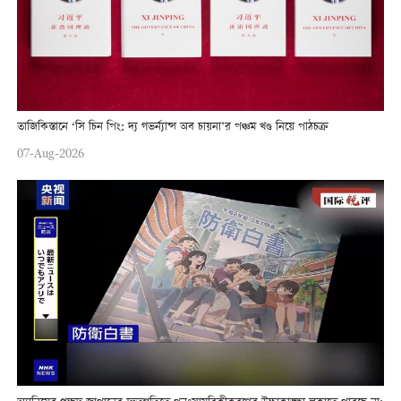
তাজিকিস্তানে ‘সি চিন পিং: দ্য গভর্ন্যান্স অব চায়না’র পঞ্চম খণ্ড নিয়ে পাঠচক্র
07-Aug-2026