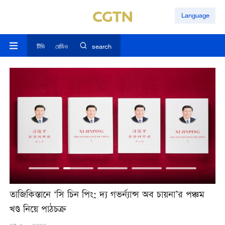
Language
টিভি
রেডিও
search
তাজিকিস্তানে ‘সি চিন পিং: দ্য গভর্ন্যান্স অব চায়না’র পঞ্চম
অ্
খণ্ড নিয়ে পাঠচক্র
উচ