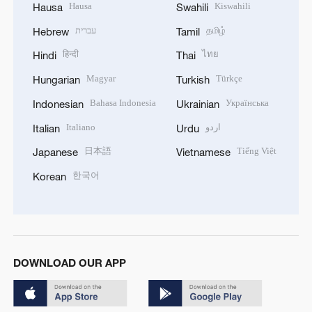
Hausa
Kiswahili
Hausa
Swahili
עברית
தமிழ்
Hebrew
Tamil
हिन्दी
ไทย
Hindi
Thai
Magyar
Türkçe
Hungarian
Turkish
Bahasa Indonesia
Українська
Indonesian
Ukrainian
Italiano
اردو
Italian
Urdu
日本語
Tiếng Việt
Japanese
Vietnamese
한국어
Korean
DOWNLOAD OUR APP