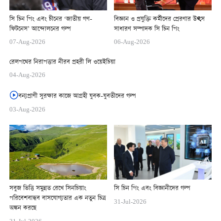
সি চিন পিং এবং চীনের ‘জাতীয় গণ-
বিজ্ঞান ও প্রযুক্তি কর্মীদের প্রেরণার উৎস
ফিটনেস’ আন্দোলনের গল্প
সাধারণ সম্পাদক সি চিন পিং
07-Aug-2026
06-Aug-2026
রেলপথের নিরাপত্তার নীরব প্রহরী লি ওয়েইচিয়া
04-Aug-2026
বন্যপ্রাণী সুরক্ষার কাজে আগ্রহী যুবক-যুবতীদের গল্প
03-Aug-2026
সবুজ ভিত্তি সমুন্নত রেখে সিনচিয়াং
সি চিন পিং এবং বিজ্ঞানীদের গল্প
পরিবেশবান্ধব বাসযোগ্যতার এক নতুন চিত্র
31-Jul-2026
অঙ্কন করছে