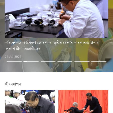
পরিবেশগত পর্যবেক্ষণ জোরদারে ‘তৃতীয় মেরু’র পারদ তথ্য-উপাত্ত
প্
প্রকাশ চীনা বিজ্ঞানীদের
22-
24-Jul-2026
জীবনযাপন