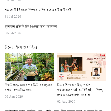
31-Jul-2026
শত কোটি ইউয়ানের শিল্পকে চালিত করে একটি ছোট বরই
31-Jul-2026
যুবকদের প্রতি সি চিন পিংয়ের আশা-আকাঙ্ক্ষা
30-Jul-2026
চীনের শিল্প ও সাহিত্য
ডিজনি ছেড়ে আসার পর তিনি কবরস্থানকে
চীনের শিল্প ও সাহিত্য পর্ব-৩:
বাগানে রূপান্তরিত করেন
‘ফেয়ারওয়েল মাই কনকিউবাইন’: শিল্প,
প্রেম ও আত্মত্যাগের মহাকাব্য
06-Aug-2026
02-Aug-2026