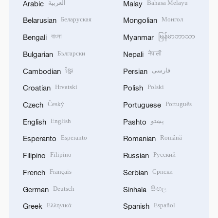
العربية
Bahasa Melayu
Arabic
Malay
Беларуская
Монгол
Belarusian
Mongolian
বাংলা
မြန်မာဘာသာ
Bengali
Myanmar
Български
नेपाली
Bulgarian
Nepali
ខ្មែរ
فارسی
Cambodian
Persian
Hrvatski
Polski
Croatian
Polish
Český
Português
Czech
Portuguese
English
پښتو
English
Pashto
Esperanto
Română
Esperanto
Romanian
Filipino
Русский
Filipino
Russian
Français
Српски
French
Serbian
Deutsch
සිංහල
German
Sinhala
Ελληνικά
Español
Greek
Spanish