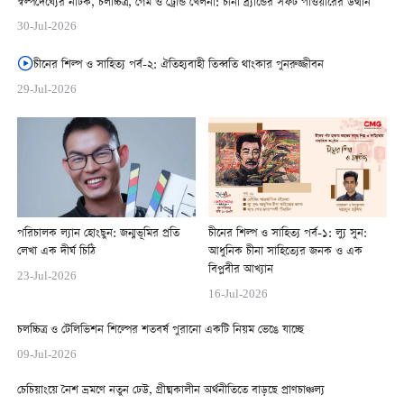
স্বল্পদৈর্ঘ্যের নাটক, চলচ্চিত্র, গেম ও ট্রেন্ডি খেলনা: চীনা ব্র্যান্ডের সফট পাওয়ারের উত্থান
30-Jul-2026
চীনের শিল্প ও সাহিত্য পর্ব-২: ঐতিহ্যবাহী তিব্বতি থাংকার পুনরুজ্জীবন
29-Jul-2026
পরিচালক ল্যান হোংছুন: জন্মভূমির প্রতি
চীনের শিল্প ও সাহিত্য পর্ব-১: ল্যু সুন:
লেখা এক দীর্ঘ চিঠি
আধুনিক চীনা সাহিত্যের জনক ও এক
বিপ্লবীর আখ্যান
23-Jul-2026
16-Jul-2026
চলচ্চিত্র ও টেলিভিশন শিল্পের শতবর্ষ পুরানো একটি নিয়ম ভেঙে যাচ্ছে
09-Jul-2026
চেচিয়াংয়ে নৈশ ভ্রমণে নতুন ঢেউ, গ্রীষ্মকালীন অর্থনীতিতে বাড়ছে প্রাণচাঞ্চল্য