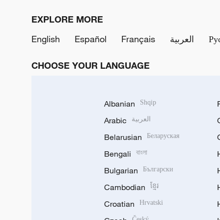
EXPLORE MORE
English
Español
Français
العربية
Ру
CHOOSE YOUR LANGUAGE
Albanian
Shqip
Arabic
العربية
Belarusian
Беларуская
Bengali
বাংলা
Bulgarian
Български
Cambodian
ខ្មែរ
Croatian
Hrvatski
Český