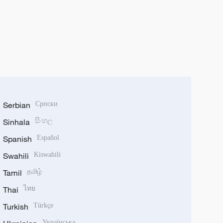
Serbian
Српски
Sinhala
සිංහල
Spanish
Español
Swahili
Kiswahili
Tamil
தமிழ்
Thai
ไทย
Turkish
Türkçe
Українська