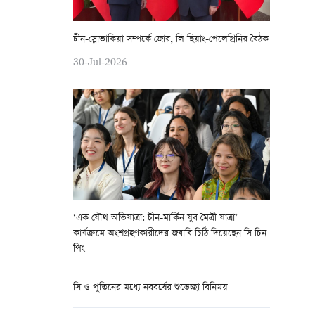
চীন-স্লোভাকিয়া সম্পর্কে জোর, লি ছিয়াং-পেলেগ্রিনির বৈঠক
30-Jul-2026
‘এক যৌথ অভিযাত্রা: চীন-মার্কিন যুব মৈত্রী যাত্রা’
কার্যক্রমে অংশগ্রহণকারীদের জবাবি চিঠি দিয়েছেন সি চিন
পিং
সি ও পুতিনের মধ্যে নববর্ষের শুভেচ্ছা বিনিময়