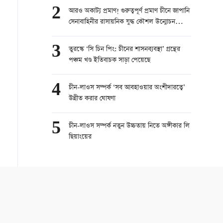
2
আরও অকাট্য প্রমাণ! গুরুত্বপূর্ণ প্রমাণ চীনে জাপানি
সেনাবাহিনীর রাসায়নিক যুদ্ধ কৌশল উন্মোচন
করেছে
3
তুরস্কে ‘সি চিন পিং: চীনের শাসনব্যবস্থা’ গ্রন্থের
পঞ্চম খণ্ড ইতিবাচক সাড়া পেয়েছে
4
চীন-লাওস সম্পর্ক ‘সব আবহাওয়ার অংশীদারত্বে’
উন্নীত করার ঘোষণা
5
চীন-লাওস সম্পর্ক নতুন উচ্চতায় নিতে অঙ্গীকার লি
ছিয়াংয়ের