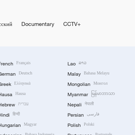
сский
Documentary
CCTV+
French
Français
Lao
ລາວ
German
Deutsch
Malay
Bahasa Melayu
Greek
Ελληνικά
Mongolian
Монгол
Hausa
Hausa
Myanmar
မြန်မာဘာသာ
Hebrew
עברית
Nepali
नेपाली
Hindi
हिन्दी
Persian
فارسی
Hungarian
Magyar
Polish
Polski
Bahasa Indonesia
Português