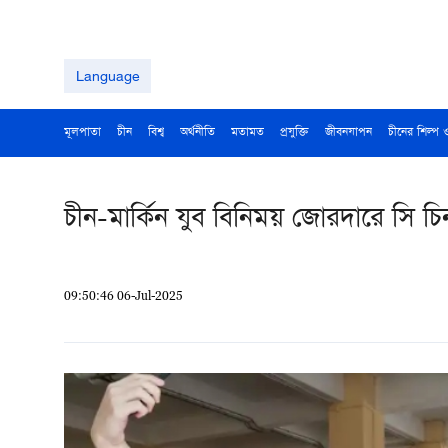
Language
মূলপাতা
চীন
বিশ্ব
অর্থনীতি
মতামত
প্রযুক্তি
জীবনযাপন
চীনের শিল্প 
চীন-মার্কিন যুব বিনিময় জোরদারে সি চিন
09:50:46 06-Jul-2025