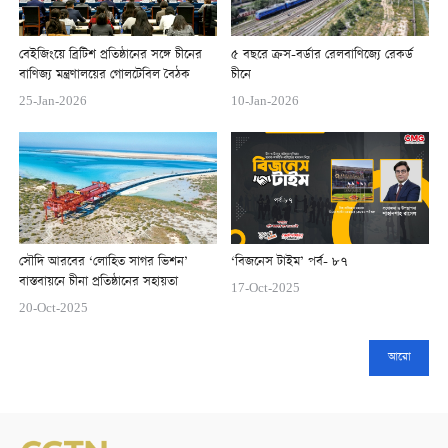
বেইজিংয়ে ব্রিটিশ প্রতিষ্ঠানের সঙ্গে চীনের
৫ বছরে ক্রস-বর্ডার রেলবাণিজ্যে রেকর্ড
বাণিজ্য মন্ত্রণালয়ের গোলটেবিল বৈঠক
চীনে
25-Jan-2026
10-Jan-2026
সৌদি আরবের ‘লোহিত সাগর ভিশন’
‘বিজনেস টাইম’ পর্ব- ৮৭
বাস্তবায়নে চীনা প্রতিষ্ঠানের সহায়তা
17-Oct-2025
20-Oct-2025
আরো