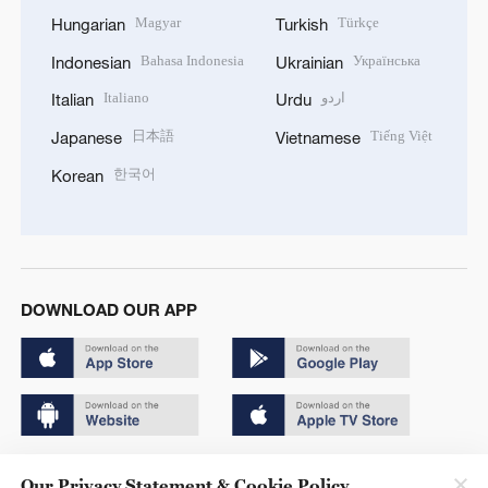
Magyar
Türkçe
Hungarian
Turkish
Bahasa Indonesia
Українська
Indonesian
Ukrainian
Italiano
اردو
Italian
Urdu
日本語
Tiếng Việt
Japanese
Vietnamese
한국어
Korean
DOWNLOAD OUR APP
Copyright © 2024 CGTN.
Our Privacy Statement & Cookie Policy