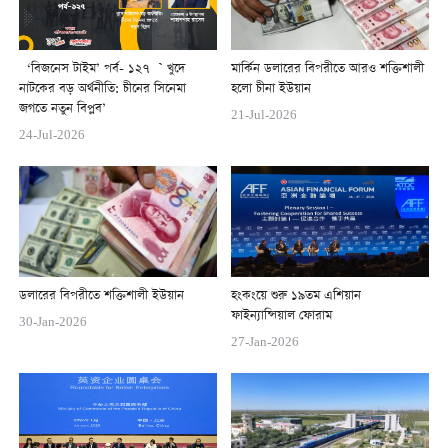
‘বিজনেস টাইম’ পর্ব- ১২৭ ` খুদে
মার্কিন ডলারের বিপরীতে আরও শক্তিশালী
নাটকের বড় অর্থনীতি: চীনের সিনেমা
হলো চীনা ইউয়ান
জগতে নতুন বিপ্লব’
21-Jul-2026
24-Jul-2026
ডলারের বিপরীতে শক্তিশালী ইউয়ান
হংকংয়ে শুরু ১৯তম এশিয়ান
ফাইন্যান্সিয়াল ফোরাম
30-Jan-2026
27-Jan-2026