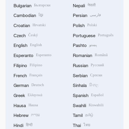
Български
नेपाली
Bulgarian
Nepali
ខ្មែរ
فارسی
Cambodian
Persian
Hrvatski
Polski
Croatian
Polish
Český
Português
Czech
Portuguese
English
پښتو
English
Pashto
Esperanto
Română
Esperanto
Romanian
Filipino
Русский
Filipino
Russian
Français
Српски
French
Serbian
Deutsch
සිංහල
German
Sinhala
Ελληνικά
Español
Greek
Spanish
Hausa
Kiswahili
Hausa
Swahili
עברית
தமிழ்
Hebrew
Tamil
हिन्दी
ไทย
Hindi
Thai