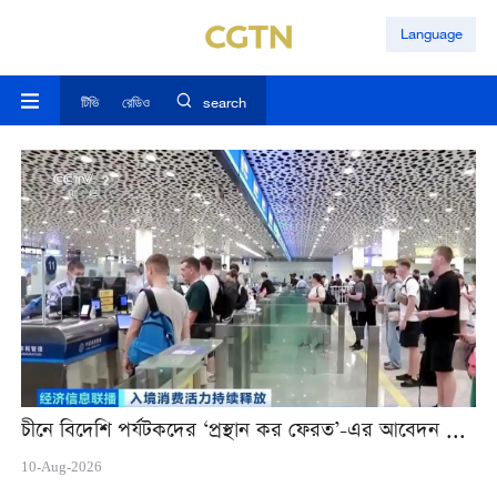
Language
টিভি
রেডিও
search
চীনে বিদেশি পর্যটকদের ‘প্রস্থান কর ফেরত’-এর আবেদন বাড়ছে; 'চায়না ট্যুর' 'চায়না শপিং'-কে উত্সাহিত করছে
10-Aug-2026