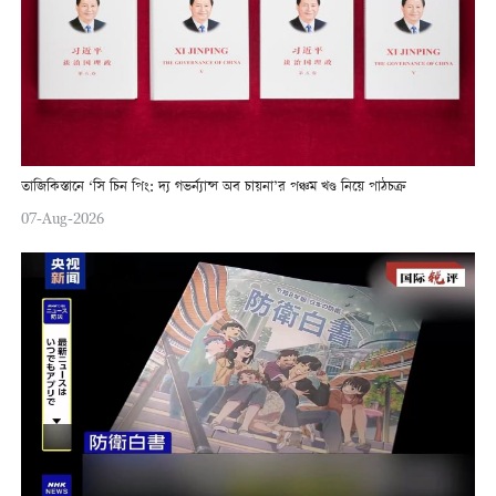
তাজিকিস্তানে ‘সি চিন পিং: দ্য গভর্ন্যান্স অব চায়না’র পঞ্চম খণ্ড নিয়ে পাঠচক্র
07-Aug-2026