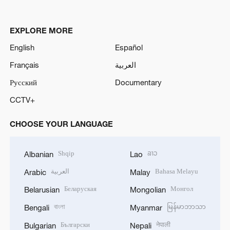
EXPLORE MORE
English
Español
Français
العربية
Русский
Documentary
CCTV+
CHOOSE YOUR LANGUAGE
Shqip
ລາວ
Albanian
Lao
العربية
Bahasa Melayu
Arabic
Malay
Беларуская
Монгол
Belarusian
Mongolian
বাংলা
မြန်မာဘာသာ
Bengali
Myanmar
Български
नेपाली
Bulgarian
Nepali