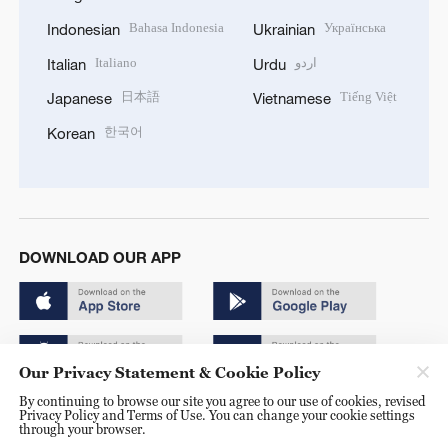
Bahasa Indonesia
Українська
Indonesian
Ukrainian
Italiano
اردو
Italian
Urdu
日本語
Tiếng Việt
Japanese
Vietnamese
한국어
Korean
DOWNLOAD OUR APP
Our Privacy Statement & Cookie Policy
By continuing to browse our site you agree to our use of cookies, revised
Copyright © 2024 CGTN.
Privacy Policy and Terms of Use. You can change your cookie settings
through your browser.
京ICP备20000184号