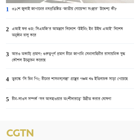
1
৩১শে জুলাই জাপানের নবপ্রতিষ্ঠিত ‘জাতীয় গোয়েন্দা সংস্থার’ উদ্দেশ্য কী?
2
এআই ফর গুড: সিএমজি’র আমন্ত্রণে বিদেশে ‘উইনিং ইন উইথ এআই’ বিশেষ
অনুষ্ঠান চালু করে
3
আরও অকাট্য প্রমাণ! গুরুত্বপূর্ণ প্রমাণ চীনে জাপানি সেনাবাহিনীর রাসায়নিক যুদ্ধ
কৌশল উন্মোচন করেছে
4
তুরস্কে ‘সি চিন পিং: চীনের শাসনব্যবস্থা’ গ্রন্থের পঞ্চম খণ্ড ইতিবাচক সাড়া পেয়েছে
5
চীন-লাওস সম্পর্ক ‘সব আবহাওয়ার অংশীদারত্বে’ উন্নীত করার ঘোষণা