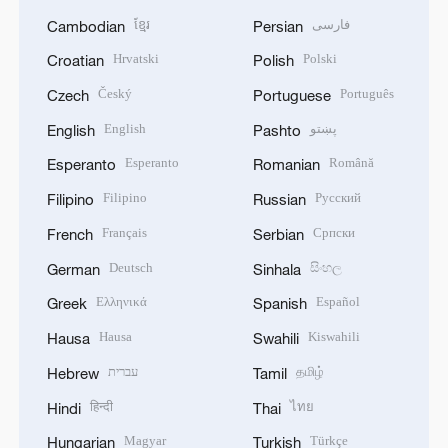
ខ្មែរ
فارسی
Cambodian
Persian
Hrvatski
Polski
Croatian
Polish
Český
Português
Czech
Portuguese
English
پښتو
English
Pashto
Esperanto
Română
Esperanto
Romanian
Filipino
Русский
Filipino
Russian
Français
Српски
French
Serbian
Deutsch
සිංහල
German
Sinhala
Ελληνικά
Español
Greek
Spanish
Hausa
Kiswahili
Hausa
Swahili
עברית
தமிழ்
Hebrew
Tamil
हिन्दी
ไทย
Hindi
Thai
Magyar
Türkçe
Hungarian
Turkish