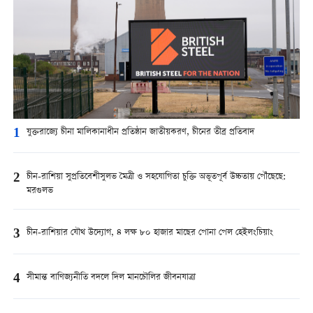
1
যুক্তরাজ্যে চীনা মালিকানাধীন প্রতিষ্ঠান জাতীয়করণ, চীনের তীব্র প্রতিবাদ
2
চীন-রাশিয়া সুপ্রতিবেশীসুলভ মৈত্রী ও সহযোগিতা চুক্তি অভূতপূর্ব উচ্চতায় পৌঁছেছে:
মরগুলভ
3
চীন-রাশিয়ার যৌথ উদ্যোগ, ৪ লক্ষ ৮০ হাজার মাছের পোনা পেল হেইলংচিয়াং
4
সীমান্ত বাণিজ্যনীতি বদলে দিল মানচৌলির জীবনযাত্রা