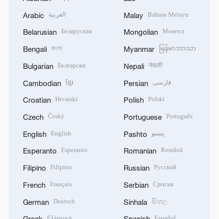
العربية
Bahasa Melayu
Arabic
Malay
Беларуская
Монгол
Belarusian
Mongolian
বাংলা
မြန်မာဘာသာ
Bengali
Myanmar
Български
नेपाली
Bulgarian
Nepali
ខ្មែរ
فارسی
Cambodian
Persian
Hrvatski
Polski
Croatian
Polish
Český
Português
Czech
Portuguese
English
پښتو
English
Pashto
Esperanto
Română
Esperanto
Romanian
Filipino
Русский
Filipino
Russian
Français
Српски
French
Serbian
Deutsch
සිංහල
German
Sinhala
Ελληνικά
Español
Greek
Spanish