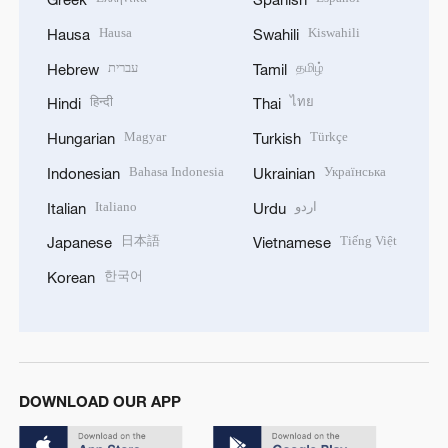
Hausa
Kiswahili
Hausa
Swahili
עברית
தமிழ்
Hebrew
Tamil
हिन्दी
ไทย
Hindi
Thai
Magyar
Türkçe
Hungarian
Turkish
Bahasa Indonesia
Українська
Indonesian
Ukrainian
Italiano
اردو
Italian
Urdu
日本語
Tiếng Việt
Japanese
Vietnamese
한국어
Korean
DOWNLOAD OUR APP