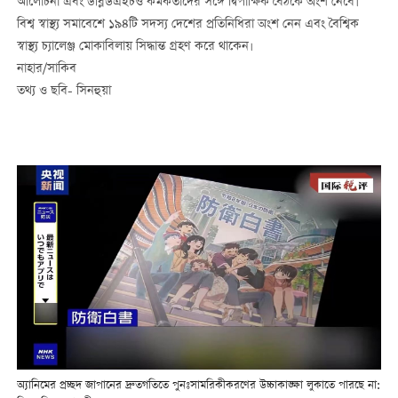
আলোচনা এবং ডব্লিউএইচও কর্মকর্তাদের সঙ্গে দ্বিপাক্ষিক বৈঠকে অংশ নেবে।
বিশ্ব স্বাস্থ্য সমাবেশে ১৯৪টি সদস্য দেশের প্রতিনিধিরা অংশ নেন এবং বৈশ্বিক
স্বাস্থ্য চ্যালেঞ্জ মোকাবিলায় সিদ্ধান্ত গ্রহণ করে থাকেন।
নাহার/সাকিব
তথ্য ও ছবি- সিনহুয়া
অ্যানিমের প্রচ্ছদ জাপানের দ্রুতগতিতে পুনঃসামরিকীকরণের উচ্চাকাঙ্ক্ষা লুকাতে পারছে না: