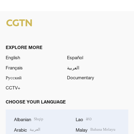
EXPLORE MORE
English
Español
Français
العربية
Русский
Documentary
CCTV+
CHOOSE YOUR LANGUAGE
Shqip
ລາວ
Albanian
Lao
العربية
Bahasa Melayu
Arabic
Malay