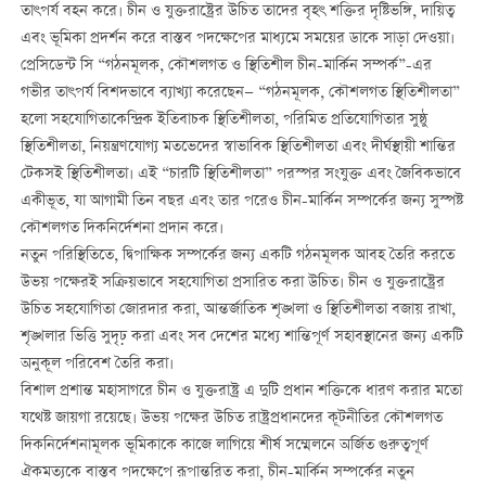
তাৎপর্য বহন করে। চীন ও যুক্তরাষ্ট্রের উচিত তাদের বৃহৎ শক্তির দৃষ্টিভঙ্গি, দায়িত্ব
এবং ভূমিকা প্রদর্শন করে বাস্তব পদক্ষেপের মাধ্যমে সময়ের ডাকে সাড়া দেওয়া।
প্রেসিডেন্ট সি “গঠনমূলক, কৌশলগত ও স্থিতিশীল চীন-মার্কিন সম্পর্ক”-এর
গভীর তাৎপর্য বিশদভাবে ব্যাখ্যা করেছেন— “গঠনমূলক, কৌশলগত স্থিতিশীলতা”
হলো সহযোগিতাকেন্দ্রিক ইতিবাচক স্থিতিশীলতা, পরিমিত প্রতিযোগিতার সুষ্ঠু
স্থিতিশীলতা, নিয়ন্ত্রণযোগ্য মতভেদের স্বাভাবিক স্থিতিশীলতা এবং দীর্ঘস্থায়ী শান্তির
টেকসই স্থিতিশীলতা। এই “চারটি স্থিতিশীলতা” পরস্পর সংযুক্ত এবং জৈবিকভাবে
একীভূত, যা আগামী তিন বছর এবং তার পরেও চীন-মার্কিন সম্পর্কের জন্য সুস্পষ্ট
কৌশলগত দিকনির্দেশনা প্রদান করে।
নতুন পরিস্থিতিতে, দ্বিপাক্ষিক সম্পর্কের জন্য একটি গঠনমূলক আবহ তৈরি করতে
উভয় পক্ষেরই সক্রিয়ভাবে সহযোগিতা প্রসারিত করা উচিত। চীন ও যুক্তরাষ্ট্রের
উচিত সহযোগিতা জোরদার করা, আন্তর্জাতিক শৃঙ্খলা ও স্থিতিশীলতা বজায় রাখা,
শৃঙ্খলার ভিত্তি সুদৃঢ় করা এবং সব দেশের মধ্যে শান্তিপূর্ণ সহাবস্থানের জন্য একটি
অনুকূল পরিবেশ তৈরি করা।
বিশাল প্রশান্ত মহাসাগরে চীন ও যুক্তরাষ্ট্র এ দুটি প্রধান শক্তিকে ধারণ করার মতো
যথেষ্ট জায়গা রয়েছে। উভয় পক্ষের উচিত রাষ্ট্রপ্রধানদের কূটনীতির কৌশলগত
দিকনির্দেশনামূলক ভূমিকাকে কাজে লাগিয়ে শীর্ষ সম্মেলনে অর্জিত গুরুত্বপূর্ণ
ঐকমত্যকে বাস্তব পদক্ষেপে রূপান্তরিত করা, চীন-মার্কিন সম্পর্কের নতুন