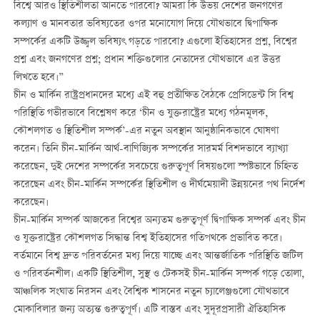
বিশ্বে আরও স্থিতিশীলতা আনতে পারবো? আমরা কি উভয় দেশের জনগণের
কল্যাণ ও মানবতার ভবিষ্যতের ওপর মনোযোগ দিয়ে যৌথভাবে দ্বিপাক্ষিক
সম্পর্কের একটি উজ্জ্বল ভবিষ্যৎ গড়তে পারবো? এগুলো ইতিহাসের প্রশ্ন, বিশ্বের
প্রশ্ন এবং জনগণের প্রশ্ন; প্রধান শক্তিগুলোর নেতাদের যৌথভাবে এর উত্তর
লিখতে হবে।”
চীন ও মার্কিন রাষ্ট্রপ্রধানদের মধ্যে এই বহু প্রতীক্ষিত বৈঠকে প্রেসিডেন্ট সি বিশ্ব
পরিস্থিতি গভীরভাবে বিশ্লেষণ করে ‘চীন ও যুক্তরাষ্ট্রের মধ্যে গঠনমূলক,
কৌশলগত ও স্থিতিশীল সম্পর্ক’-এর নতুন অবস্থান আনুষ্ঠানিকভাবে ঘোষণা
করেন। তিনি চীন-মার্কিন আর্থ-বাণিজ্যিক সম্পর্কের সারমর্ম বিশদভাবে ব্যাখ্যা
করেছেন, দুই দেশের সম্পর্কের সবচেয়ে গুরুত্বপূর্ণ বিষয়গুলো স্পষ্টভাবে চিহ্নিত
করেছেন এবং চীন-মার্কিন সম্পর্কের স্থিতিশীল ও দীর্ঘমেয়াদী উন্নয়নের পথ নির্দেশ
করেছেন।
চীন-মার্কিন সম্পর্ক আজকের বিশ্বের অন্যতম গুরুত্বপূর্ণ দ্বিপাক্ষিক সম্পর্ক এবং চীন
ও যুক্তরাষ্ট্রের কৌশলগত সিদ্ধান্ত বিশ্ব ইতিহাসের গতিপথকে প্রভাবিত করে।
বর্তমানে বিশ্ব দ্রুত পরিবর্তনের মধ্য দিয়ে যাচ্ছে এবং আন্তর্জাতিক পরিস্থিতি জটিল
ও পরিবর্তনশীল। একটি স্থিতিশীল, সুস্থ ও টেকসই চীন-মার্কিন সম্পর্ক গড়ে তোলা,
আঞ্চলিক সংঘাত নিরসন এবং বৈশ্বিক শাসনের নতুন চ্যালেঞ্জগুলো যৌথভাবে
মোকাবিলার জন্য অত্যন্ত গুরুত্বপূর্ণ। এটি বাস্তব এবং সুদূরপ্রসারী ঐতিহাসিক