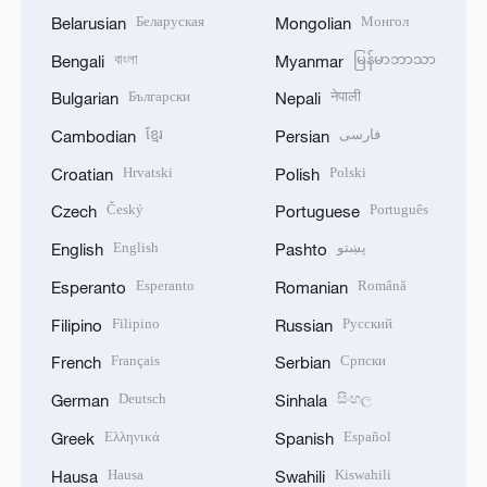
Беларуская
Монгол
Belarusian
Mongolian
বাংলা
မြန်မာဘာသာ
Bengali
Myanmar
Български
नेपाली
Bulgarian
Nepali
ខ្មែរ
فارسی
Cambodian
Persian
Hrvatski
Polski
Croatian
Polish
Český
Português
Czech
Portuguese
English
پښتو
English
Pashto
Esperanto
Română
Esperanto
Romanian
Filipino
Русский
Filipino
Russian
Français
Српски
French
Serbian
Deutsch
සිංහල
German
Sinhala
Ελληνικά
Español
Greek
Spanish
Hausa
Kiswahili
Hausa
Swahili