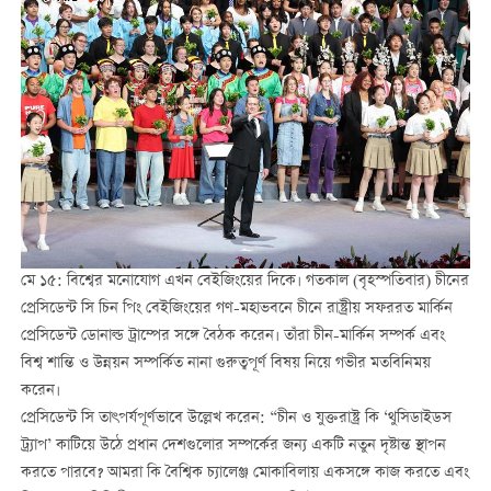
মে ১৫: বিশ্বের মনোযোগ এখন বেইজিংয়ের দিকে। গতকাল (বৃহস্পতিবার) চীনের
প্রেসিডেন্ট সি চিন পিং বেইজিংয়ের গণ-মহাভবনে চীনে রাষ্ট্রীয় সফররত মার্কিন
প্রেসিডেন্ট ডোনাল্ড ট্রাম্পের সঙ্গে বৈঠক করেন। তাঁরা চীন-মার্কিন সম্পর্ক এবং
বিশ্ব শান্তি ও উন্নয়ন সম্পর্কিত নানা গুরুত্বপূর্ণ বিষয় নিয়ে গভীর মতবিনিময়
করেন।
প্রেসিডেন্ট সি তাৎপর্যপূর্ণভাবে উল্লেখ করেন: “চীন ও যুক্তরাষ্ট্র কি ‘থুসিডাইডস
ট্র্যাপ’ কাটিয়ে উঠে প্রধান দেশগুলোর সম্পর্কের জন্য একটি নতুন দৃষ্টান্ত স্থাপন
করতে পারবে? আমরা কি বৈশ্বিক চ্যালেঞ্জ মোকাবিলায় একসঙ্গে কাজ করতে এবং