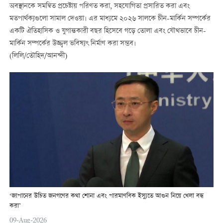
অবস্থানকে সমন্বিত প্রচেষ্টায় পরিণত করা, সহযোগিতা প্রসারিত করা এবং
মতপার্থক্যগুলো সামাল দেওয়া। এর মাধ্যমে ২০২৬ সালকে চীন-মার্কিন সম্পর্কের
একটি ঐতিহাসিক ও যুগান্তকারী বছর হিসেবে গড়ে তোলা এবং যৌথভাবে চীন-
মার্কিন সম্পর্কের উজ্জ্বল ভবিষ্যৎ নির্মাণ করা সম্ভব।
(লিলি/তৌহিদ/আনন্দী)
‘জাপানের উচিত জনগণের কথা শোনা এবং পারমাণবিক ইস্যুতে আগুন নিয়ে খেলা বন্ধ
করা’
09-Aug-2026