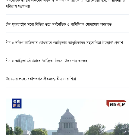
অর্থনৈতিক উন্নয়ন অঞ্চলের সবুজ ও নিম্ন-কার্বন উন্নয়ন এগিয়ে নেওয়া হবে: বাস্তুবিদ্যা ও
পরিবেশ মন্ত্রণালয়
চীন-যুক্তরাষ্ট্রের মধ্যে বিভিন্ন স্তরে অর্থনৈতিক ও বাণিজ্যিক যোগাযোগ অব্যাহত
চীন ও দক্ষিণ আফ্রিকার যৌথভাবে ‘আফ্রিকান আধুনিকায়ন সহযোগিতা উদ্যোগ’ প্রকাশ
চীন ও আফ্রিকা যৌথভাবে ‘আফ্রিকা দিবস’ উদযাপন করেছে
উন্নয়নের লক্ষ্যে কৌশলগত ঐকমত্যে চীন ও রাশিয়া