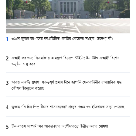
1
৩১শে জুলাই জাপানের নবপ্রতিষ্ঠিত ‘জাতীয় গোয়েন্দা সংস্থার’ উদ্দেশ্য কী?
2
এআই ফর গুড: সিএমজি’র আমন্ত্রণে বিদেশে ‘উইনিং ইন উইথ এআই’ বিশেষ
অনুষ্ঠান চালু করে
3
আরও অকাট্য প্রমাণ! গুরুত্বপূর্ণ প্রমাণ চীনে জাপানি সেনাবাহিনীর রাসায়নিক যুদ্ধ
কৌশল উন্মোচন করেছে
4
তুরস্কে ‘সি চিন পিং: চীনের শাসনব্যবস্থা’ গ্রন্থের পঞ্চম খণ্ড ইতিবাচক সাড়া পেয়েছে
5
চীন-লাওস সম্পর্ক ‘সব আবহাওয়ার অংশীদারত্বে’ উন্নীত করার ঘোষণা