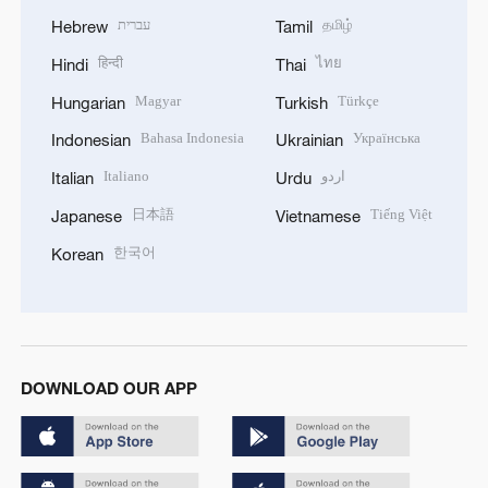
עברית
தமிழ்
Hebrew
Tamil
हिन्दी
ไทย
Hindi
Thai
Magyar
Türkçe
Hungarian
Turkish
Bahasa Indonesia
Українська
Indonesian
Ukrainian
Italiano
اردو
Italian
Urdu
日本語
Tiếng Việt
Japanese
Vietnamese
한국어
Korean
DOWNLOAD OUR APP