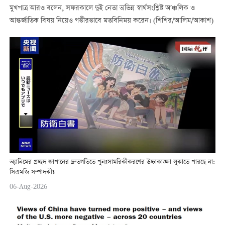
মুখপাত্র আরও বলেন, সফরকালে দুই নেতা অভিন্ন স্বার্থসংশ্লিষ্ট আঞ্চলিক ও
আন্তর্জাতিক বিষয় নিয়েও গভীরভাবে মতবিনিময় করেন। (শিশির/আলিম/আকাশ)
অ্যানিমের প্রচ্ছদ জাপানের দ্রুতগতিতে পুনঃসামরিকীকরণের উচ্চাকাঙ্ক্ষা লুকাতে পারছে না:
সিএমজি সম্পাদকীয়
06-Aug-2026