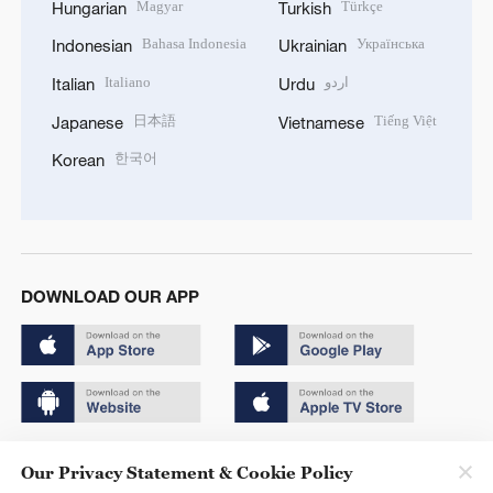
Magyar
Türkçe
Hungarian
Turkish
Bahasa Indonesia
Українська
Indonesian
Ukrainian
Italiano
اردو
Italian
Urdu
日本語
Tiếng Việt
Japanese
Vietnamese
한국어
Korean
DOWNLOAD OUR APP
Copyright © 2024 CGTN.
Our Privacy Statement & Cookie Policy