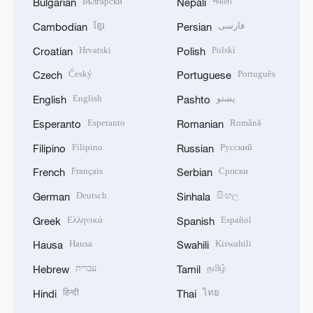
Български
नेपाली
Bulgarian
Nepali
ខ្មែរ
فارسی
Cambodian
Persian
Hrvatski
Polski
Croatian
Polish
Český
Português
Czech
Portuguese
English
پښتو
English
Pashto
Esperanto
Română
Esperanto
Romanian
Filipino
Русский
Filipino
Russian
Français
Српски
French
Serbian
Deutsch
සිංහල
German
Sinhala
Ελληνικά
Español
Greek
Spanish
Hausa
Kiswahili
Hausa
Swahili
עברית
தமிழ்
Hebrew
Tamil
हिन्दी
ไทย
Hindi
Thai