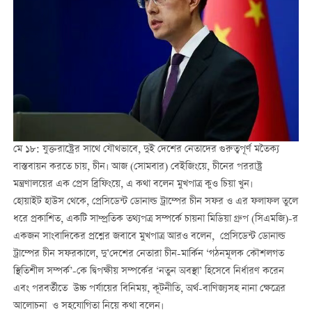
মে ১৮: যুক্তরাষ্ট্রের সাথে যৌথভাবে, দুই দেশের নেতাদের গুরুত্বপূর্ণ মতৈক্য
বাস্তবায়ন করতে চায়, চীন। আজ (সোমবার) বেইজিংয়ে, চীনের পররাষ্ট্র
মন্ত্রণালয়ের এক প্রেস ব্রিফিংয়ে, এ কথা বলেন মুখপাত্র কুও চিয়া খুন।
হোয়াইট হাউস থেকে, প্রেসিডেন্ট ডোনাল্ড ট্রাম্পের চীন সফর ও এর ফলাফল তুলে
ধরে প্রকাশিত, একটি সাম্প্রতিক তথ্যপত্র সম্পর্কে চায়না মিডিয়া গ্রুপ (সিএমজি)-র
একজন সাংবাদিকের প্রশ্নের জবাবে মুখপাত্র আরও বলেন, প্রেসিডেন্ট ডোনাল্ড
ট্রাম্পের চীন সফরকালে, দু’দেশের নেতারা চীন-মার্কিন ‘গঠনমূলক কৌশলগত
স্থিতিশীল সম্পর্ক’-কে দ্বিপক্ষীয় সম্পর্কের ‘নতুন অবস্থা’ হিসেবে নির্ধারণ করেন
এবং পরবর্তীতে উচ্চ পর্যায়ের বিনিময়, কূটনীতি, অর্থ-বাণিজ্যসহ নানা ক্ষেত্রের
আলোচনা ও সহযোগিতা নিয়ে কথা বলেন।