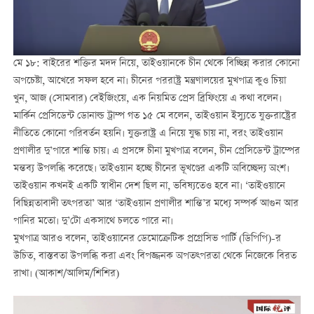
মে ১৮: বাইরের শক্তির মদদ নিয়ে, তাইওয়ানকে চীন থেকে বিচ্ছিন্ন করার কোনো
অপচেষ্টা, আখেরে সফল হবে না। চীনের পররাষ্ট্র মন্ত্রণালয়ের মুখপাত্র কুও চিয়া
খুন, আজ (সোমবার) বেইজিংয়ে, এক নিয়মিত প্রেস ব্রিফিংয়ে এ কথা বলেন।
মার্কিন প্রেসিডেন্ট ডোনাল্ড ট্রাম্প গত ১৫ মে বলেন, তাইওয়ান ইস্যুতে যুক্তরাষ্ট্রের
নীতিতে কোনো পরিবর্তন হয়নি। যুক্তরাষ্ট্র এ নিয়ে যুদ্ধ চায় না, বরং তাইওয়ান
প্রণালীর দু’পারে শান্তি চায়। এ প্রসঙ্গে চীনা মুখপাত্র বলেন, চীন প্রেসিডেন্ট ট্রাম্পের
মন্তব্য উপলব্ধি করেছে। তাইওয়ান হচ্ছে চীনের ভূখণ্ডের একটি অবিচ্ছেদ্য অংশ।
তাইওয়ান কখনই একটি স্বাধীন দেশ ছিল না, ভবিষ্যতেও হবে না। ‘তাইওয়ানে
বিছিন্নতাবাদী তত্পরতা’ আর ‘তাইওয়ান প্রণালীর শান্তি’র মধ্যে সম্পর্ক আগুন আর
পানির মতো। দু’টো একসাথে চলতে পারে না।
মুখপাত্র আরও বলেন, তাইওয়ানের ডেমোক্রেটিক প্রগ্রেসিভ পার্টি (ডিপিপি)-র
উচিত, বাস্তবতা উপলব্ধি করা এবং বিপজ্জনক অপতত্পরতা থেকে নিজেকে বিরত
রাখা। (আকাশ/আলিম/শিশির)