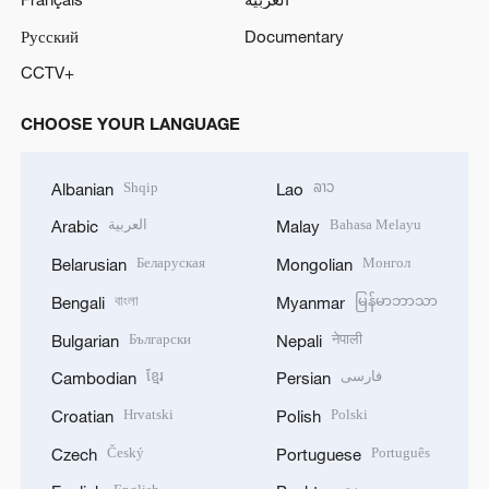
Русский
Documentary
CCTV+
CHOOSE YOUR LANGUAGE
Shqip
ລາວ
Albanian
Lao
العربية
Bahasa Melayu
Arabic
Malay
Беларуская
Монгол
Belarusian
Mongolian
বাংলা
မြန်မာဘာသာ
Bengali
Myanmar
Български
नेपाली
Bulgarian
Nepali
ខ្មែរ
فارسی
Cambodian
Persian
Hrvatski
Polski
Croatian
Polish
Český
Português
Czech
Portuguese