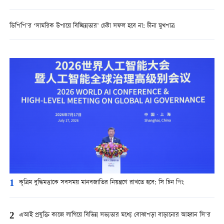
ডিপিপি’র ‘সামরিক উপায়ে বিচ্ছিন্নতার’ চেষ্টা সফল হবে না: চীনা মুখপাত্র
1
কৃত্রিম বুদ্ধিমত্তাকে সবসময় মানবজাতির নিয়ন্ত্রণে রাখতে হবে: সি চিন পিং
2
এআই প্রযুক্তি কাজে লাগিয়ে বিভিন্ন সভ্যতার মধ্যে বোঝাপড়া বাড়ানোর আহ্বান সি’র