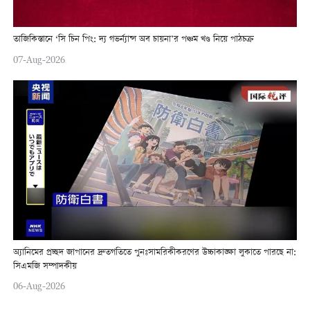
তাজিকিস্তানে ‘সি চিন পিং: দ্য গভর্ন্যান্স অব চায়না’র পঞ্চম খণ্ড নিয়ে পাঠচক্র
07-Aug-2026
অ্যানিমের প্রচ্ছদ জাপানের দ্রুতগতিতে পুনঃসামরিকীকরণের উচ্চাকাঙ্ক্ষা লুকাতে পারছে না:
সিএমজি সম্পাদকীয়
06-Aug-2026