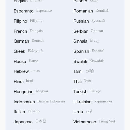
English
پښتو
English
Pashto
Esperanto
Română
Esperanto
Romanian
Filipino
Русский
Filipino
Russian
Français
Српски
French
Serbian
Deutsch
සිංහල
German
Sinhala
Ελληνικά
Español
Greek
Spanish
Hausa
Kiswahili
Hausa
Swahili
עברית
தமிழ்
Hebrew
Tamil
हिन्दी
ไทย
Hindi
Thai
Magyar
Türkçe
Hungarian
Turkish
Bahasa Indonesia
Українська
Indonesian
Ukrainian
Italiano
اردو
Italian
Urdu
日本語
Tiếng Việt
Japanese
Vietnamese