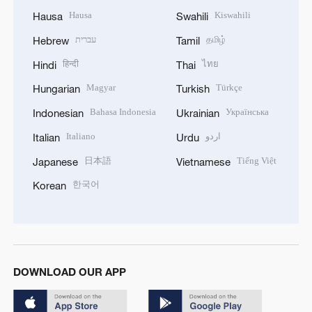
Hausa
Kiswahili
Hausa
Swahili
עברית
தமிழ்
Hebrew
Tamil
हिन्दी
ไทย
Hindi
Thai
Magyar
Türkçe
Hungarian
Turkish
Bahasa Indonesia
Українська
Indonesian
Ukrainian
Italiano
اردو
Italian
Urdu
日本語
Tiếng Việt
Japanese
Vietnamese
한국어
Korean
DOWNLOAD OUR APP