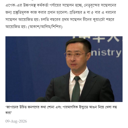
এপেক-এর উচ্চপদস্থ কর্মকর্তা পর্যায়ের সম্মেলন হচ্ছে, নেতৃবৃন্দের সম্মেলনের
জন্য প্রস্তুতিমূলক কাজ করার প্রধান চ্যানেল। প্রতিবছর ৪ বা ৫ বার এ ধরনের
সম্মেলন আয়োজিত হয়। চলতি বছরের প্রথম সম্মেলন চীনের কুয়াংচৌ শহরে
আয়োজিত হয়। (আকাশ/আলিম/শিশির)
‘জাপানের উচিত জনগণের কথা শোনা এবং পারমাণবিক ইস্যুতে আগুন নিয়ে খেলা বন্ধ
করা’
09-Aug-2026