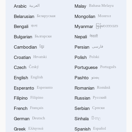
العربية
Bahasa Melayu
Arabic
Malay
Беларуская
Монгол
Belarusian
Mongolian
বাংলা
မြန်မာဘာသာ
Bengali
Myanmar
Български
नेपाली
Bulgarian
Nepali
ខ្មែរ
فارسی
Cambodian
Persian
Hrvatski
Polski
Croatian
Polish
Český
Português
Czech
Portuguese
English
پښتو
English
Pashto
Esperanto
Română
Esperanto
Romanian
Filipino
Русский
Filipino
Russian
Français
Српски
French
Serbian
Deutsch
සිංහල
German
Sinhala
Ελληνικά
Español
Greek
Spanish