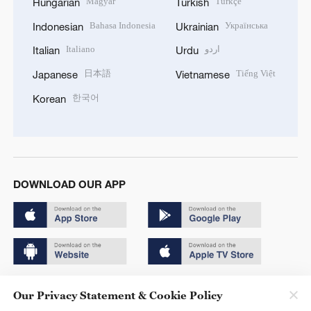
Magyar
Türkçe
Hungarian
Turkish
Bahasa Indonesia
Українська
Indonesian
Ukrainian
Italiano
اردو
Italian
Urdu
日本語
Tiếng Việt
Japanese
Vietnamese
한국어
Korean
DOWNLOAD OUR APP
Copyright © 2024 CGTN.
Our Privacy Statement & Cookie Policy
京ICP备20000184号