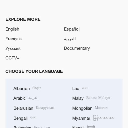
EXPLORE MORE
English
Español
Français
العربية
Русский
Documentary
CCTV+
CHOOSE YOUR LANGUAGE
Shqip
ລາວ
Albanian
Lao
العربية
Bahasa Melayu
Arabic
Malay
Беларуская
Монгол
Belarusian
Mongolian
বাংলা
မြန်မာဘာသာ
Bengali
Myanmar
Български
नेपाली
Bulgarian
Nepali