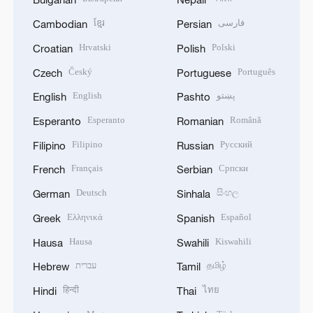
ខ្មែរ
فارسی
Cambodian
Persian
Hrvatski
Polski
Croatian
Polish
Český
Português
Czech
Portuguese
English
پښتو
English
Pashto
Esperanto
Română
Esperanto
Romanian
Filipino
Русский
Filipino
Russian
Français
Српски
French
Serbian
Deutsch
සිංහල
German
Sinhala
Ελληνικά
Español
Greek
Spanish
Hausa
Kiswahili
Hausa
Swahili
עברית
தமிழ்
Hebrew
Tamil
हिन्दी
ไทย
Hindi
Thai