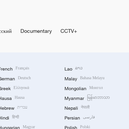
сский
Documentary
CCTV+
French
Français
Lao
ລາວ
German
Deutsch
Malay
Bahasa Melayu
Greek
Ελληνικά
Mongolian
Монгол
Hausa
Hausa
Myanmar
မြန်မာဘာသာ
Hebrew
עברית
Nepali
नेपाली
Hindi
हिन्दी
Persian
فارسی
Hungarian
Magyar
Polish
Polski