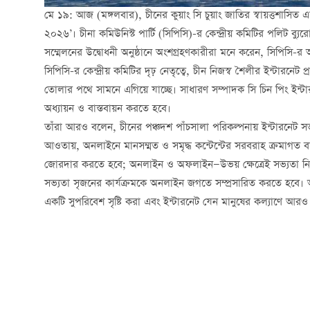
মে ১৯: আজ (মঙ্গলবার), চীনের কুয়াং সি চুয়াং জাতির স্বায়ত্তশাসিত এ
২০২৬’। চীনা কমিউনিস্ট পার্টি (সিপিসি)-র কেন্দ্রীয় কমিটির পলিট ব্যুরোর
সম্মেলনের উদ্বোধনী অনুষ্ঠানে অংশগ্রহণকারীরা মনে করেন, সিপিসি-র 
সিপিসি-র কেন্দ্রীয় কমিটির দৃঢ় নেতৃত্বে, চীন নিজস্ব শৈলীর ইন্টারনে
তোলার পথে সামনে এগিয়ে যাচ্ছে। সাধারণ সম্পাদক সি চিন পিং ইন্টারনে
অধ্যায়ন ও বাস্তবায়ন করতে হবে।
তাঁরা আরও বলেন, চীনের পঞ্চদশ পাঁচসালা পরিকল্পনায় ইন্টারনেট সভ
আওতায়, অনলাইনে মানসম্মত ও সমৃদ্ধ কন্টেন্টের সরবরাহ ক্রমাগত বাড়াত
জোরদার করতে হবে; অনলাইন ও অফলাইন—উভয় ক্ষেত্রেই সভ্যতা নির্ম
সভ্যতা সৃজনের কার্যক্রমকে অনলাইন জগতে সম্প্রসারিত করতে হবে। আ
একটি সুপরিবেশ সৃষ্টি করা এবং ইন্টারনেট যেন মানুষের কল্যাণে আ