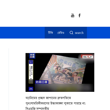
টিভি
রেডিও
search
অ্যানিমের প্রচ্ছদ জাপানের দ্রুতগতিতে
পুনঃসামরিকীকরণের উচ্চাকাঙ্ক্ষা লুকাতে পারছে না:
সিএমজি সম্পাদকীয়