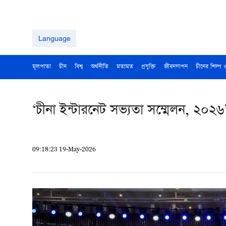
Language
মূলপাতা
চীন
বিশ্ব
অর্থনীতি
মতামত
প্রযুক্তি
জীবনযাপন
চীনের শিল্প 
‘চীনা ইন্টারনেট সভ্যতা সম্মেলন, ২০২৬
09:18:23 19-May-2026