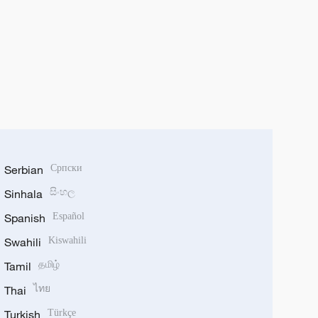
Serbian
Српски
Sinhala
සිංහල
Spanish
Español
Swahili
Kiswahili
Tamil
தமிழ்
Thai
ไทย
Turkish
Türkçe