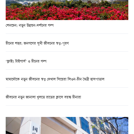
শেনচেন: নতুন উন্নয়ন-দর্শনের গল্প
চীনের শহর: জনগণের সুখী জীবনের স্বপ্ন-পূরণ
‘ফ্লাইং টাইগার্স’ ও চীনের গল্প
মামাদৌকে নতুন জীবনের স্বপ্ন দেখাল সিয়েরা লিওন-চীন মৈত্রী হাসপাতাল
জীবনের নতুন জানালা খুলতে রাতের ক্লাসে বয়স্ক চীনারা