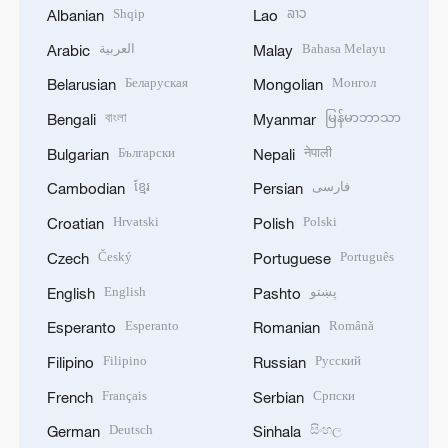
Shqip
ລາວ
Albanian
Lao
العربية
Bahasa Melayu
Arabic
Malay
Беларуская
Монгол
Belarusian
Mongolian
বাংলা
မြန်မာဘာသာ
Bengali
Myanmar
Български
नेपाली
Bulgarian
Nepali
ខ្មែរ
فارسی
Cambodian
Persian
Hrvatski
Polski
Croatian
Polish
Český
Português
Czech
Portuguese
English
پښتو
English
Pashto
Esperanto
Română
Esperanto
Romanian
Filipino
Русский
Filipino
Russian
Français
Српски
French
Serbian
Deutsch
සිංහල
German
Sinhala