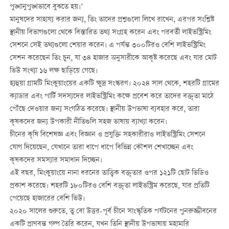
পুঙ্খানুপুঙ্খভাবে বুঝতে হয়।’
মানুষদের সাহায্য করার জন্য, তিং তাদের প্রশ্নগুলো লিখে রাখেন, এরপর সংশ্লিষ্ট
স্থানীয় বিভাগগুলো থেকে বিস্তারিত তথ্য সংগ্রহ করেন এবং পরবর্তী লাইভস্ট্রিমিং
সেশনে সেই তথ্যগুলো শেয়ার করেন। এ পর্যন্ত ৩০০টিরও বেশি লাইভস্ট্রিমিং
সেশন করেছেন তিং চুন, যা ৩৪ হাজার অনুসারীকে আকৃষ্ট করেছে এবং যার মোট
ভিউ সংখ্যা ১৬ লক্ষ ছাড়িয়ে গেছে।
হ্যহুয়া গ্রামটি মিংকুয়াংয়ের একটি ক্ষুদ্র সংস্করণ। ২০২৪ সাল থেকে, শহরটি গ্রামের
ক্যাডার এবং পার্টি সদস্যদের লাইভস্ট্রিমিং কক্ষে প্রবেশ করে তাদের বক্তৃতা মাঠে
পৌঁছে দেওয়ার জন্য সংগঠিত করেছে। স্থানীয় উপভাষা ব্যবহার করে, তারা
কৃষকদের জন্য উপকারী নীতিগুলি সহজ ভাষায় ব্যাখ্যা করেন।
চীনের কৃষি বিশেষজ্ঞ এবং বিজ্ঞান ও প্রযুক্তি সহকারীরাও লাইভস্ট্রিমিং সেশনে
যোগ দিয়েছেন, যেখানে তারা ধাপে ধাপে বিভিন্ন কৌশল শেখাচ্ছেন এবং
কৃষকদের সমস্যার সমাধান দিচ্ছেন।
এই বছর, মিংকুয়াংয়ে নানা ধরনের তাত্ত্বিক বক্তৃতার ওপর ১২১টি ছোট ভিডিও
প্রকাশ করেছে। শহরটি ১৮০টিরও বেশি বক্তৃতা লাইভস্ট্রিম করেছে, যার প্রতিটি
পেয়েছে হাজারের বেশি ভিউ।
২০২০ সালের শুরুতে, তু বো উত্তর-পূর্ব চীনে সাংস্কৃতিক পর্যটনের পুনরুজ্জীবনের
একটি প্রাণবন্ত গল্প তৈরি করেন, যখন তিনি স্থানীয় উপভাষায় মহামারি