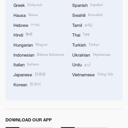
Ελληνικά
Español
Greek
Spanish
Hausa
Kiswahili
Hausa
Swahili
עברית
தமிழ்
Hebrew
Tamil
हिन्दी
ไทย
Hindi
Thai
Magyar
Türkçe
Hungarian
Turkish
Bahasa Indonesia
Українська
Indonesian
Ukrainian
Italiano
اردو
Italian
Urdu
日本語
Tiếng Việt
Japanese
Vietnamese
한국어
Korean
DOWNLOAD OUR APP