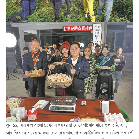
জুন ১১, সিএমজি বাংলা ডেস্ক: একসময় গ্রামে যোগাযোগ মানে ছিল চিঠি, হাট,
আর বিকেলে চায়ের আড্ডা। নেতাদের কাছ থেকে অর্থনৈতিক ও সামাজিক পরামর্শ