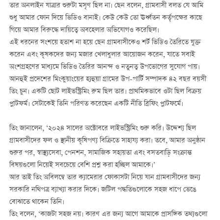
তার অনলাইন যাত্রার শুরুটা মসৃণ ছিল না। ছেন বলেন, গ্রামবাসী বলত যে আমি
শুধু আমার ফোন দিয়ে ভিডিও বানাই। কেউ কেউ তো ঊর্ধ্বতন কর্তৃপক্ষের কাছে
গিয়ে আমার বিরুদ্ধে দায়িত্বে অবহেলার অভিযোগও করেছিল।
এই ধরনের সংশয়ে হতাশ না হয়ে ছেন গ্রামবাসীকেও শর্ট ভিডিও তৈরিতে যুক্ত
করেন এবং কৃষকদের জন্য মজার খেলাধুলার আয়োজন করেন, যাতে সবাই
অংশগ্রহণের মাধ্যমে ভিডিও তৈরির আনন্দ ও নতুনত্ব উপভোগের সুযোগ পায়।
আনহুই প্রদেশের মিংকুয়াংয়ের হ্যহুয়া গ্রামের উপ-পার্টি সম্পাদক ৪২ বছর বয়সী
তিং চুন। একটি ছোট লাইভস্ট্রিমিং রুম ছিল তার। প্রাথমিকভাবে ওটা ছিল বিক্রয়
প্লাটফর্ম। সেটাকেই তিনি পরিণত করেছেন একটি নীতি ব্রিফিং প্লাটফর্মে।
তিং জানালেন, ‘২০২৪ সালের অক্টোবরে লাইভস্ট্রিমিং শুরু করি। উদ্দেশ্য ছিল
গ্রামবাসীদের ফল ও স্থানীয় কৃষিপণ্য বিক্রিতে সাহায্য করা। তবে, আমার অনুষ্ঠান
শুরুর পর, স্বাস্থ্যসেবা, পেনশন, সামাজিক সহায়তা এবং বসতবাড়ি সংক্রান্ত
বিষয়গুলো নিয়েই সবচেয়ে বেশি প্রশ্ন করা হচ্ছিল আমাকে।’
আর তাই তিং অবিলম্বে তার ক্যামেরার ফোকাসটা নিয়ে যান গ্রামবাসীদের জন্য
সরকারি নথিপত্র ব্যাখ্যা করার দিকে। জটিল পদ্ধতিগুলোকে সহজ ধাপে ভেঙে
বোঝাতে থাকেন তিনি।
তিং বলেন, ‘কাজটা সহজ নয়। কারণ এর জন্য আগে আমাকে প্রাসঙ্গিক তথ্যগুলো