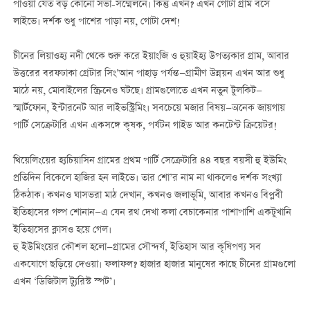
পাওয়া যেত বড় কোনো সভা-সম্মেলনে। কিন্তু এখন? এখন গোটা গ্রাম বসে
লাইভে। দর্শক শুধু পাশের পাড়া নয়, গোটা দেশ!
চীনের লিয়াওহ্য নদী থেকে শুরু করে ইয়াংজি ও হুয়াইহ্য উপত্যকার গ্রাম, আবার
উত্তরের বরফঢাকা গ্রেটার সিং’আন পাহাড় পর্যন্ত—গ্রামীণ উন্নয়ন এখন আর শুধু
মাঠে নয়, মোবাইলের স্ক্রিনেও ঘটছে। গ্রামগুলোতে এখন নতুন টুলকিট—
স্মার্টফোন, ইন্টারনেট আর লাইভস্ট্রিমিং। সবচেয়ে মজার বিষয়—অনেক জায়গায়
পার্টি সেক্রেটারি এখন একসঙ্গে কৃষক, পর্যটন গাইড আর কনটেন্ট ক্রিয়েটর!
থিয়েলিংয়ের হ্যচিয়াসিন গ্রামের প্রথম পার্টি সেক্রেটারি ৪৪ বছর বয়সী হু ইউমিং
প্রতিদিন বিকেলে হাজির হন লাইভে। তার শো’র নাম না থাকলেও দর্শক সংখ্যা
ঠিকঠাক। কখনও ঘাসভরা মাঠ দেখান, কখনও জলাভূমি, আবার কখনও বিপ্লবী
ইতিহাসের গল্প শোনান—এ যেন রথ দেখা কলা বেচাকেনার পাশাপাশি একটুখানি
ইতিহাসের ক্লাসও হয়ে গেল।
হু ইউমিংয়ের কৌশল হলো—গ্রামের সৌন্দর্য, ইতিহাস আর কৃষিপণ্য সব
একযোগে ছড়িয়ে দেওয়া। ফলাফল? হাজার হাজার মানুষের কাছে চীনের গ্রামগুলো
এখন ‘ডিজিটাল ট্যুরিস্ট স্পট’।