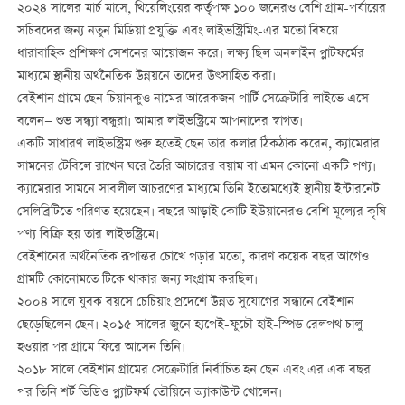
২০২৪ সালের মার্চ মাসে, থিয়েলিংয়ের কর্তৃপক্ষ ১০০ জনেরও বেশি গ্রাম-পর্যায়ের
সচিবদের জন্য নতুন মিডিয়া প্রযুক্তি এবং লাইভস্ট্রিমিং-এর মতো বিষয়ে
ধারাবাহিক প্রশিক্ষণ সেশনের আয়োজন করে। লক্ষ্য ছিল অনলাইন প্লাটফর্মের
মাধ্যমে স্থানীয় অর্থনৈতিক উন্নয়নে তাদের উৎসাহিত করা।
বেইশান গ্রামে ছেন চিয়ানকুও নামের আরেকজন পার্টি সেক্রেটারি লাইভে এসে
বলেন— শুভ সন্ধ্যা বন্ধুরা। আমার লাইভস্ট্রিমে আপনাদের স্বাগত।
একটি সাধারণ লাইভস্ট্রিম শুরু হতেই ছেন তার কলার ঠিকঠাক করেন, ক্যামেরার
সামনের টেবিলে রাখেন ঘরে তৈরি আচারের বয়াম বা এমন কোনো একটি পণ্য।
ক্যামেরার সামনে সাবলীল আচরণের মাধ্যমে তিনি ইতোমধ্যেই স্থানীয় ইন্টারনেট
সেলিব্রিটিতে পরিণত হয়েছেন। বছরে আড়াই কোটি ইউয়ানেরও বেশি মূল্যের কৃষি
পণ্য বিক্রি হয় তার লাইভস্ট্রিমে।
বেইশানের অর্থনৈতিক রূপান্তর চোখে পড়ার মতো, কারণ কয়েক বছর আগেও
গ্রামটি কোনোমতে টিকে থাকার জন্য সংগ্রাম করছিল।
২০০৪ সালে যুবক বয়সে চেচিয়াং প্রদেশে উন্নত সুযোগের সন্ধানে বেইশান
ছেড়েছিলেন ছেন। ২০১৫ সালের জুনে হ্যপেই-ফুচৌ হাই-স্পিড রেলপথ চালু
হওয়ার পর গ্রামে ফিরে আসেন তিনি।
২০১৮ সালে বেইশান গ্রামের সেক্রেটারি নির্বাচিত হন ছেন এবং এর এক বছর
পর তিনি শর্ট ভিডিও প্ল্যাটফর্ম তৌয়িনে অ্যাকাউন্ট খোলেন।