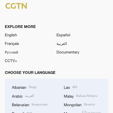
EXPLORE MORE
English
Español
Français
العربية
Русский
Documentary
CCTV+
CHOOSE YOUR LANGUAGE
Shqip
ລາວ
Albanian
Lao
العربية
Bahasa Melayu
Arabic
Malay
Беларуская
Монгол
Belarusian
Mongolian