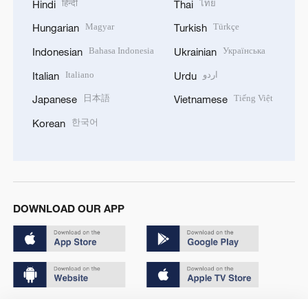
हिन्दी
ไทย
Hindi
Thai
Magyar
Türkçe
Hungarian
Turkish
Bahasa Indonesia
Українська
Indonesian
Ukrainian
Italiano
اردو
Italian
Urdu
日本語
Tiếng Việt
Japanese
Vietnamese
한국어
Korean
DOWNLOAD OUR APP