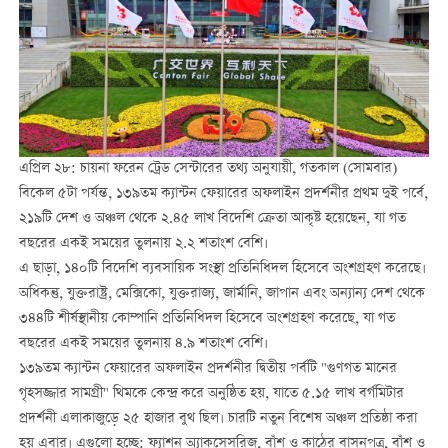
এপ্রিল ২৮: চায়না ফরেন ট্রেড সেন্টারের তথ্য অনুযায়ী, গতকাল (সোমবার)
বিকেল ৫টা পর্যন্ত, ১৩৯তম ক্যান্টন ফেয়ারের অফলাইন প্রদর্শনীর প্রথম দুই পর্বে,
২১৯টি দেশ ও অঞ্চল থেকে ২.৪৫ লাখ বিদেশি ক্রেতা আকৃষ্ট হয়েছেন, যা গত
বছরের একই সময়ের তুলনায় ২.২ শতাংশ বেশি।
এ ছাড়া, ১৪০টি বিদেশি ব্যবসায়িক সংস্থা প্রতিনিধিদল হিসেবে অংশগ্রহণ করেছে।
অধিকন্তু, যুক্তরাষ্ট্র, মেক্সিকো, যুক্তরাজ্য, জার্মানি, জাপান এবং অন্যান্য দেশ থেকে
৩৪৪টি শীর্ষস্থানীয় কোম্পানি প্রতিনিধিদল হিসেবে অংশগ্রহণ করেছে, যা গত
বছরের একই সময়ের তুলনায় ৪.৯ শতাংশ বেশি।
১৩৯তম ক্যান্টন ফেয়ারের অফলাইন প্রদর্শনীর দ্বিতীয় পর্বটি "গুণগত মানের
গৃহসজ্জার সামগ্রী" থিমকে কেন্দ্র করে অনুষ্ঠিত হয়, যাতে ৫.১৫ লাখ বর্গমিটার
প্রদর্শনী এলাকাজুড়ে ২৫ হাজার বুথ ছিল। চারটি নতুন বিশেষ অঞ্চল প্রতিষ্ঠা করা
হয় এবার। এগুলো হচ্ছে: ফ্যাশন অ্যাকসেসরিজ, বাঁশ ও কাঠের বাসনপত্র, বাঁশ ও