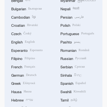
বাংলা
မြန်မာဘာသာ
Bengali
Myanmar
Български
नेपाली
Bulgarian
Nepali
ខ្មែរ
فارسی
Cambodian
Persian
Hrvatski
Polski
Croatian
Polish
Český
Português
Czech
Portuguese
English
پښتو
English
Pashto
Esperanto
Română
Esperanto
Romanian
Filipino
Русский
Filipino
Russian
Français
Српски
French
Serbian
Deutsch
සිංහල
German
Sinhala
Ελληνικά
Español
Greek
Spanish
Hausa
Kiswahili
Hausa
Swahili
עברית
தமிழ்
Hebrew
Tamil