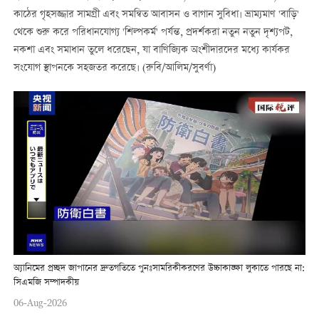
কাঠের গৃহসজ্জার সামগ্রী এবং সমন্বিত আবাসন ও বাগান সুবিধা। ভ্রাম্যমাণ 'বাড়ি'
থেকে শুরু করে পরিধানযোগ্য 'শিল্পকর্ম' পর্যন্ত, প্রদর্শকরা নতুন নতুন দৃশ্যপট,
নকশা এবং সমাধান তুলে ধরেছেন, যা বাণিজ্যিক অংশীদারদের মধ্যে কার্যকর
সংযোগ স্থাপনকে সহজতর করেছে। (রুবি/আলিম/সুবর্ণা)
অ্যানিমের প্রচ্ছদ জাপানের দ্রুতগতিতে পুনঃসামরিকীকরণের উচ্চাকাঙ্ক্ষা লুকাতে পারছে না:
সিএমজি সম্পাদকীয়
06-Aug-2026