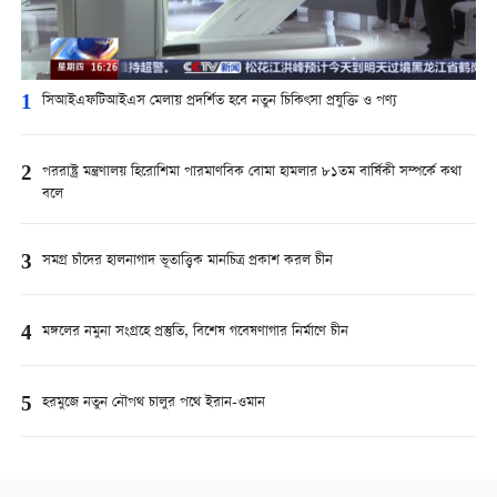
1
সিআইএফটিআইএস মেলায় প্রদর্শিত হবে নতুন চিকিৎসা প্রযুক্তি ও পণ্য
2
পররাষ্ট্র মন্ত্রণালয় হিরোশিমা পারমাণবিক বোমা হামলার ৮১তম বার্ষিকী সম্পর্কে কথা
বলে
3
সমগ্র চাঁদের হালনাগাদ ভূতাত্ত্বিক মানচিত্র প্রকাশ করল চীন
4
মঙ্গলের নমুনা সংগ্রহে প্রস্তুতি, বিশেষ গবেষণাগার নির্মাণে চীন
5
হরমুজে নতুন নৌপথ চালুর পথে ইরান-ওমান