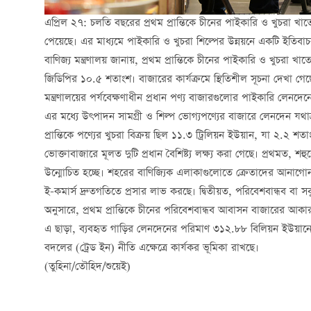
এপ্রিল ২৭: চলতি বছরের প্রথম প্রান্তিকে চীনের পাইকারি ও খুচরা 
পেয়েছে। এর মাধ্যমে পাইকারি ও খুচরা শিল্পের উন্নয়নে একটি ইতিবা
বাণিজ্য মন্ত্রণালয় জানায়, প্রথম প্রান্তিকে চীনের পাইকারি ও খুচরা
জিডিপির ১০.৫ শতাংশ। বাজারের কার্যক্রমে স্থিতিশীল সূচনা দেখা গেছ
মন্ত্রণালয়ের পর্যবেক্ষণাধীন প্রধান পণ্য বাজারগুলোর পাইকারি লে
এর মধ্যে উৎপাদন সামগ্রী ও শিল্প ভোগ্যপণ্যের বাজারে লেনদেন যথাক
প্রান্তিকে পণ্যের খুচরা বিক্রয় ছিল ১১.৩ ট্রিলিয়ন ইউয়ান, যা ২.২ শত
ভোক্তাবাজারে মূলত দুটি প্রধান বৈশিষ্ট্য লক্ষ্য করা গেছে। প্রথমত, শ
উন্মোচিত হচ্ছে। শহরের বাণিজ্যিক এলাকাগুলোতে ক্রেতাদের আনাগোনা 
ই-কমার্স দ্রুতগতিতে প্রসার লাভ করছে। দ্বিতীয়ত, পরিবেশবান্ধব বা সবু
অনুসারে, প্রথম প্রান্তিকে চীনের পরিবেশবান্ধব আবাসন বাজারের আকার
এ ছাড়া, ব্যবহৃত গাড়ির লেনদেনের পরিমাণ ৩১২.৮৮ বিলিয়ন ইউয়ানে 
বদলের (ট্রেড ইন) নীতি এক্ষেত্রে কার্যকর ভূমিকা রাখছে।
(তুহিনা/তৌহিদ/শুয়েই)