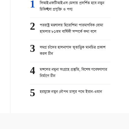
1
সিআইএফটিআইএস মেলায় প্রদর্শিত হবে নতুন
চিকিৎসা প্রযুক্তি ও পণ্য
2
পররাষ্ট্র মন্ত্রণালয় হিরোশিমা পারমাণবিক বোমা
হামলার ৮১তম বার্ষিকী সম্পর্কে কথা বলে
3
সমগ্র চাঁদের হালনাগাদ ভূতাত্ত্বিক মানচিত্র প্রকাশ
করল চীন
4
মঙ্গলের নমুনা সংগ্রহে প্রস্তুতি, বিশেষ গবেষণাগার
নির্মাণে চীন
5
হরমুজে নতুন নৌপথ চালুর পথে ইরান-ওমান