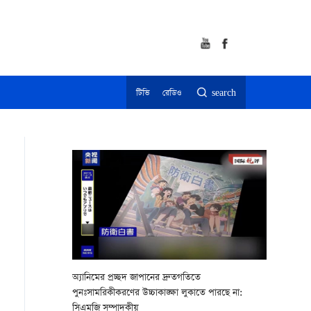
টিভি
রেডিও
search
অ্যানিমের প্রচ্ছদ জাপানের দ্রুতগতিতে
পুনঃসামরিকীকরণের উচ্চাকাঙ্ক্ষা লুকাতে পারছে না:
সিএমজি সম্পাদকীয়