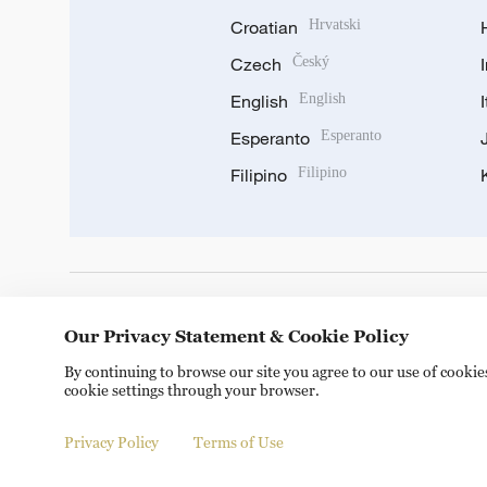
Croatian
Hrvatski
Czech
Český
English
English
Esperanto
Esperanto
Filipino
Filipino
DOWNLOAD OUR APP
Our Privacy Statement & Cookie Policy
By continuing to browse our site you agree to our use of cooki
cookie settings through your browser.
Privacy Policy
Terms of Use
Copyright © 2024 CGTN.
京ICP备20000184号
京公网安