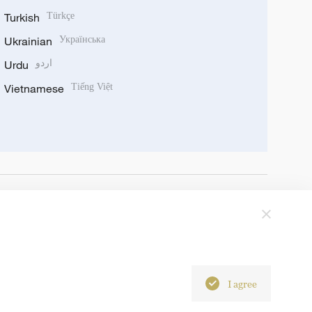
Turkish
Türkçe
Ukrainian
Українська
Urdu
اردو
Vietnamese
Tiếng Việt
I agree
6