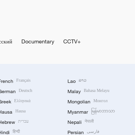
сский
Documentary
CCTV+
French
Français
Lao
ລາວ
German
Deutsch
Malay
Bahasa Melayu
Greek
Ελληνικά
Mongolian
Монгол
Hausa
Hausa
Myanmar
မြန်မာဘာသာ
Hebrew
עברית
Nepali
नेपाली
Hindi
हिन्दी
Persian
فارسی