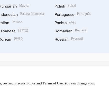
Hungarian
Magyar
Polish
Polski
Indonesian
Bahasa Indonesia
Portuguese
Português
Italian
Italiano
Pashto
پښتو
Japanese
日本語
Romanian
Română
Korean
한국어
Russian
Русский
es, revised Privacy Policy and Terms of Use. You can change your
备 11010502050052号
Disinformation report hotline: 010-8506146