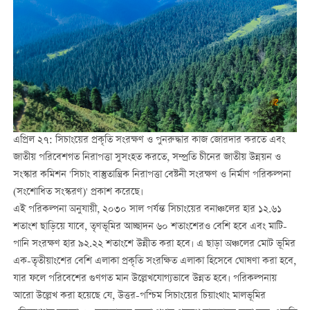
এপ্রিল ২৭: সিচাংয়ের প্রকৃতি সংরক্ষণ ও পুনরুদ্ধার কাজ জোরদার করতে এবং
জাতীয় পরিবেশগত নিরাপত্তা সুসংহত করতে, সম্প্রতি চীনের জাতীয় উন্নয়ন ও
সংস্কার কমিশন 'সিচাং বাস্তুতান্ত্রিক নিরাপত্তা বেষ্টনী সংরক্ষণ ও নির্মাণ পরিকল্পনা
(সংশোধিত সংস্করণ)' প্রকাশ করেছে।
এই পরিকল্পনা অনুযায়ী, ২০৩০ সাল পর্যন্ত সিচাংয়ের বনাঞ্চলের হার ১২.৬১
শতাংশ ছাড়িয়ে যাবে, তৃণভূমির আচ্ছাদন ৬০ শতাংশেরও বেশি হবে এবং মাটি-
পানি সংরক্ষণ হার ৯২.২২ শতাংশে উন্নীত করা হবে। এ ছাড়া অঞ্চলের মোট ভূমির
এক-তৃতীয়াংশের বেশি এলাকা প্রকৃতি সংরক্ষিত এলাকা হিসেবে ঘোষণা করা হবে,
যার ফলে পরিবেশের গুণগত মান উল্লেখযোগ্যভাবে উন্নত হবে। পরিকল্পনায়
আরো উল্লেখ করা হয়েছে যে, উত্তর-পশ্চিম সিচাংয়ের চিয়াংথাং মালভূমির