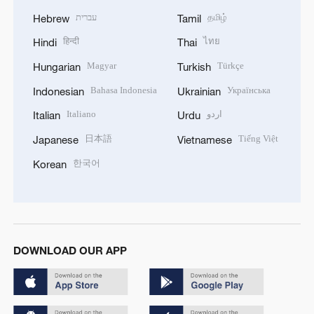
עברית
தமிழ்
Hebrew
Tamil
हिन्दी
ไทย
Hindi
Thai
Magyar
Türkçe
Hungarian
Turkish
Bahasa Indonesia
Українська
Indonesian
Ukrainian
Italiano
اردو
Italian
Urdu
日本語
Tiếng Việt
Japanese
Vietnamese
한국어
Korean
DOWNLOAD OUR APP