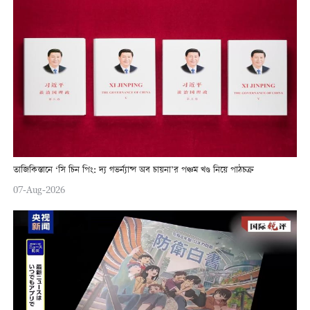
তাজিকিস্তানে ‘সি চিন পিং: দ্য গভর্ন্যান্স অব চায়না’র পঞ্চম খণ্ড নিয়ে পাঠচক্র
07-Aug-2026