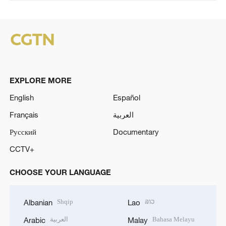
EXPLORE MORE
English
Español
Français
العربية
Русский
Documentary
CCTV+
CHOOSE YOUR LANGUAGE
Shqip
ລາວ
Albanian
Lao
العربية
Bahasa Melayu
Arabic
Malay