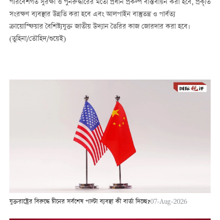
পরিবেশগত সুরক্ষা ও পুনরুদ্ধারের মতো প্রধান প্রকল্প বাস্তবায়ন করা হবে, প্রকৃতি
সংরক্ষণ ব্যবস্থার উন্নতি করা হবে এবং আলপাইন বাস্তুতন্ত্র ও পার্বত্য
ক্রায়োস্ফিয়ার বৈশিষ্ট্যযুক্ত জাতীয় উদ্যান তৈরির কাজ জোরদার করা হবে।
(তুহিনা/তৌহিদ/শুয়েই)
যুক্তরাষ্ট্রের বিরুদ্ধে চীনের সর্বশেষ পাল্টা ব্যবস্থা কী বার্তা দিচ্ছে?
07-Aug-2026