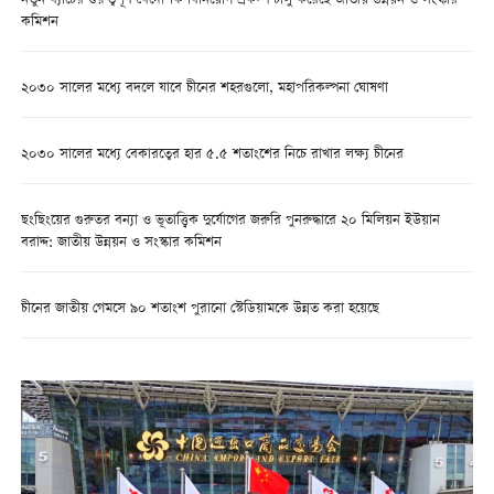
নতুন ব্যাচের গুরুত্বপূর্ণ বৈদেশিক বিনিয়োগ প্রকল্প চালু করেছে জাতীয় উন্নয়ন ও সংস্কার
কমিশন
২০৩০ সালের মধ্যে বদলে যাবে চীনের শহরগুলো, মহাপরিকল্পনা ঘোষণা
২০৩০ সালের মধ্যে বেকারত্বের হার ৫.৫ শতাংশের নিচে রাখার লক্ষ্য চীনের
ছংছিংয়ের গুরুতর বন্যা ও ভূতাত্ত্বিক দুর্যোগের জরুরি পুনরুদ্ধারে ২০ মিলিয়ন ইউয়ান
বরাদ্দ: জাতীয় উন্নয়ন ও সংস্কার কমিশন
চীনের জাতীয় গেমসে ৯০ শতাংশ পুরানো স্টেডিয়ামকে উন্নত করা হয়েছে