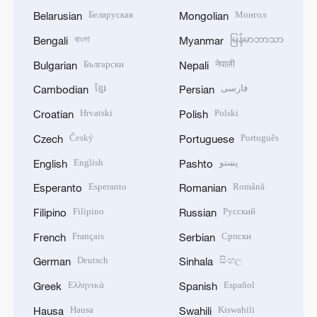
Беларуская
Монгол
Belarusian
Mongolian
বাংলা
မြန်မာဘာသာ
Bengali
Myanmar
Български
नेपाली
Bulgarian
Nepali
ខ្មែរ
فارسی
Cambodian
Persian
Hrvatski
Polski
Croatian
Polish
Český
Português
Czech
Portuguese
English
پښتو
English
Pashto
Esperanto
Română
Esperanto
Romanian
Filipino
Русский
Filipino
Russian
Français
Српски
French
Serbian
Deutsch
සිංහල
German
Sinhala
Ελληνικά
Español
Greek
Spanish
Hausa
Kiswahili
Hausa
Swahili