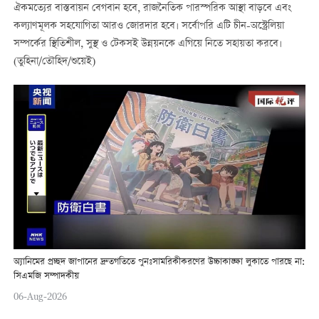
ঐকমত্যের বাস্তবায়ন বেগবান হবে, রাজনৈতিক পারস্পরিক আস্থা বাড়বে এবং
কল্যাণমূলক সহযোগিতা আরও জোরদার হবে। সর্বোপরি এটি চীন-অস্ট্রেলিয়া
সম্পর্কের স্থিতিশীল, সুস্থ ও টেকসই উন্নয়নকে এগিয়ে নিতে সহায়তা করবে।
(তুহিনা/তৌহিদ/শুয়েই)
অ্যানিমের প্রচ্ছদ জাপানের দ্রুতগতিতে পুনঃসামরিকীকরণের উচ্চাকাঙ্ক্ষা লুকাতে পারছে না:
সিএমজি সম্পাদকীয়
06-Aug-2026