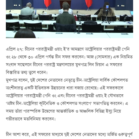
এপ্রিল ২৭: চীনের পররাষ্ট্রমন্ত্রী ওয়াং ই’র আমন্ত্রণে অস্ট্রেলিয়ার পররাষ্ট্রমন্ত্রী পেনি
ওং ২৮ থেকে ৩০ এপ্রিল পর্যন্ত চীন সফর করবেন। আজ (সোমবার) এক নিয়মিত
সংবাদ সম্মেলনে চীনের পররাষ্ট্র মন্ত্রণালয়ের মুখপাত্র লিন চিয়ান এ সফরের
বিস্তারিত তথ্য তুলে ধরেন।
মুখপাত্র বলেন, দুই দেশের নেতাদের নেতৃত্বে চীন-অস্ট্রেলিয়া সার্বিক কৌশলগত
অংশীদারত্ব একটি ইতিবাচক উন্নয়নের ধারা বজায় রেখেছে। এই সফরকালে
অস্ট্রেলিয়ার পররাষ্ট্রমন্ত্রী পেনি ওং এবং চীনের পররাষ্ট্রমন্ত্রী ওয়াং ই যৌথভাবে
'অষ্টম চীন-অস্ট্রেলিয়া কূটনৈতিক ও কৌশলগত সংলাপে' সভাপতিত্ব করবেন। এ
সময় তাঁরা পারস্পরিক উদ্বেগের আন্তর্জাতিক ও আঞ্চলিক বিভিন্ন ইস্যু নিয়ে
গভীরভাবে মতবিনিময় করবেন।
চীন আশা করে, এই সফরের মাধ্যমে দুই দেশের নেতাদের মধ্যে অর্জিত গুরুত্বপূর্ণ