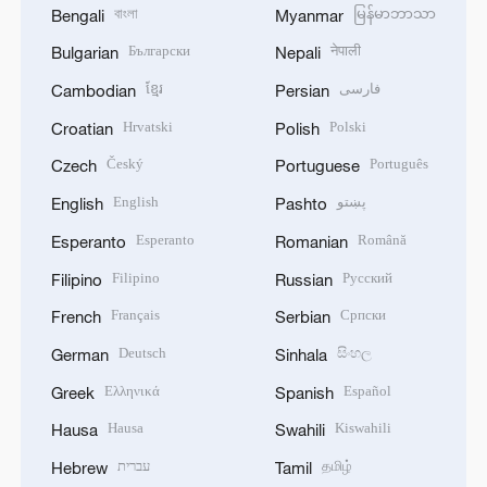
বাংলা
မြန်မာဘာသာ
Bengali
Myanmar
Български
नेपाली
Bulgarian
Nepali
ខ្មែរ
فارسی
Cambodian
Persian
Hrvatski
Polski
Croatian
Polish
Český
Português
Czech
Portuguese
English
پښتو
English
Pashto
Esperanto
Română
Esperanto
Romanian
Filipino
Русский
Filipino
Russian
Français
Српски
French
Serbian
Deutsch
සිංහල
German
Sinhala
Ελληνικά
Español
Greek
Spanish
Hausa
Kiswahili
Hausa
Swahili
עברית
தமிழ்
Hebrew
Tamil