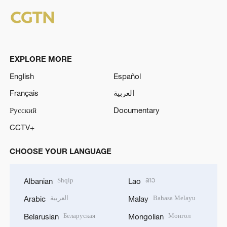
EXPLORE MORE
English
Español
Français
العربية
Русский
Documentary
CCTV+
CHOOSE YOUR LANGUAGE
Shqip
ລາວ
Albanian
Lao
العربية
Bahasa Melayu
Arabic
Malay
Беларуская
Монгол
Belarusian
Mongolian