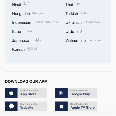
हिन्दी
ไทย
Hindi
Thai
Magyar
Türkçe
Hungarian
Turkish
Bahasa Indonesia
Українська
Indonesian
Ukrainian
Italiano
اردو
Italian
Urdu
日本語
Tiếng Việt
Japanese
Vietnamese
한국어
Korean
DOWNLOAD OUR APP