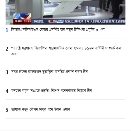
1
সিআইএফটিআইএস মেলায় প্রদর্শিত হবে নতুন চিকিৎসা প্রযুক্তি ও পণ্য
2
পররাষ্ট্র মন্ত্রণালয় হিরোশিমা পারমাণবিক বোমা হামলার ৮১তম বার্ষিকী সম্পর্কে কথা
বলে
3
সমগ্র চাঁদের হালনাগাদ ভূতাত্ত্বিক মানচিত্র প্রকাশ করল চীন
4
মঙ্গলের নমুনা সংগ্রহে প্রস্তুতি, বিশেষ গবেষণাগার নির্মাণে চীন
5
হরমুজে নতুন নৌপথ চালুর পথে ইরান-ওমান