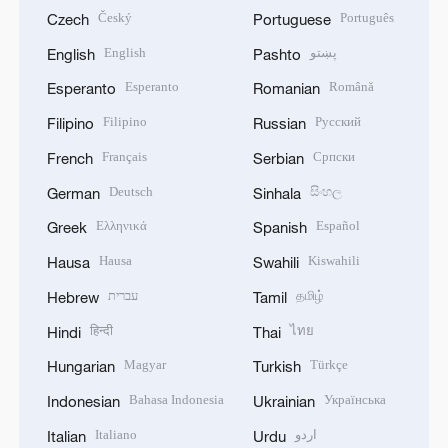
Český
Português
Czech
Portuguese
English
پښتو
English
Pashto
Esperanto
Română
Esperanto
Romanian
Filipino
Русский
Filipino
Russian
Français
Српски
French
Serbian
Deutsch
සිංහල
German
Sinhala
Ελληνικά
Español
Greek
Spanish
Hausa
Kiswahili
Hausa
Swahili
עברית
தமிழ்
Hebrew
Tamil
हिन्दी
ไทย
Hindi
Thai
Magyar
Türkçe
Hungarian
Turkish
Bahasa Indonesia
Українська
Indonesian
Ukrainian
Italiano
اردو
Italian
Urdu