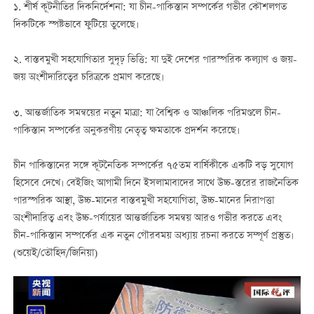
১. শীর্ষ কূটনীতির দিকনির্দেশনা: যা চীন-পাকিস্তান সম্পর্কের গভীর কৌশলগত
দিকটিকে স্পষ্টভাবে ফুটিয়ে তুলেছে।
২. বাস্তবমুখী সহযোগিতার সুদৃঢ় ভিত্তি: যা দুই দেশের পারস্পরিক কল্যাণ ও জয়-
জয় অংশীদারিত্বের চরিত্রকে প্রমাণ করেছে।
৩. আন্তর্জাতিক সমন্বয়ের নতুন মাত্রা: যা বৈশ্বিক ও আঞ্চলিক পরিমণ্ডলে চীন-
পাকিস্তান সম্পর্কের অনুকরণীয় নেতৃত্ব ক্ষমতাকে প্রদর্শন করেছে।
চীন পাকিস্তানের সঙ্গে কূটনৈতিক সম্পর্কের ৭৫তম বার্ষিকীকে একটি বড় সুযোগ
হিসেবে দেখে। বেইজিং আগামী দিনে ইসলামাবাদের সাথে উচ্চ-স্তরের রাজনৈতিক
পারস্পরিক আস্থা, উচ্চ-মানের বাস্তবমুখী সহযোগিতা, উচ্চ-মানের নিরাপত্তা
অংশীদারিত্ব এবং উচ্চ-পর্যায়ের আন্তর্জাতিক সমন্বয় আরও গভীর করতে এবং
চীন-পাকিস্তান সম্পর্কের এক নতুন গৌরবময় অধ্যায় রচনা করতে সম্পূর্ণ প্রস্তুত।
(শুয়েই/তৌহিদ/জিনিয়া)