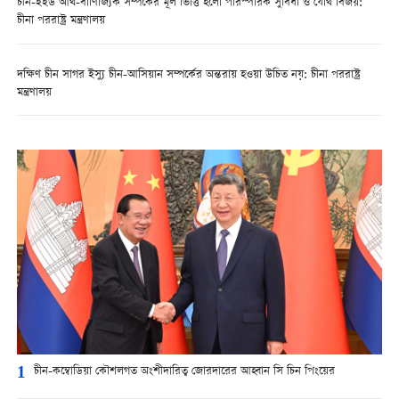
চীন-ইইউ আর্থ-বাণিজ্যিক সম্পর্কের মূল ভিত্তি হলো পারস্পরিক সুবিধা ও যৌথ বিজয়:
চীনা পররাষ্ট্র মন্ত্রণালয়
দক্ষিণ চীন সাগর ইস্যু চীন-আসিয়ান সম্পর্কের অন্তরায় হওয়া উচিত নয়: চীনা পররাষ্ট্র
মন্ত্রণালয়
1
চীন-কম্বোডিয়া কৌশলগত অংশীদারিত্ব জোরদারের আহ্বান সি চিন পিংয়ের