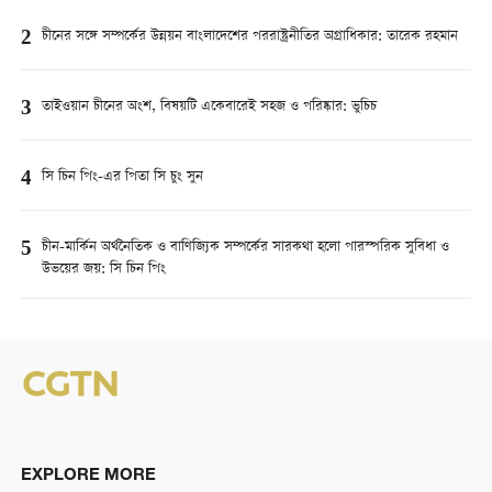
2
চীনের সঙ্গে সম্পর্কের উন্নয়ন বাংলাদেশের পররাষ্ট্রনীতির অগ্রাধিকার: তারেক রহমান
3
তাইওয়ান চীনের অংশ, বিষয়টি একেবারেই সহজ ও পরিষ্কার: ভুচিচ
4
সি চিন পিং-এর পিতা সি চুং সুন
5
চীন-মার্কিন অর্থনৈতিক ও বাণিজ্যিক সম্পর্কের সারকথা হলো পারস্পরিক সুবিধা ও
উভয়ের জয়: সি চিন পিং
EXPLORE MORE