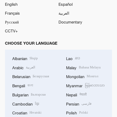
English
Español
Français
العربية
Русский
Documentary
CCTV+
CHOOSE YOUR LANGUAGE
Shqip
ລາວ
Albanian
Lao
العربية
Bahasa Melayu
Arabic
Malay
Беларуская
Монгол
Belarusian
Mongolian
বাংলা
မြန်မာဘာသာ
Bengali
Myanmar
Български
नेपाली
Bulgarian
Nepali
ខ្មែរ
فارسی
Cambodian
Persian
Hrvatski
Polski
Croatian
Polish