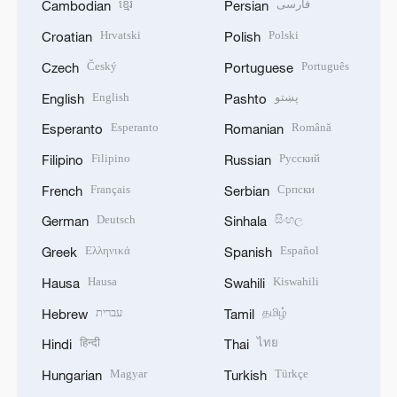
ខ្មែរ
فارسی
Cambodian
Persian
Hrvatski
Polski
Croatian
Polish
Český
Português
Czech
Portuguese
English
پښتو
English
Pashto
Esperanto
Română
Esperanto
Romanian
Filipino
Русский
Filipino
Russian
Français
Српски
French
Serbian
Deutsch
සිංහල
German
Sinhala
Ελληνικά
Español
Greek
Spanish
Hausa
Kiswahili
Hausa
Swahili
עברית
தமிழ்
Hebrew
Tamil
हिन्दी
ไทย
Hindi
Thai
Magyar
Türkçe
Hungarian
Turkish