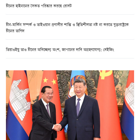
চীনের হাইনানের সৈকত পরিষ্কার করছে রোবট
চীন-মার্কিন সম্পর্ক ও তাইওয়ান প্রণালীর শান্তি ও স্থিতিশীলতা নষ্ট না করতে যুক্তরাষ্ট্রকে
চীনের তাগিদ
তিয়াওইয়ু তাও চীনের অবিচ্ছেদ্য অংশ, জাপানের দাবি অগ্রহণযোগ্য: বেইজিং