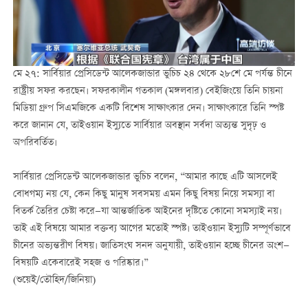
মে ২৭: সার্বিয়ার প্রেসিডেন্ট আলেকজান্ডার ভুচিচ ২৪ থেকে ২৮শে মে পর্যন্ত চীনে
রাষ্ট্রীয় সফর করছেন। সফরকালীন গতকাল (মঙ্গলবার) বেইজিংয়ে তিনি চায়না
মিডিয়া গ্রুপ সিএমজিকে একটি বিশেষ সাক্ষাৎকার দেন। সাক্ষাৎকারে তিনি স্পষ্ট
করে জানান যে, তাইওয়ান ইস্যুতে সার্বিয়ার অবস্থান সর্বদা অত্যন্ত সুদৃঢ় ও
অপরিবর্তিত।
সার্বিয়ার প্রেসিডেন্ট আলেকজান্ডার ভুচিচ বলেন, “আমার কাছে এটি আসলেই
বোধগম্য নয় যে, কেন কিছু মানুষ সবসময় এমন কিছু বিষয় নিয়ে সমস্যা বা
বিতর্ক তৈরির চেষ্টা করে—যা আন্তর্জাতিক আইনের দৃষ্টিতে কোনো সমস্যাই নয়।
তাই এই বিষয়ে আমার বক্তব্য আগের মতোই স্পষ্ট। তাইওয়ান ইস্যুটি সম্পূর্ণভাবে
চীনের অভ্যন্তরীণ বিষয়। জাতিসংঘ সনদ অনুযায়ী, তাইওয়ান হচ্ছে চীনের অংশ—
বিষয়টি একেবারেই সহজ ও পরিষ্কার।”
(শুয়েই/তৌহিদ/জিনিয়া)