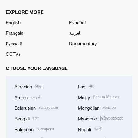
EXPLORE MORE
English
Español
Français
العربية
Русский
Documentary
CCTV+
CHOOSE YOUR LANGUAGE
Shqip
ລາວ
Albanian
Lao
العربية
Bahasa Melayu
Arabic
Malay
Беларуская
Монгол
Belarusian
Mongolian
বাংলা
မြန်မာဘာသာ
Bengali
Myanmar
Български
नेपाली
Bulgarian
Nepali