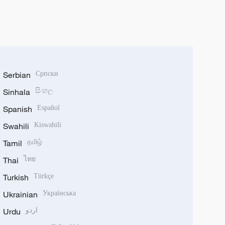
Serbian
Српски
Sinhala
සිංහල
Spanish
Español
Swahili
Kiswahili
Tamil
தமிழ்
Thai
ไทย
Turkish
Türkçe
Ukrainian
Українська
Urdu
اردو