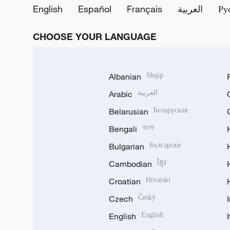
English
Español
Français
العربية
Ру
CHOOSE YOUR LANGUAGE
Albanian
Shqip
Arabic
العربية
Belarusian
Беларуская
Bengali
বাংলা
Bulgarian
Български
Cambodian
ខ្មែរ
Croatian
Hrvatski
Czech
Český
English
English