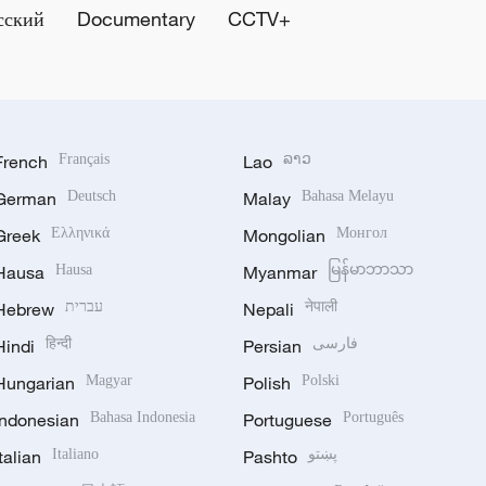
сский
Documentary
CCTV+
French
Français
Lao
ລາວ
German
Deutsch
Malay
Bahasa Melayu
Greek
Ελληνικά
Mongolian
Монгол
Hausa
Hausa
Myanmar
မြန်မာဘာသာ
Hebrew
עברית
Nepali
नेपाली
Hindi
हिन्दी
Persian
فارسی
Hungarian
Magyar
Polish
Polski
Indonesian
Bahasa Indonesia
Portuguese
Português
Italian
Italiano
Pashto
پښتو