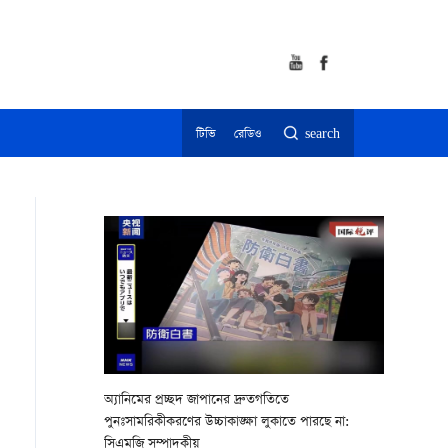
টিভি
রেডিও
search
অ্যানিমের প্রচ্ছদ জাপানের দ্রুতগতিতে
পুনঃসামরিকীকরণের উচ্চাকাঙ্ক্ষা লুকাতে পারছে না:
সিএমজি সম্পাদকীয়