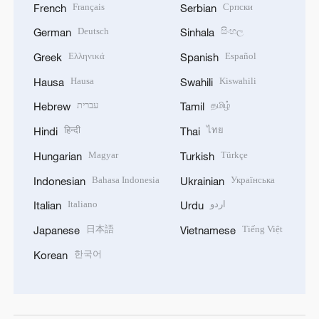
Français
Српски
French
Serbian
Deutsch
සිංහල
German
Sinhala
Ελληνικά
Español
Greek
Spanish
Hausa
Kiswahili
Hausa
Swahili
עברית
தமிழ்
Hebrew
Tamil
हिन्दी
ไทย
Hindi
Thai
Magyar
Türkçe
Hungarian
Turkish
Bahasa Indonesia
Українська
Indonesian
Ukrainian
Italiano
اردو
Italian
Urdu
日本語
Tiếng Việt
Japanese
Vietnamese
한국어
Korean