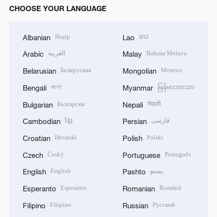
CHOOSE YOUR LANGUAGE
Shqip
ລາວ
Albanian
Lao
العربية
Bahasa Melayu
Arabic
Malay
Беларуская
Монгол
Belarusian
Mongolian
বাংলা
မြန်မာဘာသာ
Bengali
Myanmar
Български
नेपाली
Bulgarian
Nepali
ខ្មែរ
فارسی
Cambodian
Persian
Hrvatski
Polski
Croatian
Polish
Český
Português
Czech
Portuguese
English
پښتو
English
Pashto
Esperanto
Română
Esperanto
Romanian
Filipino
Русский
Filipino
Russian