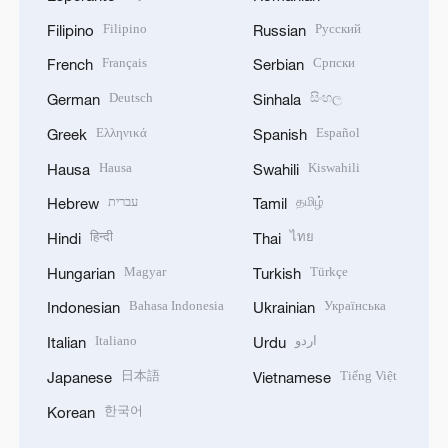
Filipino
Русский
Filipino
Russian
Français
Српски
French
Serbian
Deutsch
සිංහල
German
Sinhala
Ελληνικά
Español
Greek
Spanish
Hausa
Kiswahili
Hausa
Swahili
עברית
தமிழ்
Hebrew
Tamil
हिन्दी
ไทย
Hindi
Thai
Magyar
Türkçe
Hungarian
Turkish
Bahasa Indonesia
Українська
Indonesian
Ukrainian
Italiano
اردو
Italian
Urdu
日本語
Tiếng Việt
Japanese
Vietnamese
한국어
Korean