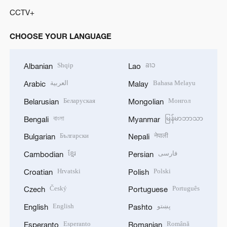
CCTV+
CHOOSE YOUR LANGUAGE
Shqip
ລາວ
Albanian
Lao
العربية
Bahasa Melayu
Arabic
Malay
Беларуская
Монгол
Belarusian
Mongolian
বাংলা
မြန်မာဘာသာ
Bengali
Myanmar
Български
नेपाली
Bulgarian
Nepali
ខ្មែរ
فارسی
Cambodian
Persian
Hrvatski
Polski
Croatian
Polish
Český
Português
Czech
Portuguese
English
پښتو
English
Pashto
Esperanto
Română
Esperanto
Romanian