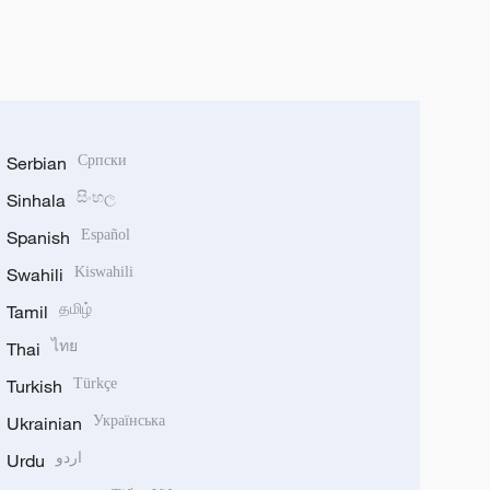
Serbian
Српски
Sinhala
සිංහල
Spanish
Español
Swahili
Kiswahili
Tamil
தமிழ்
Thai
ไทย
Turkish
Türkçe
Ukrainian
Українська
Urdu
اردو