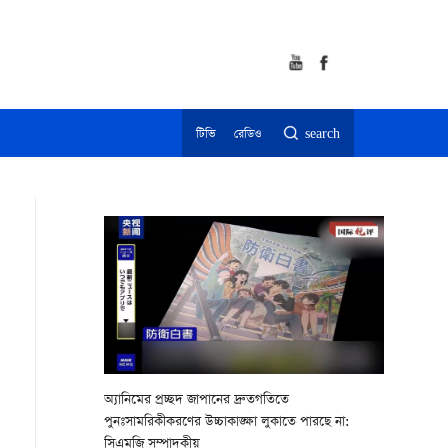
টিভি
রেডিও
search
অ্যানিমের প্রচ্ছদ জাপানের দ্রুতগতিতে
পুনঃসামরিকীকরণের উচ্চাকাঙ্ক্ষা লুকাতে পারছে না:
সিএমজি সম্পাদকীয়