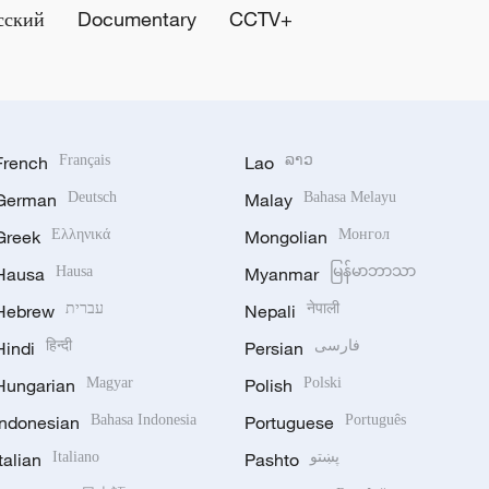
сский
Documentary
CCTV+
French
Français
Lao
ລາວ
German
Deutsch
Malay
Bahasa Melayu
Greek
Ελληνικά
Mongolian
Монгол
Hausa
Hausa
Myanmar
မြန်မာဘာသာ
Hebrew
עברית
Nepali
नेपाली
Hindi
हिन्दी
Persian
فارسی
Hungarian
Magyar
Polish
Polski
Indonesian
Bahasa Indonesia
Portuguese
Português
Italian
Italiano
Pashto
پښتو