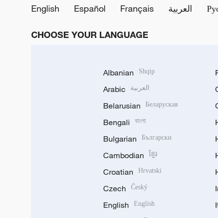
English
Español
Français
العربية
Ру
CHOOSE YOUR LANGUAGE
Albanian
Shqip
Arabic
العربية
Belarusian
Беларуская
Bengali
বাংলা
Bulgarian
Български
Cambodian
ខ្មែរ
Croatian
Hrvatski
Czech
Český
English
English