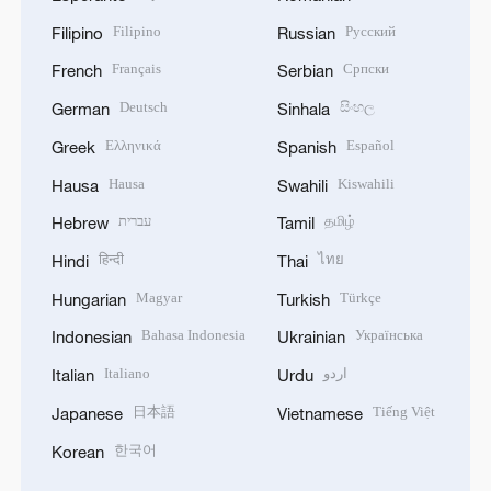
Filipino
Русский
Filipino
Russian
Français
Српски
French
Serbian
Deutsch
සිංහල
German
Sinhala
Ελληνικά
Español
Greek
Spanish
Hausa
Kiswahili
Hausa
Swahili
עברית
தமிழ்
Hebrew
Tamil
हिन्दी
ไทย
Hindi
Thai
Magyar
Türkçe
Hungarian
Turkish
Bahasa Indonesia
Українська
Indonesian
Ukrainian
Italiano
اردو
Italian
Urdu
日本語
Tiếng Việt
Japanese
Vietnamese
한국어
Korean