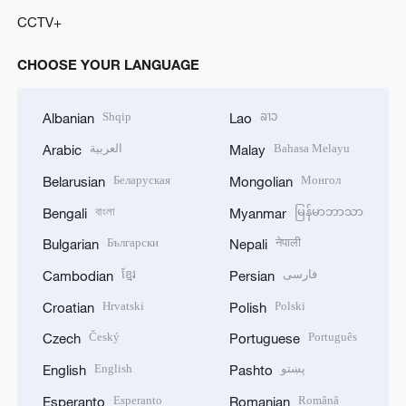
CCTV+
CHOOSE YOUR LANGUAGE
Shqip
ລາວ
Albanian
Lao
العربية
Bahasa Melayu
Arabic
Malay
Беларуская
Монгол
Belarusian
Mongolian
বাংলা
မြန်မာဘာသာ
Bengali
Myanmar
Български
नेपाली
Bulgarian
Nepali
ខ្មែរ
فارسی
Cambodian
Persian
Hrvatski
Polski
Croatian
Polish
Český
Português
Czech
Portuguese
English
پښتو
English
Pashto
Esperanto
Română
Esperanto
Romanian