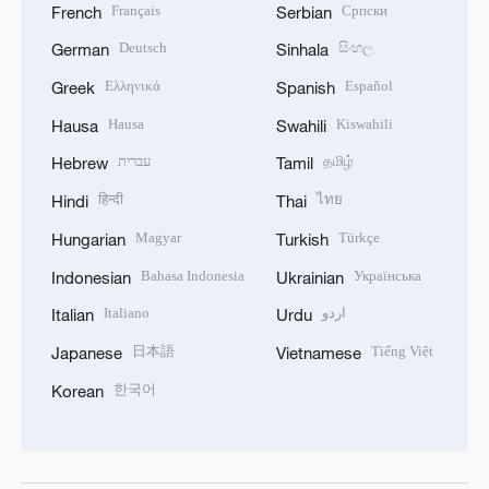
Français
Српски
French
Serbian
Deutsch
සිංහල
German
Sinhala
Ελληνικά
Español
Greek
Spanish
Hausa
Kiswahili
Hausa
Swahili
עברית
தமிழ்
Hebrew
Tamil
हिन्दी
ไทย
Hindi
Thai
Magyar
Türkçe
Hungarian
Turkish
Bahasa Indonesia
Українська
Indonesian
Ukrainian
Italiano
اردو
Italian
Urdu
日本語
Tiếng Việt
Japanese
Vietnamese
한국어
Korean