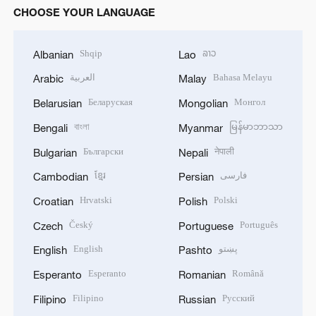
CHOOSE YOUR LANGUAGE
Shqip
ລາວ
Albanian
Lao
العربية
Bahasa Melayu
Arabic
Malay
Беларуская
Монгол
Belarusian
Mongolian
বাংলা
မြန်မာဘာသာ
Bengali
Myanmar
Български
नेपाली
Bulgarian
Nepali
ខ្មែរ
فارسی
Cambodian
Persian
Hrvatski
Polski
Croatian
Polish
Český
Português
Czech
Portuguese
English
پښتو
English
Pashto
Esperanto
Română
Esperanto
Romanian
Filipino
Русский
Filipino
Russian