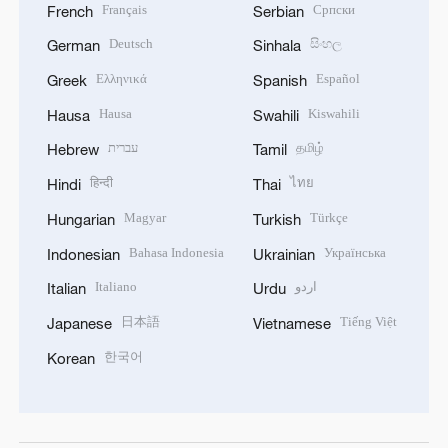
Français
Српски
French
Serbian
Deutsch
සිංහල
German
Sinhala
Ελληνικά
Español
Greek
Spanish
Hausa
Kiswahili
Hausa
Swahili
עברית
தமிழ்
Hebrew
Tamil
हिन्दी
ไทย
Hindi
Thai
Magyar
Türkçe
Hungarian
Turkish
Bahasa Indonesia
Українська
Indonesian
Ukrainian
Italiano
اردو
Italian
Urdu
日本語
Tiếng Việt
Japanese
Vietnamese
한국어
Korean