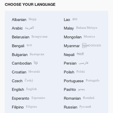
CHOOSE YOUR LANGUAGE
Shqip
ລາວ
Albanian
Lao
العربية
Bahasa Melayu
Arabic
Malay
Беларуская
Монгол
Belarusian
Mongolian
বাংলা
မြန်မာဘာသာ
Bengali
Myanmar
Български
नेपाली
Bulgarian
Nepali
ខ្មែរ
فارسی
Cambodian
Persian
Hrvatski
Polski
Croatian
Polish
Český
Português
Czech
Portuguese
English
پښتو
English
Pashto
Esperanto
Română
Esperanto
Romanian
Filipino
Русский
Filipino
Russian