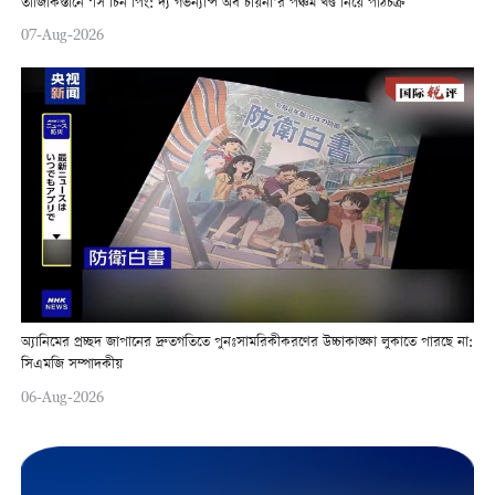
তাজিকিস্তানে ‘সি চিন পিং: দ্য গভর্ন্যান্স অব চায়না’র পঞ্চম খণ্ড নিয়ে পাঠচক্র
07-Aug-2026
অ্যানিমের প্রচ্ছদ জাপানের দ্রুতগতিতে পুনঃসামরিকীকরণের উচ্চাকাঙ্ক্ষা লুকাতে পারছে না:
সিএমজি সম্পাদকীয়
06-Aug-2026