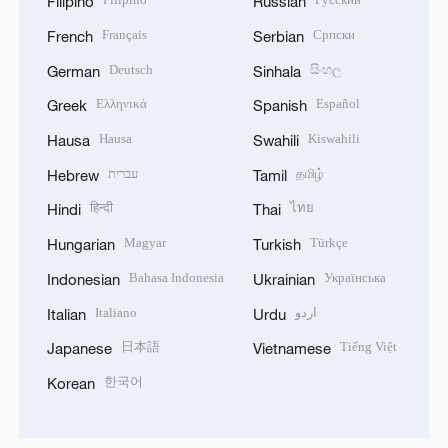
Filipino
Russian
Français
Српски
French
Serbian
Deutsch
සිංහල
German
Sinhala
Ελληνικά
Español
Greek
Spanish
Hausa
Kiswahili
Hausa
Swahili
עברית
தமிழ்
Hebrew
Tamil
हिन्दी
ไทย
Hindi
Thai
Magyar
Türkçe
Hungarian
Turkish
Bahasa Indonesia
Українська
Indonesian
Ukrainian
Italiano
اردو
Italian
Urdu
日本語
Tiếng Việt
Japanese
Vietnamese
한국어
Korean