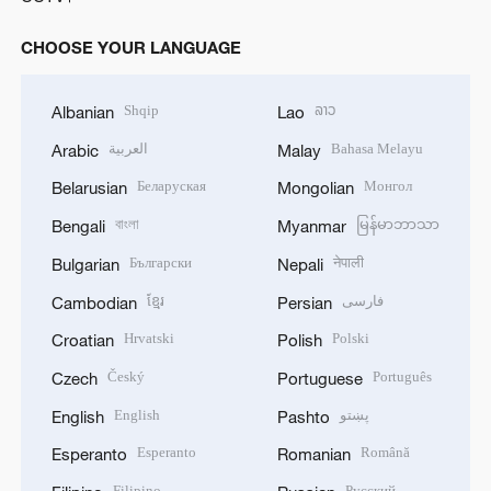
CHOOSE YOUR LANGUAGE
Shqip
ລາວ
Albanian
Lao
العربية
Bahasa Melayu
Arabic
Malay
Беларуская
Монгол
Belarusian
Mongolian
বাংলা
မြန်မာဘာသာ
Bengali
Myanmar
Български
नेपाली
Bulgarian
Nepali
ខ្មែរ
فارسی
Cambodian
Persian
Hrvatski
Polski
Croatian
Polish
Český
Português
Czech
Portuguese
English
پښتو
English
Pashto
Esperanto
Română
Esperanto
Romanian
Filipino
Русский