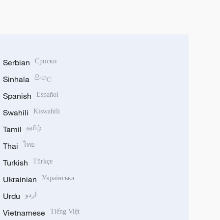
Serbian
Српски
Sinhala
සිංහල
Spanish
Español
Swahili
Kiswahili
Tamil
தமிழ்
Thai
ไทย
Turkish
Türkçe
Ukrainian
Українська
Urdu
اردو
Vietnamese
Tiếng Việt