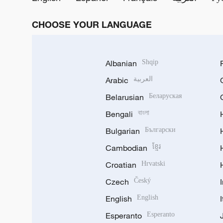
CHOOSE YOUR LANGUAGE
Albanian
Shqip
Arabic
العربية
Belarusian
Беларуская
Bengali
বাংলা
Bulgarian
Български
Cambodian
ខ្មែរ
Croatian
Hrvatski
Czech
Český
English
English
Esperanto
Esperanto