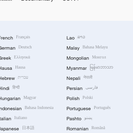
French
Français
Lao
ລາວ
German
Deutsch
Malay
Bahasa Melayu
Greek
Ελληνικά
Mongolian
Монгол
Hausa
Hausa
Myanmar
မြန်မာဘာသာ
Hebrew
עברית
Nepali
नेपाली
Hindi
हिन्दी
Persian
فارسی
Hungarian
Magyar
Polish
Polski
Indonesian
Bahasa Indonesia
Portuguese
Português
Italian
Italiano
Pashto
پښتو
Japanese
日本語
Romanian
Română