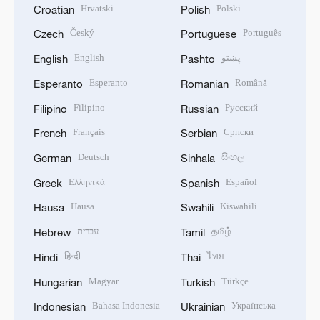
Hrvatski
Polski
Croatian
Polish
Český
Português
Czech
Portuguese
English
پښتو
English
Pashto
Esperanto
Română
Esperanto
Romanian
Filipino
Русский
Filipino
Russian
Français
Српски
French
Serbian
Deutsch
සිංහල
German
Sinhala
Ελληνικά
Español
Greek
Spanish
Hausa
Kiswahili
Hausa
Swahili
עברית
தமிழ்
Hebrew
Tamil
हिन्दी
ไทย
Hindi
Thai
Magyar
Türkçe
Hungarian
Turkish
Bahasa Indonesia
Українська
Indonesian
Ukrainian