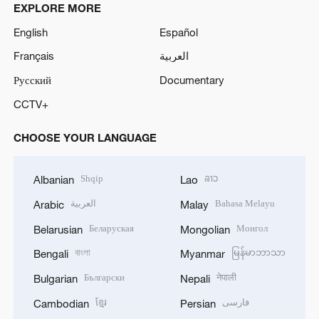
EXPLORE MORE
English
Español
Français
العربية
Русский
Documentary
CCTV+
CHOOSE YOUR LANGUAGE
Shqip
ລາວ
Albanian
Lao
العربية
Bahasa Melayu
Arabic
Malay
Беларуская
Монгол
Belarusian
Mongolian
বাংলা
မြန်မာဘာသာ
Bengali
Myanmar
Български
नेपाली
Bulgarian
Nepali
ខ្មែរ
فارسی
Cambodian
Persian