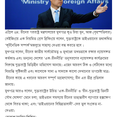
এপ্রিল ২৪: চীনের পররাষ্ট্র মন্ত্রণালয়ের মুখপাত্র কুও চিয়া খুন, আজ (বৃহস্পতিবার)
বেইজিংয়ে এক নিয়মিত প্রেস ব্রিফিংয়ে বলেন, যুক্তরাষ্ট্রকে তাইওয়ানের তথাকথিত
‘কূটনৈতিক সম্পর্ক’মজবুতে সাহায্য দেওয়া বন্ধ করতে হবে ।
মুখপাত্র বলেন, চীনের জাতীয় সার্বভৌমত্ব ও ভূখণ্ডের অখণ্ডতাকে রক্ষার ন্যায়সঙ্গত
কর্মকাণ্ড এবং অন্যান্য দেশের ‘এক-চীননীতি’ অনুসরণের ন্যায়সঙ্গত কার্যক্রমের
বিরুদ্ধে যুক্তরাষ্ট্র ভিত্তিহীন অভিযোগ আনছে। এহেন আচরণ ঠিক ও বেঠিকের মধ্যে
বিভ্রান্তি সৃষ্টিকারী এবং কালোকে সাদা ও সাদাকে কালো দেখানোর অপচেষ্টা মাত্র।
চীনের কাছে এ ধরনের আচরণ সম্পূর্ণ অগ্রহণযোগ্য; চীন এর তীব্র প্রতিবাদ
জানায়।
মুখপাত্র আরও বলেন, যুক্তরাষ্ট্রের উচিত ‘এক-চীননীতি’ ও ‘চীন-যুক্তরাষ্ট্র তিনটি
যৌথ ঘোষণা’ মেনে চলা; তাইওয়ান সমস্যায় চীনের অভ্যন্তরীণ ব্যাপারে হস্তক্ষেপ
থেকে বিরত থাকা; এবং ‘তাইওয়ানের বিছিন্নতাবাদী’-দের ভুল সংকেত না-
দেওয়া।