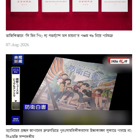
তাজিকিস্তানে ‘সি চিন পিং: দ্য গভর্ন্যান্স অব চায়না’র পঞ্চম খণ্ড নিয়ে পাঠচক্র
07-Aug-2026
অ্যানিমের প্রচ্ছদ জাপানের দ্রুতগতিতে পুনঃসামরিকীকরণের উচ্চাকাঙ্ক্ষা লুকাতে পারছে না:
সিএমজি সম্পাদকীয়