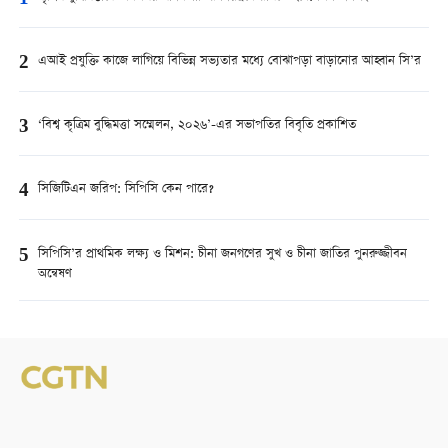
2
এআই প্রযুক্তি কাজে লাগিয়ে বিভিন্ন সভ্যতার মধ্যে বোঝাপড়া বাড়ানোর আহ্বান সি’র
3
‘বিশ্ব কৃত্রিম বুদ্ধিমত্তা সম্মেলন, ২০২৬’-এর সভাপতির বিবৃতি প্রকাশিত
4
সিজিটিএন জরিপ: সিপিসি কেন পারে?
5
সিপিসি’র প্রাথমিক লক্ষ্য ও মিশন: চীনা জনগণের সুখ ও চীনা জাতির পুনরুজ্জীবন
অন্বেষণ