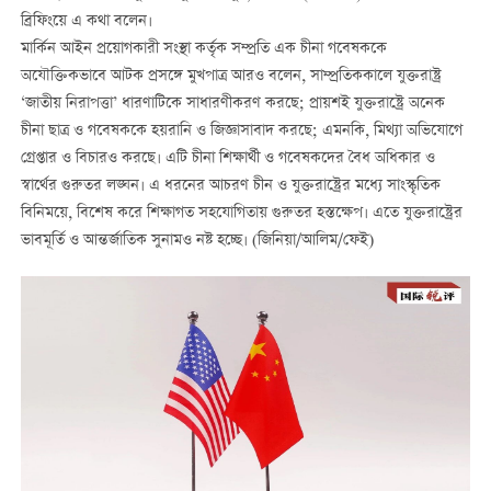
ব্রিফিংয়ে এ কথা বলেন।
মার্কিন আইন প্রয়োগকারী সংস্থা কর্তৃক সম্প্রতি এক চীনা গবেষককে
অযৌক্তিকভাবে আটক প্রসঙ্গে মুখপাত্র আরও বলেন, সাম্প্রতিককালে যুক্তরাষ্ট্র
‘জাতীয় নিরাপত্তা’ ধারণাটিকে সাধারণীকরণ করছে; প্রায়শই যুক্তরাষ্ট্রে অনেক
চীনা ছাত্র ও গবেষককে হয়রানি ও জিজ্ঞাসাবাদ করছে; এমনকি, মিথ্যা অভিযোগে
গ্রেপ্তার ও বিচারও করছে। এটি চীনা শিক্ষার্থী ও গবেষকদের বৈধ অধিকার ও
স্বার্থের গুরুতর লঙ্ঘন। এ ধরনের আচরণ চীন ও যুক্তরাষ্ট্রের মধ্যে সাংস্কৃতিক
বিনিময়ে, বিশেষ করে শিক্ষাগত সহযোগিতায় গুরুতর হস্তক্ষেপ। এতে যুক্তরাষ্ট্রের
ভাবমূর্তি ও আন্তর্জাতিক সুনামও নষ্ট হচ্ছে। (জিনিয়া/আলিম/ফেই)