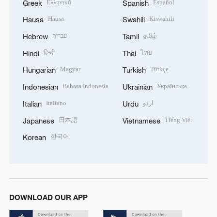
Ελληνικά
Español
Greek
Spanish
Hausa
Kiswahili
Hausa
Swahili
עברית
தமிழ்
Hebrew
Tamil
हिन्दी
ไทย
Hindi
Thai
Magyar
Türkçe
Hungarian
Turkish
Bahasa Indonesia
Українська
Indonesian
Ukrainian
Italiano
اردو
Italian
Urdu
日本語
Tiếng Việt
Japanese
Vietnamese
한국어
Korean
DOWNLOAD OUR APP