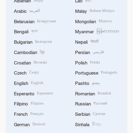
Shqip
ລາວ
Albanian
Lao
العربية
Bahasa Melayu
Arabic
Malay
Беларуская
Монгол
Belarusian
Mongolian
বাংলা
မြန်မာဘာသာ
Bengali
Myanmar
Български
नेपाली
Bulgarian
Nepali
ខ្មែរ
فارسی
Cambodian
Persian
Hrvatski
Polski
Croatian
Polish
Český
Português
Czech
Portuguese
English
پښتو
English
Pashto
Esperanto
Română
Esperanto
Romanian
Filipino
Русский
Filipino
Russian
Français
Српски
French
Serbian
Deutsch
සිංහල
German
Sinhala