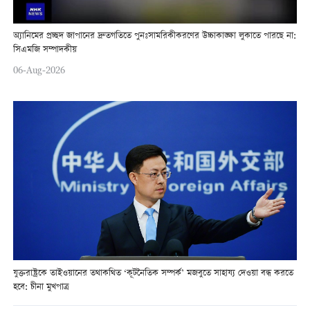
অ্যানিমের প্রচ্ছদ জাপানের দ্রুতগতিতে পুনঃসামরিকীকরণের উচ্চাকাঙ্ক্ষা লুকাতে পারছে না:
সিএমজি সম্পাদকীয়
06-Aug-2026
যুক্তরাষ্ট্রকে তাইওয়ানের তথাকথিত ‘কূটনৈতিক সম্পর্ক’ মজবুতে সাহায্য দেওয়া বন্ধ করতে
হবে: চীনা মুখপাত্র