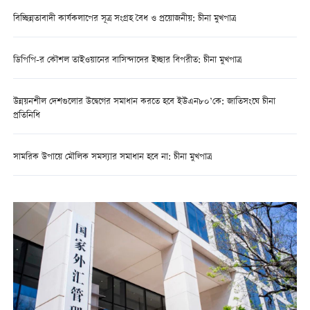
বিচ্ছিন্নতাবাদী কার্যকলাপের সূত্র সংগ্রহ বৈধ ও প্রয়োজনীয়: চীনা মুখপাত্র
ডিপিপি-র কৌশল তাইওয়ানের বাসিন্দাদের ইচ্ছার বিপরীত: চীনা মুখপাত্র
উন্নয়নশীল দেশগুলোর উদ্বেগের সমাধান করতে হবে ইউএন৮০’কে: জাতিসংঘে চীনা
প্রতিনিধি
সামরিক উপায়ে মৌলিক সমস্যার সমাধান হবে না: চীনা মুখপাত্র