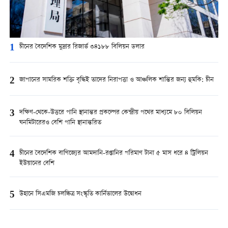
1
চীনের বৈদেশিক মুদ্রার রিজার্ভ ৩৪১৮৮ বিলিয়ন ডলার
2
জাপানের সামরিক শক্তি বৃদ্ধিই তাদের নিরাপত্তা ও আঞ্চলিক শান্তির জন্য হুমকি: চীন
3
দক্ষিণ-থেকে-উত্তরে পানি স্থানান্তর প্রকল্পের কেন্দ্রীয় পথের মাধ্যমে ৮০ বিলিয়ন
ঘনমিটারেরও বেশি পানি স্থানান্তরিত
4
চীনের বৈদেশিক বাণিজ্যের আমদানি-রপ্তানির পরিমাণ টানা ৫ মাস ধরে ৪ ট্রিলিয়ন
ইউয়ানের বেশি
5
উহানে সিএমজি চলচ্চিত্র সংস্কৃতি কার্নিভালের উদ্বোধন