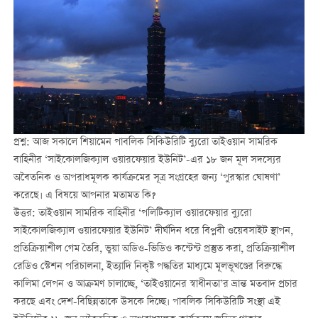
প্রশ্ন: আজ সকালে শিয়ামেন পাবলিক সিকিউরিটি ব্যুরো তাইওয়ান সামরিক
বাহিনীর ‘সাইকোলজিক্যাল ওয়ারফেয়ার ইউনিট’-এর ১৮ জন মূল সদস্যের
অবৈতনিক ও অপরাধমূলক কার্যক্রমের সূত্র সংগ্রহের জন্য ‘পুরস্কার ঘোষণা’
করেছে। এ বিষয়ে আপনার মতামত কি?
উত্তর: তাইওয়ান সামরিক বাহিনীর ‘পলিটিক্যাল ওয়ারফেয়ার ব্যুরো
সাইকোলজিক্যাল ওয়ারফেয়ার ইউনিট’ দীর্ঘদিন ধরে বিপ্লবী ওয়েবসাইট স্থাপন,
প্রতিক্রিয়াশীল গেম তৈরি, ভুয়া অডিও-ভিডিও কন্টেন্ট প্রস্তুত করা, প্রতিক্রিয়াশীল
রেডিও স্টেশন পরিচালনা, ইত্যাদি নিকৃষ্ট পদ্ধতির মাধ্যমে মূলভূখণ্ডের বিরুদ্ধে
কালিমা লেপন ও আক্রমণ চালাচ্ছে, ‘তাইওয়ানের স্বাধীনতা’র ভ্রান্ত মতবাদ প্রচার
করছে এবং দেশ-বিছিন্নতাকে উসকে দিচ্ছে। পাবলিক সিকিউরিটি সংস্থা এই