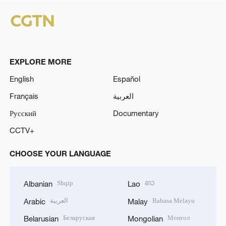
EXPLORE MORE
English
Español
Français
العربية
Русский
Documentary
CCTV+
CHOOSE YOUR LANGUAGE
Shqip
ລາວ
Albanian
Lao
العربية
Bahasa Melayu
Arabic
Malay
Беларуская
Монгол
Belarusian
Mongolian