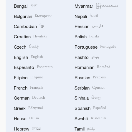
বাংলা
မြန်မာဘာသာ
Bengali
Myanmar
Български
नेपाली
Bulgarian
Nepali
ខ្មែរ
فارسی
Cambodian
Persian
Hrvatski
Polski
Croatian
Polish
Český
Português
Czech
Portuguese
English
پښتو
English
Pashto
Esperanto
Română
Esperanto
Romanian
Filipino
Русский
Filipino
Russian
Français
Српски
French
Serbian
Deutsch
සිංහල
German
Sinhala
Ελληνικά
Español
Greek
Spanish
Hausa
Kiswahili
Hausa
Swahili
עברית
தமிழ்
Hebrew
Tamil