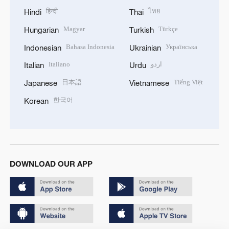
हिन्दी
ไทย
Hindi
Thai
Magyar
Türkçe
Hungarian
Turkish
Bahasa Indonesia
Українська
Indonesian
Ukrainian
Italiano
اردو
Italian
Urdu
日本語
Tiếng Việt
Japanese
Vietnamese
한국어
Korean
DOWNLOAD OUR APP