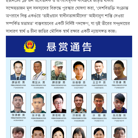
ইউনিটের ১৮ জন অবৈতনিক ও অপরাধমূলক কার্যক্রমে জড়িত থাকার
সন্দেহভাজন মূল সদস্যদের বিরুদ্ধে পুরস্কার ঘোষণা করা, ‘দেশবিভক্তি সংক্রান্ত
অপরাধে লিপ্ত একগুঁয়ে ‘তাইওয়ান স্বাধীনতাকামীদের’ আইনানুগ শাস্তি দেওয়া
সম্পর্কিত মতামত’ বাস্তবায়নের একটি নির্দিষ্ট পদক্ষেপ, যা দুই তীরের সম্প্রদায়ের
সাধারণ স্বার্থ ও চীনা জাতির মৌলিক স্বার্থ রক্ষার একটি ন্যায়সঙ্গত কাজ।