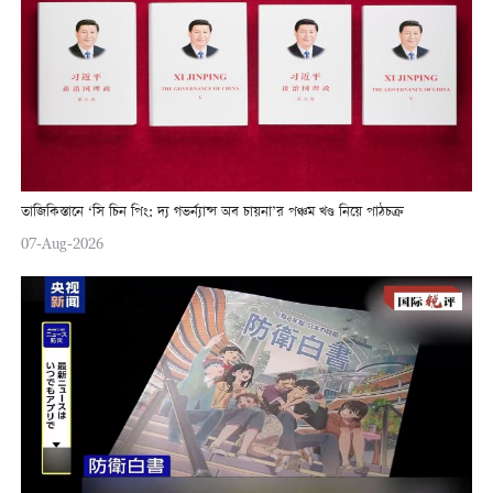
তাজিকিস্তানে ‘সি চিন পিং: দ্য গভর্ন্যান্স অব চায়না’র পঞ্চম খণ্ড নিয়ে পাঠচক্র
07-Aug-2026