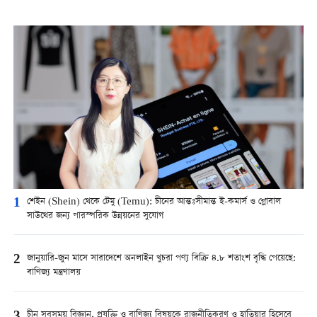
1
শেইন (Shein) থেকে টেমু (Temu): চীনের আন্তঃসীমান্ত ই-কমার্স ও গ্লোবাল
সাউথের জন্য পারস্পরিক উন্নয়নের সুযোগ
2
জানুয়ারি-জুন মাসে সারাদেশে অনলাইন খুচরা পণ্য বিক্রি ৪.৮ শতাংশ বৃদ্ধি পেয়েছে:
বাণিজ্য মন্ত্রণালয়
3
চীন সবসময় বিজ্ঞান, প্রযুক্তি ও বাণিজ্য বিষয়কে রাজনীতিকরণ ও হাতিয়ার হিসেবে