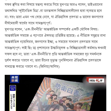
সফর স্থগিত করা বিষয়ে মন্তব্য করতে গিয়ে মুখপাত্র আরও বলেন, তাইওয়ানের
তথাকথিত ‘কূটনৈতিক মিত্র’-রা অনন্তকাল বিচ্ছিন্নতাবাদীদের দ্বারা ব্যবহৃত হবে
না। বরং তারা এমন পথ বেছে নেবে, যা ঐতিহাসিক প্রবণতা ও তাদের জনগণের
দীর্ঘমেয়াদী স্বার্থের সাথে সামঞ্জস্যপূর্ণ।
মুখপাত্র বলেন, ‘এক-চীননীতি’ আন্তর্জাতিক সম্পর্কের একটি মৌলিক বিষয়।
আন্তর্জাতিক সমাজে এ ব্যাপারে ঐকমত্য প্রতিষ্ঠিত হয়েছে। এ নীতিকে সমুন্নত রাখা
আন্তর্জাতিক ন্যায়বিচার, জনগণের ইচ্ছা, ও সময়ের সাধারণ প্রবণতার সাথে
সামঞ্জস্যপূণ। লাই ছিং ত্য প্রশাসনের উস্কানিমূলক ও বিচ্ছিন্নতাবাদী কর্মকাণ্ড কখনই
সফল হবে না; তারা ‘এক-চীননীতি’র প্রতি আন্তর্জাতিক সমাজের দৃঢ় সমর্থনকে
দুর্বল করতে পারবে না; তারা চীনের চূড়ান্ত পুনর্মিলনের ঐতিহাসিক প্রবণতাকে
বাধাগ্রস্ত করতে পারবে না। (জিনিয়া/আলিম)