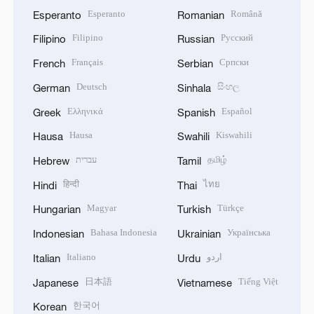
Esperanto
Română
Esperanto
Romanian
Filipino
Русский
Filipino
Russian
Français
Српски
French
Serbian
Deutsch
සිංහල
German
Sinhala
Ελληνικά
Español
Greek
Spanish
Hausa
Kiswahili
Hausa
Swahili
עברית
தமிழ்
Hebrew
Tamil
हिन्दी
ไทย
Hindi
Thai
Magyar
Türkçe
Hungarian
Turkish
Bahasa Indonesia
Українська
Indonesian
Ukrainian
Italiano
اردو
Italian
Urdu
日本語
Tiếng Việt
Japanese
Vietnamese
한국어
Korean