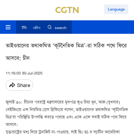
Language
টিভি
রেডিও
search
তাইওয়ানের তথাকথিত ‘কূটনৈতিক মিত্র’-রা সঠিক পথে ফিরে
আসবে: চীন
11:16:03 30-Jul-2025
Share
জুলাই ৩০: চীনের পররাষ্ট্র মন্ত্রণালয়ের মুখপাত্র কুও চিয়া খুন, আজ (বুধবার)
বেইজিংয়ে এক নিয়মিত প্রেস ব্রিফিংয়ে বলেন, তাইওয়ানের তথাকথিত ‘কূটনৈতিক
মিত্র’রা পরিস্থিতি উপলব্ধি করতে পারছে এবং একে একে সবাই সঠিক পথে ফিরে
আসবে।
যুক্তরাষ্ট্রের মধ্য দিয়ে ট্রানজিট না-পাওয়ায়, লাই ছিং ত্য-র ল্যাটিন আমেরিকা