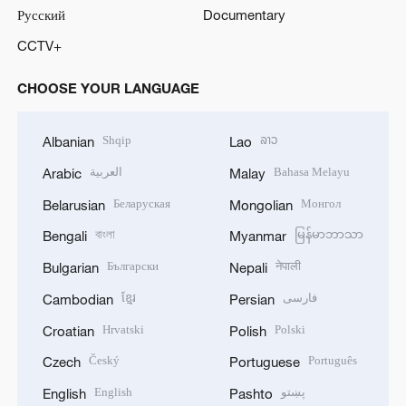
Русский
Documentary
CCTV+
CHOOSE YOUR LANGUAGE
Shqip
ລາວ
Albanian
Lao
العربية
Bahasa Melayu
Arabic
Malay
Беларуская
Монгол
Belarusian
Mongolian
বাংলা
မြန်မာဘာသာ
Bengali
Myanmar
Български
नेपाली
Bulgarian
Nepali
ខ្មែរ
فارسی
Cambodian
Persian
Hrvatski
Polski
Croatian
Polish
Český
Português
Czech
Portuguese
English
پښتو
English
Pashto