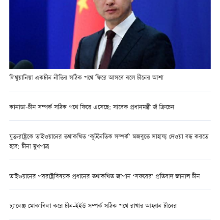
লিথুয়ানিয়া একচীন নীতির সঠিক পথে ফিরে আসবে বলে চীনের আশা
কানাডা-চীন সম্পর্ক সঠিক পথে ফিরে এসেছে: সাবেক প্রধানমন্ত্রী জঁ ক্রিচেন
যুক্তরাষ্ট্রকে তাইওয়ানের তথাকথিত ‘কূটনৈতিক সম্পর্ক’ মজবুতে সাহায্য দেওয়া বন্ধ করতে
হবে: চীনা মুখপাত্র
তাইওয়ানের পররাষ্ট্রবিষয়ক প্রধানের তথাকথিত জাপান ‘সফরের’ প্রতিবাদ জানাল চীন
চ্যালেঞ্জ মোকাবিলা করে চীন-ইইউ সম্পর্ক সঠিক পথে রাখার আহ্বান চীনের