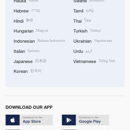
Hausa
Kiswahili
Hausa
Swahili
עברית
தமிழ்
Hebrew
Tamil
हिन्दी
ไทย
Hindi
Thai
Magyar
Türkçe
Hungarian
Turkish
Bahasa Indonesia
Українська
Indonesian
Ukrainian
Italiano
اردو
Italian
Urdu
日本語
Tiếng Việt
Japanese
Vietnamese
한국어
Korean
DOWNLOAD OUR APP