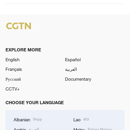
EXPLORE MORE
English
Español
Français
العربية
Русский
Documentary
CCTV+
CHOOSE YOUR LANGUAGE
Shqip
ລາວ
Albanian
Lao
العربية
Bahasa Melayu
Arabic
Malay