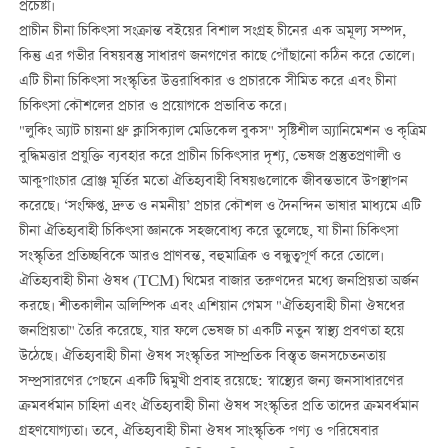
প্রচেষ্টা।
প্রাচীন চীনা চিকিৎসা সংক্রান্ত বইয়ের বিশাল সংগ্রহ চীনের এক অমূল্য সম্পদ,
কিন্তু এর গভীর বিষয়বস্তু সাধারণ জনগণের কাছে পৌঁছানো কঠিন করে তোলে।
এটি চীনা চিকিৎসা সংস্কৃতির উত্তরাধিকার ও প্রচারকে সীমিত করে এবং চীনা
চিকিৎসা কৌশলের প্রচার ও প্রয়োগকে প্রভাবিত করে।
"লুকিং অ্যাট চায়না থ্রু ক্লাসিক্যাল মেডিকেল বুকস" সৃষ্টিশীল অ্যানিমেশন ও কৃত্রিম
বুদ্ধিমত্তার প্রযুক্তি ব্যবহার করে প্রাচীন চিকিৎসার দৃশ্য, ভেষজ প্রস্তুতপ্রণালী ও
আকুপাংচার ব্রোঞ্জ মূর্তির মতো ঐতিহ্যবাহী বিষয়গুলোকে জীবন্তভাবে উপস্থাপন
করেছে। ‘সংক্ষিপ্ত, দ্রুত ও নমনীয়’ প্রচার কৌশল ও দৈনন্দিন ভাষার মাধ্যমে এটি
চীনা ঐতিহ্যবাহী চিকিৎসা জ্ঞানকে সহজবোধ্য করে তুলেছে, যা চীনা চিকিৎসা
সংস্কৃতির প্রতিচ্ছবিকে আরও প্রাণবন্ত, বহুমাত্রিক ও বন্ধুত্বপূর্ণ করে তোলে।
ঐতিহ্যবাহী চীনা ঔষধ (TCM) থিমের বাজার তরুণদের মধ্যে জনপ্রিয়তা অর্জন
করছে। শীতকালীন অলিম্পিক এবং এশিয়ান গেমস "ঐতিহ্যবাহী চীনা ঔষধের
জনপ্রিয়তা" তৈরি করেছে, যার ফলে ভেষজ চা একটি নতুন স্বাস্থ্য প্রবণতা হয়ে
উঠেছে। ঐতিহ্যবাহী চীনা ঔষধ সংস্কৃতির সাম্প্রতিক বিস্তৃত জনসচেতনতায়
সম্প্রসারণের পেছনে একটি দ্বিমুখী প্রবাহ রয়েছে: স্বাস্থ্যের জন্য জনসাধারণের
ক্রমবর্ধমান চাহিদা এবং ঐতিহ্যবাহী চীনা ঔষধ সংস্কৃতির প্রতি তাদের ক্রমবর্ধমান
গ্রহণযোগ্যতা। তবে, ঐতিহ্যবাহী চীনা ঔষধ সাংস্কৃতিক পণ্য ও পরিষেবার