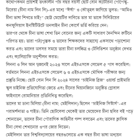
কথোপকথন প্রায়শই তৎকালীন পাঁচ বছর বয়সী ছোট বোন ক্যাটরিনা পোপেস্কু-
মিরেয়া (চীনা নাম লিন লি)-এর মধ্যে "ঈর্ষা" ও কৌতূহল জাগিয়ে তুলত। "আমিও
চীনা ভাষা শিখতে চাই!" ছোট্ট মেয়েটির দাবিতে তার মা তাকে সিবিউয়ের
কনফুসিয়াস ইনস্টিটিউটে অনলাইন চীনা কোর্সে ভর্তি করিয়ে দেন।
তারপর থেকে চীনা ভাষা শেখা তিন বোনের জন্য একটি সাধারণ দৈনন্দিন রুটিনে
পরিণত হয়। তারা পাঠ্যপুস্তক ও তাদের শিক্ষকদের সাহায্যে একসাথে পড়াশোনা
করত এবং তাদের অবসর সময়ে তারা চীনা চলচ্চিত্র ও টেলিভিশন অনুষ্ঠান দেখত
এবং ক্যালিগ্রাফি অনুশীলন করত।
লিননা ও লিন আন দুজনেই ২০২৩ সালে এইচএসকে লেভেল ৫ পাস করেছিল।
বর্তমানে লিননা এইচএসকে লেভেল ৬ ও এইচএসকে মৌখিক পরীক্ষার জন্য
প্রস্তুতি নিচ্ছে। ছোট বোন লিন লি ২০২৪ সালের "চাইনিজ ব্রিজ" ওয়ার্ল্ড প্রাইমারি
স্কুল চাইনিজ প্রতিযোগিতা জেতে এবং চীনের থিয়ানজিনে অনুষ্ঠিত গ্লোবাল
ফাইনালে রোমানিয়ার প্রতিনিধিত্ব করেছিল।
তাদের মা ডানা মিলিয়া (চীনা নাম: মেইলিদান) ছিলেন "চাইনিজ সিস্টার্স"-এর
পরামর্শদাতা ও গাইড। তিনি ছোটবেলা থেকেই তার মেয়েদের চীনা ছবির বই পড়ে
শোনাতেন, তাদের চীনা পৌরাণিক কাহিনীর গল্প বলতেন এবং তাদের ক্লাসিক
চীনা লেখা শেখানোর ওপর জোর দিতেন।
মেইলিদান তার বিশ্ববিদ্যালয়ের বছরগুলোতে এক বছর চীনা ভাষা অধ্যয়ন