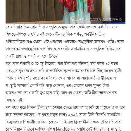
রোমানিয়ার তিন বোন চীনা সংস্কৃতিতে মুগ্ধ। তারা ছোটবেলা থেকেই চীনা ভাষা
শিখছে—শিশুদের ছবির বই থেকে চীনা ক্লাসিক পর্যন্ত, "চাইনিজ ব্রিজ"
প্রতিযোগিতার মঞ্চ থেকে গ্রেট ওয়ালের পাদদেশে সাংস্কৃতিক অন্বেষণ পর্যন্ত। তারা
তাদের আন্তঃসাংস্কৃতিক স্বপ্ন লিখছে এবং চীন-রোমানিয়ান সাংস্কৃতিক বিনিময়ের
একটি প্রাণবন্ত পাদটীকা হয়ে উঠছে।
বড় বোন নাতালি পোপেস্কু-মিরেয়া, যার চীনা নাম লিননা, তার বয়স ১৫ বছর
এবং সে বুখারেস্টের একটি আন্তর্জাতিক স্কুলে প্রথম বর্ষের উচ্চ বিদ্যালয়ের ছাত্রী।
"আমার যখন পাঁচ বছর বয়স ছিল, তখন আমার মা আমাকে চীনা ইতিহাস ও
সংস্কৃতি সম্পর্কে একটি বই পড়ে শোনান, এবং প্রচ্ছদে থাকা সুন্দর চীনা
অক্ষরগুলো দেখে আমি মুগ্ধ হয়ে যাই। তারপর থেকে, আমি চীনা ভাষা শেখার
সিদ্ধান্ত নিই।"
দশ বছর ধরে লিননা চীনা ভাষা শেখার ক্ষেত্রে অধ্যবসায় চালিয়ে যাচ্ছেন এবং তার
ভাষা দক্ষতা বছরের পর বছর উন্নত হচ্ছে। ২০২৪ সালে তিনি বিদেশি মাধ্যমিক
বিদ্যালয়ের শিক্ষার্থীদের জন্য ১৭তম "চাইনিজ ব্রিজ" চীনা দক্ষতা প্রতিযোগিতার
রোমানিয়ান বিভাগে চ্যাম্পিয়নশিপ জিতেছিলেন। "আমি বেইজিং ভাষা ও সংস্কৃতি