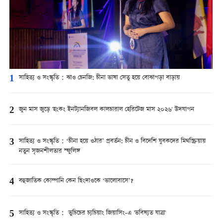
1
সাহিত্য ও সংস্কৃতি：ঝাও চেনজি: চীনা ভাষা সেতু হয়ে বোঝাপড়া বাড়ায়
2
জুন মাস জুড়ে 'হংকং ইনট্যানজিবল কালচারাল হেরিটেজ মাস ২০২৬' উদযাপন
3
সাহিত্য ও সংস্কৃতি：‘চীনা হয়ে ওঠার’ প্রবর্তন: চীন ও বিদেশি যুবকদের মিথস্ক্রিয়ায়
নতুন সৃজনশীলতার স্ফুলিঙ্গ
4
বহুজাতিক কোম্পানি কেন ছিংদাওকে ‘ভালোবাসে’?
5
সাহিত্য ও সংস্কৃতি： ভুচিচের চ্যচিয়াং জিয়াসিং-এ 'ভবিষ্যত যাত্রা'