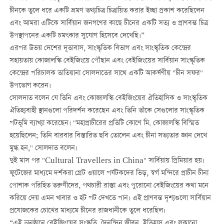
চীনকে তুলে ধরে একটি ভ্রমণ তথ্যচিত্র চিত্রায়িত করার ইচ্ছা প্রকাশ করেছিলেন
এবং আমরা এটিকে সার্বিয়ান জনগণের কাছে চীনের একটি সত্য ও প্রাণবন্ত চিত্র
উপস্থাপনের একটি চমৎকার সুযোগ হিসেবে দেখেছি।”
এরপর উভয় দেশের দূতাবাস, সাংস্কৃতিক বিভাগ এবং সাংস্কৃতিক কেন্দ্রের
সহায়তায় কোজালস্কি বেইজিংয়ে পৌঁছান এবং বেইজিংয়ের সার্বিয়ান সাংস্কৃতিক
কেন্দ্রের পরিচালক তাতিয়ানা সোলদাতের সাথে একটি আকর্ষণীয় "চীন সফর"
উপভোগ করেন।
সোলদাত বলেন যে তিনি এবং কোজালস্কি বেইজিংয়ের ঐতিহাসিক ও সাংস্কৃতিক
ঐতিহ্যবাহী স্থানগুলো পরিদর্শন করেছেন এবং তিনি তাঁকে সেগুলোর সাংস্কৃতিক
পটভূমি ব্যাখ্যা করেছেন। "মহাপ্রাচীরের প্রতিটি কোণে মি. কোজালস্কি বিস্মিত
হয়েছিলেন; তিনি বারবার বিস্তারিত ছবি তোলেন এবং চীনা সভ্যতার জ্ঞান দেখে
মুগ্ধ হন," সোলদাত বলেন।
দুই মাস পর "Cultural Travellers in China" সার্বিয়ায় প্রিমিয়ার হয়।
ফুটেজের মাধ্যমে দর্শকরা গ্রেট ওয়ালে পর্যটকদের ভিড়, স্বর্গ মন্দিরে প্রাচীন চীনা
পোশাক পরিহিত তরুণীদের, পথচারী রাস্তা এবং পুরোনো বেইজিংয়ের কথা মনে
করিয়ে দেয় এমন খাবার ও হট পট দেখতে পান। এই প্রাণবন্ত দৃশ্যগুলো সার্বিয়ান
প্রযোজকের চোখের মাধ্যমে চীনের রাজধানীকে তুলে ধরেছিল।
“এই অনুষ্ঠানে বেইজিংয়ের সংস্কৃতি, দৈনন্দিন জীবন, ইতিহাস এবং লুকানো