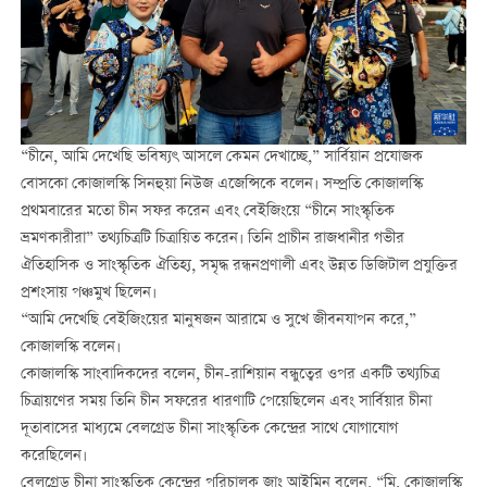
“চীনে, আমি দেখেছি ভবিষ্যৎ আসলে কেমন দেখাচ্ছে,” সার্বিয়ান প্রযোজক
বোসকো কোজালস্কি সিনহুয়া নিউজ এজেন্সিকে বলেন। সম্প্রতি কোজালস্কি
প্রথমবারের মতো চীন সফর করেন এবং বেইজিংয়ে “চীনে সাংস্কৃতিক
ভ্রমণকারীরা” তথ্যচিত্রটি চিত্রায়িত করেন। তিনি প্রাচীন রাজধানীর গভীর
ঐতিহাসিক ও সাংস্কৃতিক ঐতিহ্য, সমৃদ্ধ রন্ধনপ্রণালী এবং উন্নত ডিজিটাল প্রযুক্তির
প্রশংসায় পঞ্চমুখ ছিলেন।
“আমি দেখেছি বেইজিংয়ের মানুষজন আরামে ও সুখে জীবনযাপন করে,”
কোজালস্কি বলেন।
কোজালস্কি সাংবাদিকদের বলেন, চীন-রাশিয়ান বন্ধুত্বের ওপর একটি তথ্যচিত্র
চিত্রায়ণের সময় তিনি চীন সফরের ধারণাটি পেয়েছিলেন এবং সার্বিয়ার চীনা
দূতাবাসের মাধ্যমে বেলগ্রেড চীনা সাংস্কৃতিক কেন্দ্রের সাথে যোগাযোগ
করেছিলেন।
বেলগ্রেড চীনা সাংস্কৃতিক কেন্দ্রের পরিচালক জাং আইমিন বলেন, “মি. কোজালস্কি