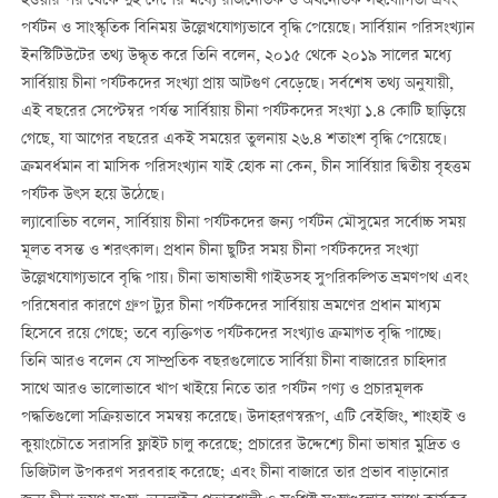
হওয়ার পর থেকে দুই দেশের মধ্যে রাজনৈতিক ও অর্থনৈতিক সহযোগিতা এবং
পর্যটন ও সাংস্কৃতিক বিনিময় উল্লেখযোগ্যভাবে বৃদ্ধি পেয়েছে। সার্বিয়ান পরিসংখ্যান
ইনস্টিটিউটের তথ্য উদ্ধৃত করে তিনি বলেন, ২০১৫ থেকে ২০১৯ সালের মধ্যে
সার্বিয়ায় চীনা পর্যটকদের সংখ্যা প্রায় আটগুণ বেড়েছে। সর্বশেষ তথ্য অনুযায়ী,
এই বছরের সেপ্টেম্বর পর্যন্ত সার্বিয়ায় চীনা পর্যটকদের সংখ্যা ১.৪ কোটি ছাড়িয়ে
গেছে, যা আগের বছরের একই সময়ের তুলনায় ২৬.৪ শতাংশ বৃদ্ধি পেয়েছে।
ক্রমবর্ধমান বা মাসিক পরিসংখ্যান যাই হোক না কেন, চীন সার্বিয়ার দ্বিতীয় বৃহত্তম
পর্যটক উৎস হয়ে উঠেছে।
ল্যাবোভিচ বলেন, সার্বিয়ায় চীনা পর্যটকদের জন্য পর্যটন মৌসুমের সর্বোচ্চ সময়
মূলত বসন্ত ও শরৎকাল। প্রধান চীনা ছুটির সময় চীনা পর্যটকদের সংখ্যা
উল্লেখযোগ্যভাবে বৃদ্ধি পায়। চীনা ভাষাভাষী গাইডসহ সুপরিকল্পিত ভ্রমণপথ এবং
পরিষেবার কারণে গ্রুপ ট্যুর চীনা পর্যটকদের সার্বিয়ায় ভ্রমণের প্রধান মাধ্যম
হিসেবে রয়ে গেছে; তবে ব্যক্তিগত পর্যটকদের সংখ্যাও ক্রমাগত বৃদ্ধি পাচ্ছে।
তিনি আরও বলেন যে সাম্প্রতিক বছরগুলোতে সার্বিয়া চীনা বাজারের চাহিদার
সাথে আরও ভালোভাবে খাপ খাইয়ে নিতে তার পর্যটন পণ্য ও প্রচারমূলক
পদ্ধতিগুলো সক্রিয়ভাবে সমন্বয় করেছে। উদাহরণস্বরূপ, এটি বেইজিং, শাংহাই ও
কুয়াংচৌতে সরাসরি ফ্লাইট চালু করেছে; প্রচারের উদ্দেশ্যে চীনা ভাষার মুদ্রিত ও
ডিজিটাল উপকরণ সরবরাহ করেছে; এবং চীনা বাজারে তার প্রভাব বাড়ানোর