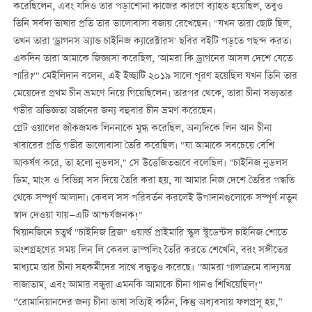
করেছিলেন, এবং যদিও তার পড়াশোনা কাজের কারণে ব্যাহত হয়েছিল, তবুও
তিনি সর্বদা ভাষার প্রতি তার ভালোবাসা বজায় রেখেছেন। "যখন তারা ছোট ছিল,
তখন তারা 'ড্রাগনস অ্যান্ড চাইনিজ ক্যারেক্টারস' ছবির বইটি পড়তে পছন্দ করত।
একদিন তারা আমাকে জিজ্ঞাসা করেছিল, 'আমরা কি ড্রাগনের আসল দেশে যেতে
পারি?'" মেইলিদান বলেন, এই ইচ্ছাটি ২০১৯ সালে পূরণ হয়েছিল যখন তিনি তার
মেয়েদের প্রথম চীন ভ্রমণে নিয়ে গিয়েছিলেন। তারপর থেকে, তারা চীনা সভ্যতার
গভীর অভিজ্ঞতা অর্জনের জন্য বহুবার চীন ভ্রমণ করেছেন।
গ্রেট ওয়ালের জাঁকজমক লিননাকে মুগ্ধ করেছিল, অন্যদিকে লিন আন চীনা
খাবারের প্রতি গভীর ভালোবাসা তৈরি করেছিল। "যা আমাকে সবচেয়ে বেশি
আকর্ষণ করে, তা হলো নুডলস," সে উত্তেজিতভাবে বলেছিল। "চাইনিজ নুডলস
ডিম, মাংস ও বিভিন্ন সস দিয়ে তৈরি করা হয়, যা আমার নিজ দেশে তৈরির পদ্ধতি
থেকে সম্পূর্ণ আলাদা। কেবল সস পরিবর্তন করলেই উপাদানগুলোকে সম্পূর্ণ নতুন
স্বাদ দেওয়া যায়—এটি আশ্চর্যজনক!"
থিয়ানজিনে চতুর্থ "চাইনিজ ব্রিজ" ওয়ার্ল্ড প্রাইমারি স্কুল স্টুডেন্টস চাইনিজ শোতে
অংশগ্রহণের সময় লিন লি কেবল ডাম্পলিং তৈরি করতে শেখেনি, বরং সঙ্গীতের
মাধ্যমে তার চীনা সহকর্মীদের সাথে বন্ধুত্বও করেছে। "আমরা পালাক্রমে বাদ্যযন্ত্র
বাজাতাম, এবং আমার বন্ধুরা এমনকি আমাকে চীনা গানও শিখিয়েছিল!"
“রোমানিয়ানদের জন্য চীনা ভাষা সত্যিই কঠিন, কিন্তু অধ্যবসায় ফলপ্রসূ হয়,”