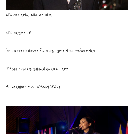
আমি এসেছিলাম, আমি চলে যাচ্ছি
আমি মহাপুরুষ নই
মিয়ানমারের প্রযোজকের চীনের নতুন যুগের শাসন-পদ্ধতির প্রশংসা
চিলিনের সদ্যসমাপ্ত তুষার-মৌসুম কেমন ছিল?
‘চীন-বাংলাদেশ শাসন অভিজ্ঞতা বিনিময়’