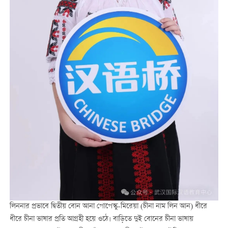
লিননার প্রভাবে দ্বিতীয় বোন আনা পোপেস্কু-মিরেয়া (চীনা নাম লিন আন) ধীরে
ধীরে চীনা ভাষার প্রতি আগ্রহী হয়ে ওঠে। বাড়িতে দুই বোনের চীনা ভাষায়