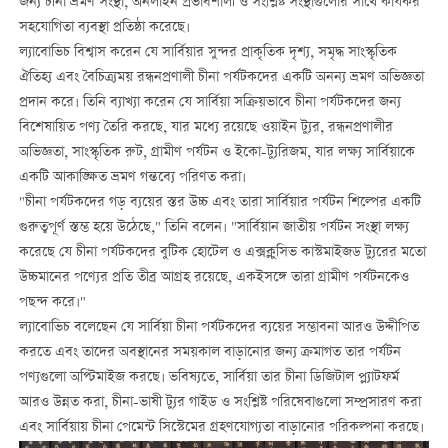
জন্য চীনা ভ্রমণ সংস্থা, অনলাইন প্রভাবশালী ও সংশ্লিষ্ট সংস্থাগুলোর সাথে কার্যকর
সহযোগিতা ব্যবস্থা প্রতিষ্ঠা করেছে।
ল্যাবোভিচ বিশ্বাস করেন যে সার্বিয়ার সুন্দর প্রাকৃতিক দৃশ্য, সমৃদ্ধ সাংস্কৃতিক
ঐতিহ্য এবং বৈচিত্র্যময় রন্ধনপ্রণালী চীনা পর্যটকদের একটি অনন্য ভ্রমণ অভিজ্ঞতা
প্রদান করে। তিনি ব্যাখ্যা করেন যে সার্বিয়া সক্রিয়ভাবে চীনা পর্যটকদের জন্য
বিশেষায়িত পণ্য তৈরি করছে, যার মধ্যে রয়েছে ওয়াইন ট্যুর, রন্ধনপ্রণালীর
অভিজ্ঞতা, সাংস্কৃতিক রুট, গ্রামীণ পর্যটন ও ইকো-ট্যুরিজম, যার লক্ষ্য সার্বিয়াকে
একটি আকাঙ্ক্ষিত ভ্রমণ গন্তব্যে পরিণত করা।
"চীনা পর্যটকদের গড় ব্যয়ের স্তর উচ্চ এবং তারা সার্বিয়ার পর্যটন শিল্পের একটি
গুরুত্বপূর্ণ স্তম্ভ হয়ে উঠেছে," তিনি বলেন। "সার্বিয়ান জাতীয় পর্যটন সংস্থা লক্ষ্য
করেছে যে চীনা পর্যটকদের বুটিক হোটেল ও এক্সক্লুসিভ কাস্টমাইজড ট্যুরের মতো
উচ্চমানের পণ্যের প্রতি তীব্র আগ্রহ রয়েছে, একইসঙ্গে তারা গ্রামীণ পর্যটনকেও
পছন্দ করে।"
ল্যাবোভিচ বলেছেন যে সার্বিয়া চীনা পর্যটকদের ব্যয়ের সম্ভাবনা আরও উদ্দীপিত
করতে এবং তাদের অবস্থানের সময়কাল বাড়ানোর জন্য ক্রমাগত তার পর্যটন
পণ্যগুলো অপ্টিমাইজ করছে। ভবিষ্যতে, সার্বিয়া তার চীনা ডিজিটাল প্ল্যাটফর্ম
আরও উন্নত করা, চীনা-ভাষী ট্যুর গাইড ও সংশ্লিষ্ট পরিষেবাগুলো সম্প্রসারণ করা
এবং সার্বিয়ায় চীনা পেমেন্ট সিস্টেমের গ্রহণযোগ্যতা বাড়ানোর পরিকল্পনা করছে।