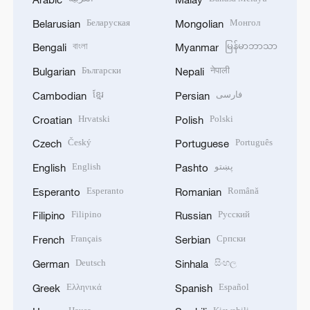
Беларуская
Монгол
Belarusian
Mongolian
বাংলা
မြန်မာဘာသာ
Bengali
Myanmar
Български
नेपाली
Bulgarian
Nepali
ខ្មែរ
فارسی
Cambodian
Persian
Hrvatski
Polski
Croatian
Polish
Český
Português
Czech
Portuguese
English
پښتو
English
Pashto
Esperanto
Română
Esperanto
Romanian
Filipino
Русский
Filipino
Russian
Français
Српски
French
Serbian
Deutsch
සිංහල
German
Sinhala
Ελληνικά
Español
Greek
Spanish