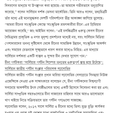
বিবরণের মাধ্যমে যা উপস্থাপন করা হয়েছে—তা আমাকে গভীরভাবে অনুপ্রাণিত
করেছে,” বলেন সার্বিয়ান দর্শক ভেসনা মার্কোভিচ। তিনি আরও বলেন, তথ্যচিত্রটি
তাঁর মধ্যে এই মনোমুগ্ধকর দেশটি পরিদর্শনের তীব্র আকাঙ্ক্ষা জাগিয়ে তুলেছে।
"আমরা চীনের সাংস্কৃতিক কেন্দ্রে 'সাংস্কৃতিক ভ্রমণকারীরা চীনে'-এর প্রিমিয়ার
আয়োজন করেছি," জাং আইমিন বলেন। "এই চলচ্চিত্রটির গুরুত্ব কেবল চীনের
বৈচিত্র্যময় প্রাকৃতিক ও নগর ভূদৃশ্য প্রদর্শনের মধ্যেই নয়, বরং সার্বিয়ান মিডিয়া
পেশাদারদের অনন্য দৃষ্টিকোণ থেকে চীনের সামাজিক উন্নয়ন, সাংস্কৃতিক আকর্ষণ
এবং সময়ের চেতনাকে সূক্ষ্মভাবে ধারণ করার মধ্যেও নিহিত। এর মাধ্যমে
সার্বিয়ান দর্শকরা একটি বাস্তব ও সুন্দর চীন দেখার সুযোগ পান।"
চীনা পর্যটকরা "সার্বিয়ার পর্যটন শিল্পের অন্যতম গুরুত্বপূর্ণ স্তম্ভ হয়ে উঠেছে":
সার্বিয়ান জাতীয় পর্যটন সংস্থার পরিচালক ল্যাবোভিচ
সার্বিয়ান জাতীয় পর্যটন সংস্থার প্রধান মারিয়া ল্যাবোভিচ বেলগ্রেডে সিনহুয়া নিউজ
এজেন্সিকে দেওয়া এক সাক্ষাৎকারে বলেছেন যে, চীনা পর্যটকদের বিশ্বব্যাপী
সবচেয়ে আকর্ষণীয় উৎস গোষ্ঠীগুলোর মধ্যে একটি হিসেবে বিবেচনা করা হয় এবং
সার্বিয়া সাম্প্রতিক বছরগুলোতে চীনা বাজারের চাহিদার সাথে আরও ভালোভাবে
খাপ খাইয়ে নিতে সক্রিয়ভাবে তার পর্যটন পণ্যগুলো সাজাচ্ছে।
ল্যাবোভিচ বলেন, ২০১৭ সালে সার্বিয়া ও চীনের মধ্যে ভিসা-মুক্ত চুক্তি কার্যকর