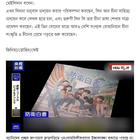
মেইলিদান বলেন।
এখন লিননা অনুবাদ অধ্যয়ন করার পরিকল্পনা করছেন, লিন আন চীনা সাহিত্য
অধ্যয়ন করে লেখক হতে চান, এবং তরুণী লিন লি তার চীনা ভাষা শেখার যাত্রা
অন্বেষণ করছেন। এই তিন বোনের মতো আরও বেশি সংখ্যক রোমানিয়ান চীনা
সংস্কৃতি ও চীনের প্রেমে পড়তে শুরু করেছেন।
জিনিয়া/তৌহিদ/ফেই
অ্যানিমের প্রচ্ছদ জাপানের দ্রুতগতিতে পুনঃসামরিকীকরণের উচ্চাকাঙ্ক্ষা লুকাতে পারছে না: