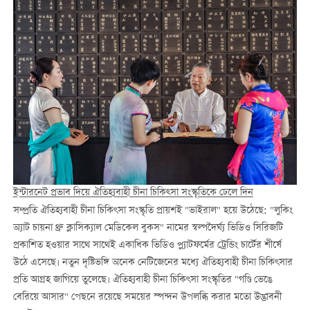
ইন্টারনেট প্রভাব দিয়ে ঐতিহ্যবাহী চীনা চিকিত্সা সংস্কৃতিকে ঢেলে দিন
সম্প্রতি ঐতিহ্যবাহী চীনা চিকিৎসা সংস্কৃতি প্রায়শই "ভাইরাল" হয়ে উঠেছে: "লুকিং
অ্যাট চায়না থ্রু ক্লাসিক্যাল মেডিকেল বুকস" নামের স্বল্পদৈর্ঘ্য ভিডিও সিরিজটি
প্রকাশিত হওয়ার সাথে সাথেই একাধিক ভিডিও প্ল্যাটফর্মের ট্রেন্ডিং চার্টের শীর্ষে
উঠে এসেছে। নতুন দৃষ্টিভঙ্গি অনেক নেটিজেনের মধ্যে ঐতিহ্যবাহী চীনা চিকিৎসার
প্রতি আগ্রহ জাগিয়ে তুলেছে। ঐতিহ্যবাহী চীনা চিকিৎসা সংস্কৃতির "গণ্ডি ভেঙে
বেরিয়ে আসার" পেছনে রয়েছে সময়ের স্পন্দন উপলব্ধি করার মতো উদ্ভাবনী