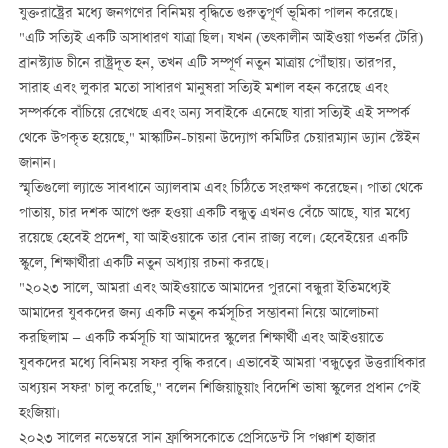
যুক্তরাষ্ট্রের মধ্যে জনগণের বিনিময় বৃদ্ধিতে গুরুত্বপূর্ণ ভূমিকা পালন করেছে।
"এটি সত্যিই একটি অসাধারণ যাত্রা ছিল। যখন (তত্কালীন আইওয়া গভর্নর টেরি)
ব্রানস্ট্যাড চীনে রাষ্ট্রদূত হন, তখন এটি সম্পূর্ণ নতুন মাত্রায় পৌঁছায়। তারপর,
সারাহ এবং লুকার মতো সাধারণ মানুষরা সত্যিই মশাল বহন করেছে এবং
সম্পর্ককে বাঁচিয়ে রেখেছে এবং অন্য সবাইকে এনেছে যারা সত্যিই এই সম্পর্ক
থেকে উপকৃত হয়েছে," মাস্কাটিন-চায়না উদ্যোগ কমিটির চেয়ারম্যান ড্যান স্টেইন
জানান।
স্মৃতিগুলো ল্যান্ডে সাবধানে অ্যালবাম এবং চিঠিতে সংরক্ষণ করেছেন। পাতা থেকে
পাতায়, চার দশক আগে শুরু হওয়া একটি বন্ধুত্ব এখনও বেঁচে আছে, যার মধ্যে
রয়েছে হেবেই প্রদেশ, যা আইওয়াকে তার বোন রাজ্য বলে। হেবেইয়ের একটি
স্কুলে, শিক্ষার্থীরা একটি নতুন অধ্যায় রচনা করছে।
"২০২৩ সালে, আমরা এবং আইওয়াতে আমাদের পুরনো বন্ধুরা ইতিমধ্যেই
আমাদের যুবকদের জন্য একটি নতুন কর্মসূচির সম্ভাবনা নিয়ে আলোচনা
করছিলাম — একটি কর্মসূচি যা আমাদের স্কুলের শিক্ষার্থী এবং আইওয়াতে
যুবকদের মধ্যে বিনিময় সফর বৃদ্ধি করবে। এভাবেই আমরা 'বন্ধুত্বের উত্তরাধিকার
অধ্যয়ন সফর' চালু করেছি," বলেন শিজিয়াচুয়াং বিদেশি ভাষা স্কুলের প্রধান পেই
হংজিয়া।
২০২৩ সালের নভেম্বরে সান ফ্রান্সিসকোতে প্রেসিডেন্ট সি পঞ্চাশ হাজার