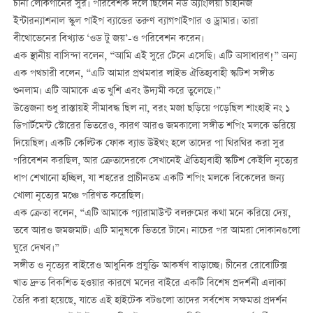
চীনা লোকগানের সুর। পরিবেশক দলে ছিলেন নর্ড অ্যাংলিয়া চাইনিজ
ইন্টারন্যাশনাল স্কুল পাইপ ব্যান্ডের তরুণ ব্যাগপাইপার ও ড্রামার। তারা
বীথোভেনের বিখ্যাত ‘ওড টু জয়’-ও পরিবেশন করেন।
এক স্থানীয় বাসিন্দা বলেন, “আমি এই সুরে টেনে এসেছি। এটি অসাধারণ!” অন্য
এক পথচারী বলেন, “এটি আমার প্রথমবার লাইভ ঐতিহ্যবাহী স্কটিশ সঙ্গীত
শুনলাম। এটি আমাকে এত খুশি এবং উদ্যমী করে তুলেছে।”
উত্তেজনা শুধু রাস্তায়ই সীমাবদ্ধ ছিল না, বরং মজা ছড়িয়ে পড়েছিল শাংহাই নং ১
ডিপার্টমেন্ট স্টোরের ভিতরেও, কারণ আরও জমকালো সঙ্গীত শপিং মলকে ভরিয়ে
দিয়েছিল। একটি কেল্টিক ফোক ব্যান্ড উইথং হলে তাদের পা থিরথির করা সুর
পরিবেশন করছিল, আর ক্রেতাদেরকে সেখানেই ঐতিহ্যবাহী স্কটিশ কেইলি নৃত্যের
ধাপ শেখানো হচ্ছিল, যা শহরের প্রাচীনতম একটি শপিং মলকে বিকেলের জন্য
খোলা নৃত্যের মঞ্চে পরিণত করেছিল।
এক ক্রেতা বলেন, “এটি আমাকে প্যারামাউন্ট বলরুমের কথা মনে করিয়ে দেয়,
তবে আরও জমজমাট। এটি মানুষকে ভিতরে টানে। নাচের পর আমরা দোকানগুলো
ঘুরে দেখব।”
সঙ্গীত ও নৃত্যের বাইরেও আধুনিক প্রযুক্তি আকর্ষণ বাড়াচ্ছে। চীনের রোবোটিক্স
খাত দ্রুত বিকশিত হওয়ার কারণে মলের বাইরে একটি বিশেষ প্রদর্শনী এলাকা
তৈরি করা হয়েছে, যাতে এই হাইটেক বটগুলো তাদের সর্বশেষ সক্ষমতা প্রদর্শন