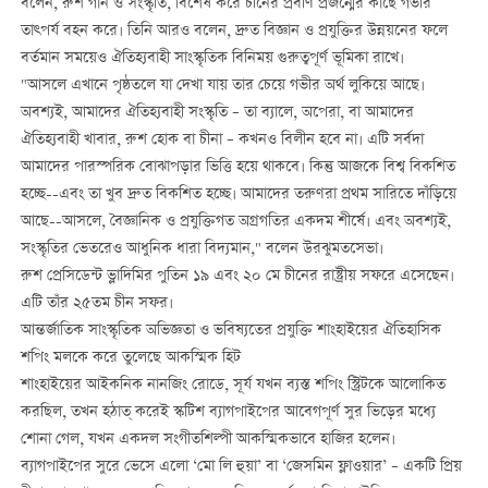
বলেন, রুশ গান ও সংস্কৃতি, বিশেষ করে চীনের প্রবীণ প্রজন্মের কাছে গভীর
তাত্পর্য বহন করে। তিনি আরও বলেন, দ্রুত বিজ্ঞান ও প্রযুক্তির উন্নয়নের ফলে
বর্তমান সময়েও ঐতিহ্যবাহী সাংস্কৃতিক বিনিময় গুরুত্বপূর্ণ ভূমিকা রাখে।
"আসলে এখানে পৃষ্ঠতলে যা দেখা যায় তার চেয়ে গভীর অর্থ লুকিয়ে আছে।
অবশ্যই, আমাদের ঐতিহ্যবাহী সংস্কৃতি – তা ব্যালে, অপেরা, বা আমাদের
ঐতিহ্যবাহী খাবার, রুশ হোক বা চীনা – কখনও বিলীন হবে না। এটি সর্বদা
আমাদের পারস্পরিক বোঝাপড়ার ভিত্তি হয়ে থাকবে। কিন্তু আজকে বিশ্ব বিকশিত
হচ্ছে--এবং তা খুব দ্রুত বিকশিত হচ্ছে। আমাদের তরুণরা প্রথম সারিতে দাঁড়িয়ে
আছে--আসলে, বৈজ্ঞানিক ও প্রযুক্তিগত অগ্রগতির একদম শীর্ষে। এবং অবশ্যই,
সংস্কৃতির ভেতরেও আধুনিক ধারা বিদ্যমান," বলেন উরঝুমতসেভা।
রুশ প্রেসিডেন্ট ভ্লাদিমির পুতিন ১৯ এবং ২০ মে চীনের রাষ্ট্রীয় সফরে এসেছেন।
এটি তাঁর ২৫তম চীন সফর।
আন্তর্জাতিক সাংস্কৃতিক অভিজ্ঞতা ও ভবিষ্যতের প্রযুক্তি শাংহাইয়ের ঐতিহাসিক
শপিং মলকে করে তুলেছে আকস্মিক হিট
শাংহাইয়ের আইকনিক নানজিং রোডে, সূর্য যখন ব্যস্ত শপিং স্ট্রিটকে আলোকিত
করছিল, তখন হঠাত্ করেই স্কটিশ ব্যাগপাইপের আবেগপূর্ণ সুর ভিড়ের মধ্যে
শোনা গেল, যখন একদল সংগীতশিল্পী আকস্মিকভাবে হাজির হলেন।
ব্যাগপাইপের সুরে ভেসে এলো ‘মো লি হুয়া’ বা ‘জেসমিন ফ্লাওয়ার’ – একটি প্রিয়