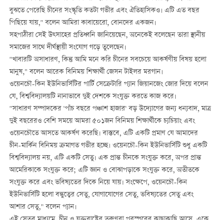
বুঝতে পেরেছি চীনের সংস্কৃতি কতটা গভীর এবং ঐতিহাসিকও। এটি এত বছর
পিছিয়ে যায়," বলেন আমিরা কাবায়েরো, বোনদের একজন।
সহপাঠীরা সেই উত্সাহের প্রতিধ্বনি জানিয়েছেন, অনেকেই বলেছেন তারা স্থানীয়
সমাজের সাথে দীর্ঘস্থায়ী সংযোগ গড়ে তুলেছেন।
"খাবারটি অসাধারণ, কিন্তু আমি মনে করি চীনের সবচেয়ে আকর্ষণীয় বিষয় হলো
মানুষ," বলেন আরেক বিনিময় শিক্ষার্থী জেসন টাইলর মরগান।
ওয়েনচৌ-কিন ইউনিভার্সিটির পার্টি সেক্রেটারি প্যান জিয়ানজেং জোর দিয়ে বলেন
যে, বিশ্ববিদ্যালয়টি নানাভাবে দুই দেশকে সংযুক্ত করতে কাজ করে।
"সাধারণ সম্পাদকের 'পাঁচ বছরে পঞ্চাশ হাজার' বড় উদ্যোগের জন্য ধন্যবাদ, মাত্র
দুই বছরেরও বেশি সময়ে আমরা ৫০১জন বিনিময় শিক্ষার্থীকে চ্যচিয়াং এবং
ওয়েনচৌতে আসতে আকর্ষণ করেছি। বাস্তবে, এটি একটি প্রমাণ যে আমাদের
চীন-মার্কিন বিনিময় ক্রমাগত গভীর হচ্ছে। ওয়েনচৌ-কিন ইউনিভার্সিটি শুধু একটি
বিশ্ববিদ্যালয় নয়, এটি একটি সেতু। এক প্রান্ত চীনকে সংযুক্ত করে, অপর প্রান্ত
আমেরিকাকে সংযুক্ত করে; এটি জ্ঞান ও বোঝাপড়াকে সংযুক্ত করে, অতীতকে
সংযুক্ত করে এবং ভবিষ্যতের দিকে নিয়ে যায়। সংক্ষেপে, ওয়েনচৌ-কিন
ইউনিভার্সিটি হলো বন্ধুত্বের সেতু, যোগাযোগের সেতু, ভবিষ্যতের সেতু এবং
আশার সেতু," বলেন প্যান।
এই সেতুর মাধ্যমে, চীন ও যুক্তরাষ্ট্রের তরুণরা পরস্পরের কাছাকাছি আসে, একে