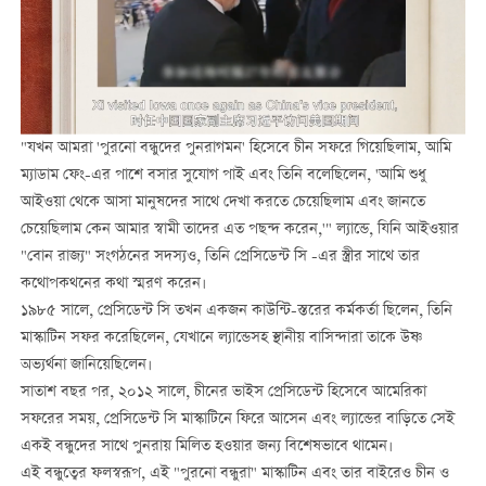
"যখন আমরা 'পুরনো বন্ধুদের পুনরাগমন' হিসেবে চীন সফরে গিয়েছিলাম, আমি
ম্যাডাম ফেং-এর পাশে বসার সুযোগ পাই এবং তিনি বলেছিলেন, 'আমি শুধু
আইওয়া থেকে আসা মানুষদের সাথে দেখা করতে চেয়েছিলাম এবং জানতে
চেয়েছিলাম কেন আমার স্বামী তাদের এত পছন্দ করেন,'" ল্যান্ডে, যিনি আইওয়ার
"বোন রাজ্য" সংগঠনের সদস্যও, তিনি প্রেসিডেন্ট সি -এর স্ত্রীর সাথে তার
কথোপকথনের কথা স্মরণ করেন।
১৯৮৫ সালে, প্রেসিডেন্ট সি তখন একজন কাউন্টি-স্তরের কর্মকর্তা ছিলেন, তিনি
মাস্কাটিন সফর করেছিলেন, যেখানে ল্যান্ডেসহ স্থানীয় বাসিন্দারা তাকে উষ্ণ
অভ্যর্থনা জানিয়েছিলেন।
সাতাশ বছর পর, ২০১২ সালে, চীনের ভাইস প্রেসিডেন্ট হিসেবে আমেরিকা
সফরের সময়, প্রেসিডেন্ট সি মাস্কাটিনে ফিরে আসেন এবং ল্যান্ডের বাড়িতে সেই
একই বন্ধুদের সাথে পুনরায় মিলিত হওয়ার জন্য বিশেষভাবে থামেন।
এই বন্ধুত্বের ফলস্বরূপ, এই "পুরনো বন্ধুরা" মাস্কাটিন এবং তার বাইরেও চীন ও