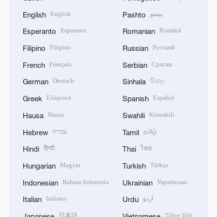
English
پښتو
English
Pashto
Esperanto
Română
Esperanto
Romanian
Filipino
Русский
Filipino
Russian
Français
Српски
French
Serbian
Deutsch
සිංහල
German
Sinhala
Ελληνικά
Español
Greek
Spanish
Hausa
Kiswahili
Hausa
Swahili
עברית
தமிழ்
Hebrew
Tamil
हिन्दी
ไทย
Hindi
Thai
Magyar
Türkçe
Hungarian
Turkish
Bahasa Indonesia
Українська
Indonesian
Ukrainian
Italiano
اردو
Italian
Urdu
日本語
Tiếng Việt
Japanese
Vietnamese