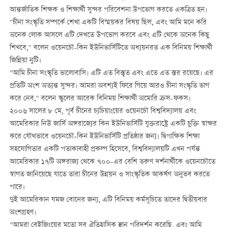
আন্তর্জাতিক শিক্ষক ও শিক্ষার্থী সুন্দর পরিবেশনা উপভোগ করতে একত্রিত হন।
"চীনা সংস্কৃতি সম্পর্কে শেখা একটি বিস্ময়কর বিষয় ছিল, এবং আমি মনে করি
অনেক লোক আসলে এটি দেখতে উপভোগ করবে এবং এটি থেকে অনেক কিছু
শিখবে," বলেন ওয়েনচৌ-কিন ইউনিভার্সিটিতে অধ্যয়নরত এক বিনিময় শিক্ষার্থী
জিন্নিয়া নুটি।
"আমি চীনা সংস্কৃতি ভালোবাসি। এটি এত বিস্তৃত এবং এতে এত স্তর রয়েছে। এর
প্রতিটি অংশ অত্যন্ত সুন্দর। আমরা অবশ্যই ফিরে গিয়ে আরও চীনা সংস্কৃতি ভাগ
করে নেব," বলেন স্কুলের আরেক বিনিময় শিক্ষার্থী অমোরি ক্রস-ফকস।
২০০৬ সালের ৮ মে, পূর্ব চীনের চ্যচিয়াংয়ের ওয়েনচৌ বিশ্ববিদ্যালয় এবং
আমেরিকার নিউ জার্সি অঙ্গরাজ্যের কিন ইউনিভার্সিটি যুক্তরাষ্ট্রে একটি চুক্তি স্বাক্ষর
করে যৌথভাবে ওয়েনচৌ-কিন ইউনিভার্সিটি প্রতিষ্ঠার জন্য। দ্বিপাক্ষিক শিক্ষা
সহযোগিতার একটি পতাকাবাহী প্রকল্প হিসেবে, বিশ্ববিদ্যালয়টি এখন পর্যন্ত
আমেরিকার ১৭টি অঙ্গরাজ্য থেকে ৭০০-এর বেশি তরুণ দর্শনার্থীকে ওয়েনচৌতে
স্বাগত জানিয়েছে যাতে তারা চীনের উন্নয়ন ও সাংস্কৃতিক আকর্ষণ অনুভব করতে
পারে।
দুই আমেরিকান যমজ বোনের জন্য, এটি বিনিময় কর্মসূচিতে তাদের দ্বিতীয়বার
অংশগ্রহণ।
"আমরা বেইজিংয়ের মতো সব ঐতিহাসিক স্থান পরিদর্শন করেছি, এবং আমি