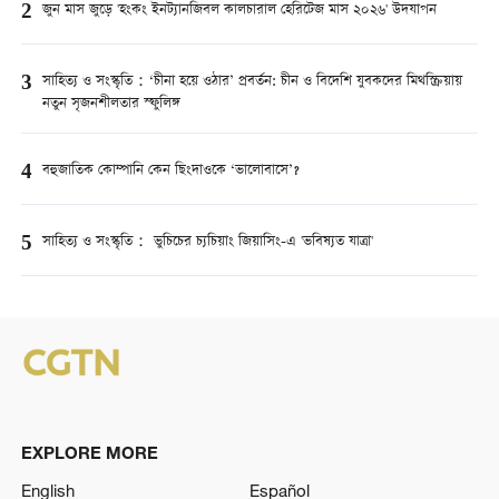
2
জুন মাস জুড়ে 'হংকং ইনট্যানজিবল কালচারাল হেরিটেজ মাস ২০২৬' উদযাপন
3
সাহিত্য ও সংস্কৃতি：‘চীনা হয়ে ওঠার’ প্রবর্তন: চীন ও বিদেশি যুবকদের মিথস্ক্রিয়ায়
নতুন সৃজনশীলতার স্ফুলিঙ্গ
4
বহুজাতিক কোম্পানি কেন ছিংদাওকে ‘ভালোবাসে’?
5
সাহিত্য ও সংস্কৃতি： ভুচিচের চ্যচিয়াং জিয়াসিং-এ 'ভবিষ্যত যাত্রা'
EXPLORE MORE
English
Español