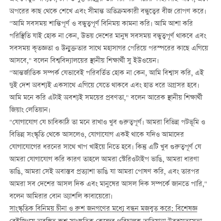
অপরের কাছ থেকে শেখে এবং সীমান্ত অতিক্রমকারী বন্ধুত্বের বীজ রোপণ করে।
"আমি সবসময় শান্তিপূর্ণ ও বন্ধুত্বপূর্ণ বিনিময় কামনা করি। আমি আশা করি
পরিস্থিতি যাই হোক না কেন, উভয় দেশের মানুষ সবসময় বন্ধুত্বপূর্ণ থাকবে এবং
সবসময় কৃতজ্ঞতা ও উন্মুক্ততার সাথে মহাসাগর পেরিয়ে পরস্পরের কাছে এগিয়ে
আসবে," বলেন বিশ্ববিদ্যালয়ের স্থানীয় শিক্ষার্থী সু ইউওয়েন।
"আন্তর্জাতিক সম্পর্ক যেভাবেই পরিবর্তিত হোক না কেন, আমি বিশ্বাস করি, এই
দুই দেশ অবশ্যই একসাথে এগিয়ে যেতে থাকবে এবং হাত ধরে অগ্রসর হবে।
আমি মনে করি এটাই অবশ্যই সময়ের প্রবণতা," বলেন আরেক স্থানীয় শিক্ষার্থী
জিয়াং লেতিয়ান।
"যোগাযোগ যে চাবিকাঠি তা মনে রাখাও খুব গুরুত্বপূর্ণ। আমরা বিভিন্ন পটভূমি ও
বিভিন্ন সংস্কৃতি থেকে আসলেও, যোগাযোগ একই থাকে যদিও আমাদের
যোগাযোগের ধরনের সাথে খাপ খাইয়ে নিতে হবে। কিন্তু এটি খুব গুরুত্বপূর্ণ যে
আমরা যোগাযোগ করি কারণ তাহলে আমরা স্টেরিওটাইপ ভাঙি, আমরা ধারণা
ভাঙি, আমরা সেই অবাস্তব প্রত্যাশা ভাঙি যা আমরা পোষণ করি, এবং তারপর
আমরা সব দেশের আসল দিক এবং মানুষের আসল দিক সম্পর্কে জানতে পারি,"
বলেন আমিরার বোন অ্যাশলি কাবায়েরো।
সাংস্কৃতিক
বিনিময়
চীনা
ও
রুশ
জনগণের
মধ্যে
বন্ধন
মজবুত
করে
:
বিশেষজ্ঞ