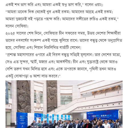
একই শখ ভাগ করি এবং আমরা একই স্বপ্ন ভাগ করি," বলেন ওয়াং।
"আমরা অনেক দিক থেকেই খুব একই রকম। আমাদের আগ্রহ একই রকম।
আমরা দুজনেই বই পড়তে পছন্দ করি। আমাদের সঙ্গীতের রুচিও একই রকম,"
বলেন সোফিয়া।
২০২৫ সালের শেষ দিনে, সোফিয়ার চীন সফরের সময়, উভয় দেশের শিক্ষার্থীরা
তাদের নববর্ষের সংকল্প একই গাছে ঝুলিয়ে রাখে। তাদের বন্ধুত্ব থেকে অনুপ্রাণিত
হয়ে, সোফিয়া এবং শিয়ান নিম্নলিখিত বার্তাটি লেখেন:
"প্রশান্ত মহাসাগরের ওপারে এই বিরল বন্ধুত্ব সত্যিই মূল্যবান। তার দেশের মতো,
সেও এত সুন্দর, স্মার্ট, মজার এবং আকর্ষণীয়। চীন এবং যুক্তরাষ্ট্র থেকে আরও
বেশি তরুণ যখন মিলিত হবে এবং একে অপরকে জানবে, পৃথিবী তখন আরও
একটু বোঝাপড়া ও আশা লাভ করবে।"