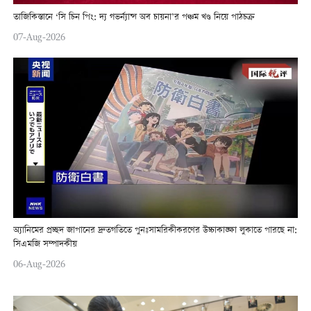
তাজিকিস্তানে ‘সি চিন পিং: দ্য গভর্ন্যান্স অব চায়না’র পঞ্চম খণ্ড নিয়ে পাঠচক্র
07-Aug-2026
অ্যানিমের প্রচ্ছদ জাপানের দ্রুতগতিতে পুনঃসামরিকীকরণের উচ্চাকাঙ্ক্ষা লুকাতে পারছে না:
সিএমজি সম্পাদকীয়
06-Aug-2026