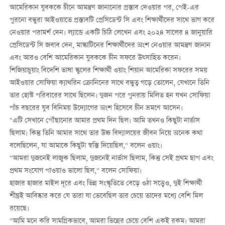
আমেরিকান যুবককে চীনে আমন্ত্রণ জানানোর প্রস্তাব দেওয়ার পর, পেই-এর
পুরনো বন্ধুরা আইওয়াতে প্রস্তাবটি প্রেসিডেন্ট সি এবং শিক্ষার্থীদের সাথে ভাগ করে
নেওয়ার পরামর্শ দেন। ল্যান্ডে একটি চিঠি লেখেন এবং ২০২৪ সালের ৪ জানুয়ারি
প্রেসিডেন্ট সি জবাব দেন, মাস্কাটিনের শিক্ষার্থীদের অংশ নেওয়ার আমন্ত্রণ জানান
এবং আরও বেশি আমেরিকান যুবককে চীন সফরে উত্সাহিত করেন।
শিজিয়াচুয়াং বিদেশি ভাষা স্কুলের শিক্ষার্থী ওয়াং শিয়ান আমেরিকা সফরের সময়
আইওয়ার সোফিয়া ক্যাথরিন ক্রোনিনের সাথে বন্ধুত্ব গড়ে তোলেন, যেখানে তিনি
তার হোস্ট পরিবারের সাথে ছিলেন। দুজন পরে পুনরায় মিলিত হন যখন সোফিয়া
পাঁচ বছরের যুব বিনিময় উদ্যোগের অংশ হিসেবে চীন ভ্রমণে আসেন।
"এটি সেখানে পৌঁছানোর আমার প্রথম দিন ছিল। আমি তখনও কিছুটা নার্ভাস
ছিলাম। কিন্তু তিনি আমার সাথে তার উচ্চ বিদ্যালয়ের জীবন নিয়ে অনেক কথা
বলেছিলেন, যা আমাকে কিছুটা স্বস্তি দিয়েছিল," বলেন ওয়াং।
"আমরা দুজনেই লাজুক ছিলাম, দুজনেই নার্ভাস ছিলাম, কিন্তু সেই প্রথম ছাপ এবং
প্রথম সংযোগ পাওয়াও ভালো ছিল," বলেন সোফিয়া।
হাজার হাজার মাইল দূরে এবং ভিন্ন সংস্কৃতিতে বেড়ে ওঠা সত্ত্বেও, দুই শিক্ষার্থী
শীঘ্রই আবিষ্কার করে যে তারা যা ভেবেছিল তার চেয়ে তাদের মধ্যে বেশি মিল
রয়েছে।
"আমি মনে করি সামগ্রিকভাবে, আমরা ভিন্নের চেয়ে বেশি একই রকম। আমরা