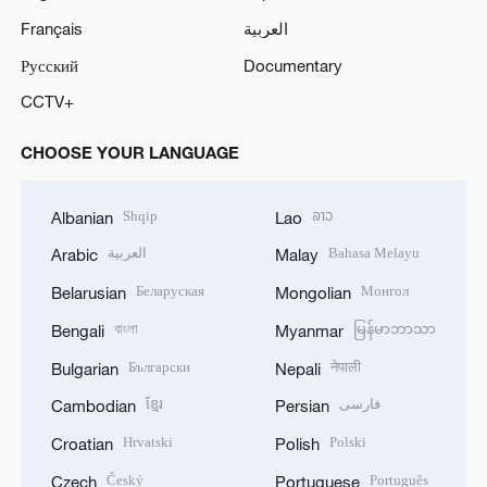
Français
العربية
Русский
Documentary
CCTV+
CHOOSE YOUR LANGUAGE
Shqip
ລາວ
Albanian
Lao
العربية
Bahasa Melayu
Arabic
Malay
Беларуская
Монгол
Belarusian
Mongolian
বাংলা
မြန်မာဘာသာ
Bengali
Myanmar
Български
नेपाली
Bulgarian
Nepali
ខ្មែរ
فارسی
Cambodian
Persian
Hrvatski
Polski
Croatian
Polish
Český
Português
Czech
Portuguese