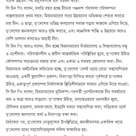
সঠিক উন্নয়ন-পথ অনুসরণকে চীন সমর্থন করে।
সি চিন পিং বলেন, চলতি বছর হচ্ছে চীনের পঞ্চদশ পাঁচসালা পরিকল্পনা
বাস্তবায়নের প্রথম বছর। মিয়ানমারের সাথে উন্নয়নের অভিজ্ঞতা শেয়ার করতে
চায় চীন। এ ছাড়া, দু’দেশের অভিন্ন কল্যাণের সমাজ গড়ার কাজকে এগিয়ে নিতে,
দু’দেশের জনকল্যাণ আরও বৃদ্ধি করতে, এবং আঞ্চলিক শান্তি ও উন্নয়নে আরও
বেশি অবদান রাখতেও আগ্রহী চীন।
সি চিন পিং আরও বলেন, চীন হচ্ছে মিয়ানমারের নির্ভরযোগ্য ও বিশ্বাসযোগ্য বন্ধু
ও অংশীদার। পরিবর্তনশীল ও জটিল আন্তর্জাতিক পরিস্থিতির মুখে, দু’পক্ষের উচিত
কৌশলগত সচেতনতা বজায় রাখা এবং একতা ও সমন্বয় জোরদার করা। চীন-
মিয়ানমার অর্থনৈতিক করিডোর হচ্ছে, দু’দেশের ‘বেল্ট অ্যান্ড রোড’ সহযোগিতার
আওতায়, একটি ফ্ল্যাগশিপ প্রকল্প। নিরাপত্তা নিশ্চিত করার পূর্বশর্তে দু’পক্ষের
উচিত, গুরুত্বপূর্ণ প্রকল্পের নির্মাণকাজ স্থিতিশীলভাবে সামনে এগিয়ে নিয়ে যাওয়া।
সি চিন পিং বলেন, মিয়ানমারের ভূমিকম্প-পরবর্তী পুনর্গঠনকাজে চীন সমর্থনের
মান ও মাত্রা আরও বাড়াবে। দু’পক্ষের উচিত, অব্যাহতভাবে অনলাইন জুয়া,
টেলিকম প্রতারণা, মাদকপাচার, ইত্যাদি দমনে সহযোগিতা করা; সত্যিকার অর্থে
দু’দেশের জনগণের স্বার্থ ও নিরাপত্তা রক্ষা করা।
বৈঠকের পর, দু’দেশের নেতৃবৃন্দের উপস্থিতিতে, জনজীবনসহ একাধিক খাতে
দু’দেশের মধ্যে সহযোগিতামূলক দলিল স্বাক্ষারিত হয়।