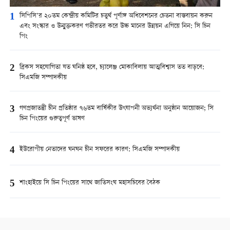
1
সিপিসি’র ২০তম কেন্দ্রীয় কমিটির চতুর্থ পূর্ণাঙ্গ অধিবেশনের চেতনা বাস্তবায়ন করুন
এবং সংস্কার ও উন্মুক্তকরণ গভীরতর করে উচ্চ মানের উন্নয়ন এগিয়ে নিন: সি চিন
পিং
2
ব্রিকস সহযোগিতা যত ঘনিষ্ঠ হবে, চ্যালেঞ্জ মোকাবিলায় আত্মবিশ্বাস তত বাড়বে:
সিএমজি সম্পাদকীয়
3
গণপ্রজাতন্ত্রী চীন প্রতিষ্ঠার ৭৬তম বার্ষিকীর উৎযাপনী অভ্যর্থনা অনুষ্ঠান আয়োজন; সি
চিন পিংয়ের গুরুত্বপূর্ণ ভাষণ
4
ইউরোপীয় নেতাদের ঘনঘন চীন সফরের কারণ: সিএমজি সম্পাদকীয়
5
শাংহাইয়ে সি চিন পিংয়ের সাথে জাতিসংঘ মহাসচিবের বৈঠক