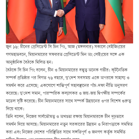
জুন ১৬: চীনের প্রেসিডেন্ট সি চিন পিং, আজ (মঙ্গলবার) সকালে বেইজিংয়ের
গণমহাভবনে, মিয়ানমারের সফররত প্রেসিডেন্ট মিন অং লেইংয়ের সঙ্গে এক
আনুষ্ঠানিক বৈঠকে মিলিত হন।
বৈঠকে সি চিন পিং বলেন, চীন ও মিয়ানমারের বন্ধুত্ব অনেক গভীর। কূটনৈতিক
সম্পর্ক প্রতিষ্ঠার পর বিগত ৭৬ বছরে, দু’দেশ সবসময় একে অপরকে সাহায্য ও
সমর্থন করে এসেছে; একযোগে শান্তিপূর্ণ সহাবস্থানের পাঁচ-দফা নীতি অনুসরণ
করেছে। দু’দেশ সমান, পারস্পরিক কল্যাণকর ও জয়-জয় দ্বিপক্ষীয় সম্পর্কের
মডেল সৃষ্টি করেছে। চীন মিয়ানমারের সাথে সম্পর্ক উন্নয়নের ওপর বিশেষ গুরুত্ব
দিয়ে থাকে।
তিনি বলেন, নিজের সার্বভৌমত্ব ও অখণ্ডতা রক্ষায় মিয়ানমারকে চীন দৃঢ়ভাবে
সমর্থন দিয়ে আসছে। মিয়ানমারের নতুন সরকারের উন্নয়ন ও নিরাপত্তাকে সমন্বিত
করা এবং নিজের দেশের পরিস্থিতির সাথে সঙ্গতিপূর্ণ ও জনগণ কর্তৃক সমর্থিত