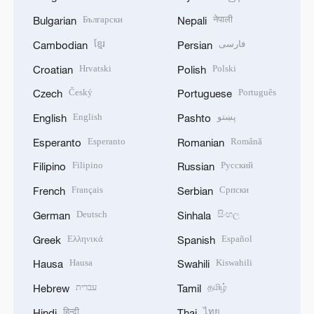
Български
नेपाली
Bulgarian
Nepali
ខ្មែរ
فارسی
Cambodian
Persian
Hrvatski
Polski
Croatian
Polish
Český
Português
Czech
Portuguese
English
پښتو
English
Pashto
Esperanto
Română
Esperanto
Romanian
Filipino
Русский
Filipino
Russian
Français
Српски
French
Serbian
Deutsch
සිංහල
German
Sinhala
Ελληνικά
Español
Greek
Spanish
Hausa
Kiswahili
Hausa
Swahili
עברית
தமிழ்
Hebrew
Tamil
हिन्दी
ไทย
Hindi
Thai