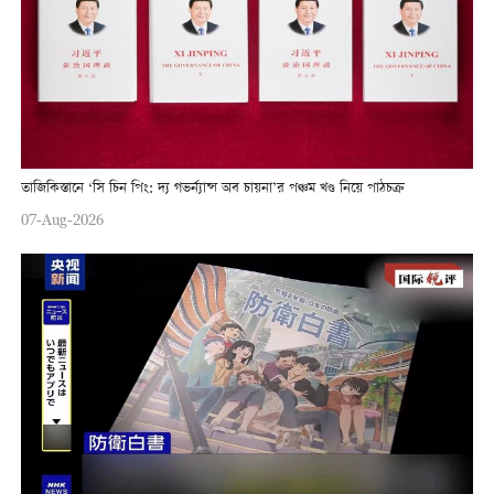
তাজিকিস্তানে ‘সি চিন পিং: দ্য গভর্ন্যান্স অব চায়না’র পঞ্চম খণ্ড নিয়ে পাঠচক্র
07-Aug-2026