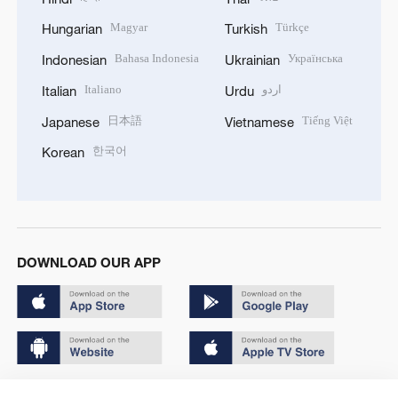
Magyar
Türkçe
Hungarian
Turkish
Bahasa Indonesia
Українська
Indonesian
Ukrainian
Italiano
اردو
Italian
Urdu
日本語
Tiếng Việt
Japanese
Vietnamese
한국어
Korean
DOWNLOAD OUR APP
Copyright © 2024 CGTN.