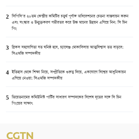
2
সিপিসি’র ২০তম কেন্দ্রীয় কমিটির চতুর্থ পূর্ণাঙ্গ অধিবেশনের চেতনা বাস্তবায়ন করুন
এবং সংস্কার ও উন্মুক্তকরণ গভীরতর করে উচ্চ মানের উন্নয়ন এগিয়ে নিন: সি চিন
পিং
3
ব্রিকস সহযোগিতা যত ঘনিষ্ঠ হবে, চ্যালেঞ্জ মোকাবিলায় আত্মবিশ্বাস তত বাড়বে:
সিএমজি সম্পাদকীয়
4
ইতিহাস থেকে শিক্ষা নিয়ে, সম্প্রীতিকে গুরুত্ব দিয়ে, একযোগে বিশ্বের আধুনিকায়ন
এগিয়ে নেওয়া: সিএমজি সম্পাদকীয়
5
ভিয়েতনামের কমিউনিস্ট পার্টির সাধারণ সম্পাদকের বিশেষ দূতের সঙ্গে সি চিন
পিংয়ের সাক্ষাৎ