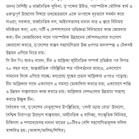
অনন্য বৈশিষ্ট্য ও রাজনৈতিক সুবিধা। দু’পক্ষের উচিত, পারস্পরিক মৌলিক স্বার্থ ও
গুরুত্বপূর্ণ উদ্বেগের বিষয়ে অব্যাহতভাবে একে অপরকে দৃঢ়ভাবে সমর্থন করে
যাওয়া; সরকার, রাজনৈতিক দল, আইনসভাসহ নানান খাত ও স্তরে বিনিময়
ঘনিষ্ঠতর করা; এবং পার্টি ও দেশশাসনের অভিজ্ঞতা বিনিময়ের কাজ জোরদার
করা। চীন মোজাম্বিকের সাথে পারস্পরিক উন্নয়নের কৌশলগুলোর সংযোগ
জোরালো করতে, দু’দেশের বাস্তব সহযোগিতার উচ্চ গুণগত মানসম্পন্ন ও টেকসই
উন্নয়ন এগিয়ে নিতে চায়।
সি চিন পিং আরও বলেন, চীন ও আফ্রিকা কূটনৈতিক সম্পর্ক প্রতিষ্ঠার পর বিগত
৭০ বছর ধরে, আন্তর্জাতিক পরিস্থিতির শত পরিবর্তনের মধ্যেও, একযোগে
সামনের দিকে এগিয়ে যাচ্ছে। মধ্যপ্রাচ্য যুদ্ধের প্রভাব আফ্রিকার ওপরও পড়েছে।
চীন আফ্রিকার সাথে একযোগে এ সমস্যা মোকাবিলা করতে চায়; একযোগে শান্তি
ও উন্নয়ন বাস্তবায়নে কাজ করতে চায়। আফ্রিকার দেশগুলোর উন্নয়নে সাহায্য
করতে ইচ্ছুক চীন।
বৈঠকের পর, দু’দেশের নেতৃবৃন্দের উপস্থিতিতে, ‘বেল্ট অ্যান্ড রোড’ উদ্যোগ,
বৈশ্বিক নিরাপত্তা উদ্যোগ বাস্তবায়ন, অর্থনৈতিক ও বাণিজ্য, সাংস্কৃতিক বিনিময়,
চিকিত্সা ও গণমাধ্যমসহ নানান খাতের ২০টিরও বেশি সহযোগিতামূলক দলিল
স্বাক্ষরিত হয়। (আকাশ/আলিম/শিশির)