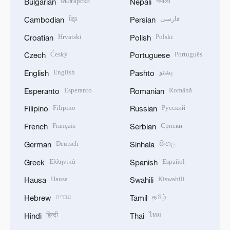
Български
नेपाली
Bulgarian
Nepali
ខ្មែរ
فارسی
Cambodian
Persian
Hrvatski
Polski
Croatian
Polish
Český
Português
Czech
Portuguese
English
پښتو
English
Pashto
Esperanto
Română
Esperanto
Romanian
Filipino
Русский
Filipino
Russian
Français
Српски
French
Serbian
Deutsch
සිංහල
German
Sinhala
Ελληνικά
Español
Greek
Spanish
Hausa
Kiswahili
Hausa
Swahili
עברית
தமிழ்
Hebrew
Tamil
हिन्दी
ไทย
Hindi
Thai