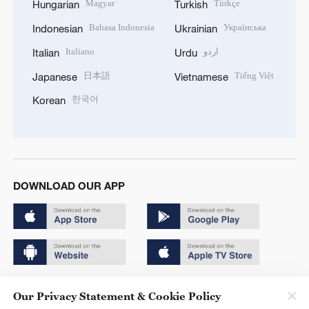
Magyar
Türkçe
Hungarian
Turkish
Bahasa Indonesia
Українська
Indonesian
Ukrainian
Italiano
اردو
Italian
Urdu
日本語
Tiếng Việt
Japanese
Vietnamese
한국어
Korean
DOWNLOAD OUR APP
Copyright © 2024 CGTN.
Our Privacy Statement & Cookie Policy