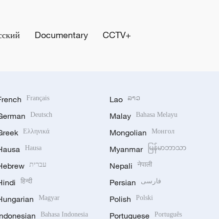
сский
Documentary
CCTV+
French
Français
Lao
ລາວ
German
Deutsch
Malay
Bahasa Melayu
Greek
Ελληνικά
Mongolian
Монгол
Hausa
Hausa
Myanmar
မြန်မာဘာသာ
Hebrew
עברית
Nepali
नेपाली
Hindi
हिन्दी
Persian
فارسی
Hungarian
Magyar
Polish
Polski
Indonesian
Bahasa Indonesia
Portuguese
Português