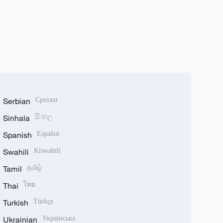
Serbian
Српски
Sinhala
සිංහල
Spanish
Español
Swahili
Kiswahili
Tamil
தமிழ்
Thai
ไทย
Turkish
Türkçe
Ukrainian
Українська