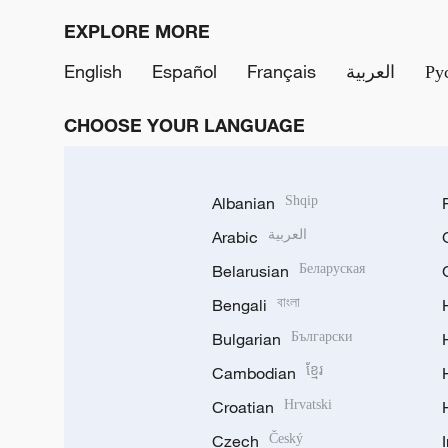
EXPLORE MORE
English
Español
Français
العربية
Ру
CHOOSE YOUR LANGUAGE
Albanian
Shqip
Arabic
العربية
Belarusian
Беларуская
Bengali
বাংলা
Bulgarian
Български
Cambodian
ខ្មែរ
Croatian
Hrvatski
Czech
Český