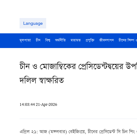
Language
মূলপাতা
চীন
বিশ্ব
অর্থনীতি
মতামত
প্রযুক্তি
জীবনযাপন
চীনের শিল্প 
চীন ও মোজাম্বিকের প্রেসিডেন্টদ্বয়ের উ
দলিল স্বাক্ষরিত
14:03:44 21-Apr-2026
এপ্রিল ২১: আজ (মঙ্গলবার) বেইজিংয়ে, চীনের প্রেসিডেন্ট সি চিন পিং ও