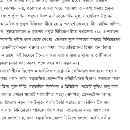
টি দেশের প্রকৃত ব্যবহৃত বিদেশি পুঁজির ৪০.৪ শতাংশ। স্কেচার্স
শুধু কারখানা নয়, গবেষণার কাজও আছে। গবেষণা ও নকশা সেবায় প্রকৃত
েশি পুঁজি ‘নিম্ন খরচের উৎপাদন’ থেকে ‘উচ্চ মূল্য সংযোজিত উদ্ভাবন’
ময়ে আমেরিকার প্রকৃত বিনিয়োগ চীনে ২৪.৫ শতাংশ বেড়েছে। চীন-মার্কিন বাণিজ্য
র্গ, সুইজারল্যান্ড ও ফ্রান্সের প্রকৃত বিনিয়োগ চীনে যথাক্রমে ১১০.৩ শতাংশ,
সরকারি পরিসংখ্যান থেকে নেওয়া, যেখানে মুক্ত বন্দরের মাধ্যমে বিনিয়োগের
েন, ‘রাজনীতিবিদদের বক্তব্য এক বিষয়, আর প্রতিষ্ঠানের হিসাব অন্য বিষয়।’
ন রাখে। এই হিসেবে চীনের বাজার তাদের বাজার মূল্যে ২.৩ ট্রিলিয়ন
িন্নকরণ)-এর খরচ কারও পক্ষে বহন করা সম্ভব নয়।
ার’ শীর্ষক ছিংদাও আন্তর্জাতিক গ্যাস্ট্রোনমি ফেস্টিভ্যাল শুরু হবে। শহর ও
ভাবনা প্রকাশ করে: বহুজাতিক কোম্পানির প্রতিনিধিদের ছিংদাও সফরকে ‘সভা
ভিসা-মুক্ত নীতি, বহুভাষিক নির্দেশনা ও ডিজিটাল পেমেন্ট সুবিধা চালু করা
ছে। আবার এখানে সাংহাই সহযোগিতা সংস্থা (এসসিও) ডেমনস্ট্রেশন জোন,
ে। ছিংদাও নতুন এক উন্মুক্ত পদ্ধতি তৈরি করছে: প্রাতিষ্ঠানিক উদ্ভাবনে
গত মানে বিনিয়োগের পরিবেশ উন্নত করা। সম্মেলনের সময় ‘বহুজাতিক
ন নিজে বলছে’ নয়, বরং ‘বহুজাতিক কোম্পানি মিলে বলছে’—অর্থাৎ তৃতীয়