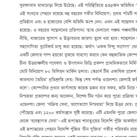
সুরক্ষাবাদ মাথাচাড়া দিয়ে উঠেছে। এই পরিস্থিতিতে ৪৩৫জন অতিথির ‘স
এই সংখ্যার পেছনে রয়েছে বহু বছরের গভীর বিনিয়োগ। প্রথম পাঁচটি সম্মে
প্রতিষ্ঠান এবং ৩ হাজারের বেশি অতিথি অংশ নেন। এখন এই সম্মেলন 
হয়েছে। এ বছরের সম্মেলনের প্রতিপাদ্য ‘হাত মেলানো পঞ্চম পঞ্চবার্ষ
নীতি, বাজারের সুযোগ ও উদ্ভাবনের জায়গা তুলে ধরা হবে। সম্মেলনে জাতি-
সহযোগিতা প্ল্যাটফর্ম চালু করা হয়েছে। অর্থাৎ ‘একক বিন্দু সংযোগ’ থে
একটি জেলার গল্প হয়তো বুঝতে সাহায্য করবে কেন বহুজাতিক কোম্পান
চীনা উত্তরাঞ্চলীয় গবেষণা ও উৎপাদন ভিত্তি প্রকল্প প্রাথমিকভাবে নির্
মোট বিনিয়োগ ৮০ মিলিয়ন মার্কিন ডলার। স্কেচার্স টিম একাধিক প্রদেশ 
কারখানা তৈরির’ প্রতিশ্রুতি দেয়। কিন্তু শেষ পর্যন্ত ওয়েনশাং জেলা
বলে’। কোম্পানির প্রধান কার্যালয়ে কয়েক ডজন বার সফর, জমি নিয়ে প
নিশ্চয়তা প্রকল্পের জন্য আবেদন, বিশেষ টিম গঠন করে পুরো প্রক্রিয়
ওয়েনশাং জেলা ‘সক্রিয় সেবা, আগেভাগে নিশ্চয়তা’ দিয়ে উত্তর দেয়। প
পৌঁছেছে এবং ১২০০ কর্মসংস্থান সৃষ্টি করেছে। এটি এমনকি পুরো জেল
থেকে ‘ব্যবস্থাগত সেবা’—এই রূপান্তর শানতুংয়ের বিদেশি পুঁজি আকর্ষ
এই রূপান্তরের পেছনে বিদেশি পুঁজির ‘চীন যুক্তির’ গভীর পরিবর্তন রয়েছে