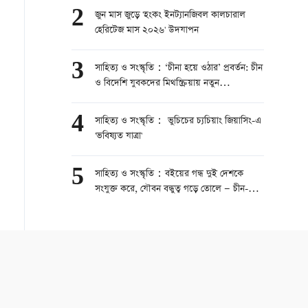
2
জুন মাস জুড়ে 'হংকং ইনট্যানজিবল কালচারাল
হেরিটেজ মাস ২০২৬' উদযাপন
3
সাহিত্য ও সংস্কৃতি：‘চীনা হয়ে ওঠার’ প্রবর্তন: চীন
ও বিদেশি যুবকদের মিথস্ক্রিয়ায় নতুন
সৃজনশীলতার স্ফুলিঙ্গ
4
সাহিত্য ও সংস্কৃতি： ভুচিচের চ্যচিয়াং জিয়াসিং-এ
'ভবিষ্যত যাত্রা'
5
সাহিত্য ও সংস্কৃতি：বইয়ের গন্ধ দুই দেশকে
সংযুক্ত করে, যৌবন বন্ধুত্ব গড়ে তোলে — চীন-
রাশিয়া সীমান্তবর্তী অঞ্চলের শিক্ষা সহযোগিতায়
সাফল্য