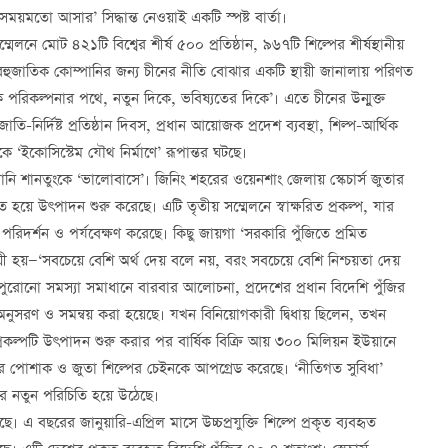
ময়মতো আসার’ সিদ্ধান্ত নেওয়াই একটি স্পষ্ট বার্তা।
লনে মোট ৪২১টি বিশ্বের শীর্ষ ৫০০ প্রতিষ্ঠান, ৯৬৭টি শিল্পের শীর্ষস্থানীয়
বহুজাতিক কোম্পানির জন্য চীনের নীতি বোঝার একটি স্থায়ী জানালায় পরিণত
িক পরিকল্পনার পথে, নতুন দিকে, ভবিষ্যতের দিকে’। এতে চীনের উন্মুক্ত
নির্দিষ্ট প্রতিষ্ঠান দিবস, প্রধান আয়োজক প্রদেশ ব্যবস্থা, শিল্প-আর্থিক
কে ‘ইকোসিস্টেম যৌথ নির্মাণে’ রূপান্তর ঘটছে।
ি শানতুংকে ‘ভালোবাসে’। জিনিং শহরের ওয়েনশাং জেলায় স্কেচার্স জুতার
মিত হয়ে উৎপাদন শুরু করেছে। এটি তৃতীয় সম্মেলনে স্বাক্ষরিত প্রকল্প, যার
পরিদর্শন ও পর্যবেক্ষণ করেছে। কিছু জায়গা ‘সরকারি পুঁজিতে প্রমিত
ই জয়ী হয়—‘সবচেয়ে বেশি অর্থ দেয় বলে নয়, বরং সবচেয়ে বেশি নিশ্চয়তা দেয়
ুরোনো সমস্যা সমাধানে বারবার আলোচনা, প্রদেশের প্রধান বিদেশি পুঁজির
া অনুসরণ ও সমন্বয় করা হয়েছে। যখন বিনিয়োগকারী দ্বিধায় ছিলেন, তখন
্রকল্পটি উৎপাদন শুরু করার পর বার্ষিক বিক্রি আয় ৩০০ মিলিয়ন ইউয়ানে
ার পোশাক ও জুতা শিল্পের চেইনকে আপগ্রেড করেছে। ‘নীতিগত সুবিধা’
ণের নতুন পরিচিতি হয়ে উঠেছে।
। এ বছরের জানুয়ারি-এপ্রিল মাসে উচ্চপ্রযুক্তি শিল্পে প্রকৃত ব্যবহৃত