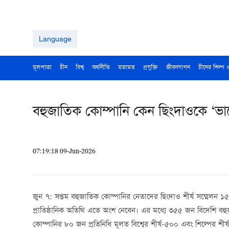
Language
মূলপাতা
চীন
বিশ্ব
অর্থনীতি
মতামত
প্রযুক্তি
জীবনযাপন
চীনের শিল্প 
বহুজাতিক কোম্পানি কেন ছিংদাওকে ‘ভ
07:19:18 09-Jun-2026
জুন ৭: সপ্তম বহুজাতিক কোম্পানির নেতাদের ছিংদাও শীর্ষ সম্মেলন ১
প্রাতিষ্ঠানিক অতিথি এতে অংশ নেবেন। এর মধ্যে ৩৫৫ জন বিদেশি বহু
কোম্পানির ৮০ জন প্রতিনিধি মূলত বিশ্বের শীর্ষ-৫০০ এবং শিল্পের শীর্ষস্থ