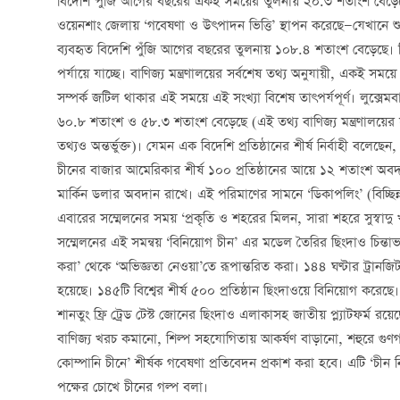
বিদেশি পুঁজি আগের বছরের একই সময়ের তুলনায় ২০.৩ শতাংশ বেড়েছে। এ
ওয়েনশাং জেলায় ‘গবেষণা ও উৎপাদন ভিত্তি’ স্থাপন করেছে—যেখানে 
ব্যবহৃত বিদেশি পুঁজি আগের বছরের তুলনায় ১০৮.৪ শতাংশ বেড়েছে। বিদ
পর্যায়ে যাচ্ছে। বাণিজ্য মন্ত্রণালয়ের সর্বশেষ তথ্য অনুযায়ী, একই স
সম্পর্ক জটিল থাকার এই সময়ে এই সংখ্যা বিশেষ তাৎপর্যপূর্ণ। লুক্সেমবা
৬০.৮ শতাংশ ও ৫৮.৩ শতাংশ বেড়েছে (এই তথ্য বাণিজ্য মন্ত্রণালয়ের 
তথ্যও অন্তর্ভুক্ত)। যেমন এক বিদেশি প্রতিষ্ঠানের শীর্ষ নির্বাহী বলেছ
চীনের বাজার আমেরিকার শীর্ষ ১০০ প্রতিষ্ঠানের আয়ে ১২ শতাংশ অবদা
মার্কিন ডলার অবদান রাখে। এই পরিমাণের সামনে ‘ডিকাপলিং’ (বিচ্ছ
এবারের সম্মেলনের সময় ‘প্রকৃতি ও শহরের মিলন, সারা শহরে সুস্বাদু খাব
সম্মেলনের এই সমন্বয় ‘বিনিয়োগ চীন’ এর মডেল তৈরির ছিংদাও চিন্তা
করা’ থেকে ‘অভিজ্ঞতা নেওয়া’তে রূপান্তরিত করা। ১৪৪ ঘণ্টার ট্রানজিট 
হয়েছে। ১৪৫টি বিশ্বের শীর্ষ ৫০০ প্রতিষ্ঠান ছিংদাওয়ে বিনিয়োগ করে
শানতুং ফ্রি ট্রেড টেস্ট জোনের ছিংদাও এলাকাসহ জাতীয় প্ল্যাটফর্ম রয়েছ
বাণিজ্য খরচ কমানো, শিল্প সহযোগিতায় আকর্ষণ বাড়ানো, শহুরে গুণ
কোম্পানি চীনে’ শীর্ষক গবেষণা প্রতিবেদন প্রকাশ করা হবে। এটি ‘চী
পক্ষের চোখে চীনের গল্প বলা।