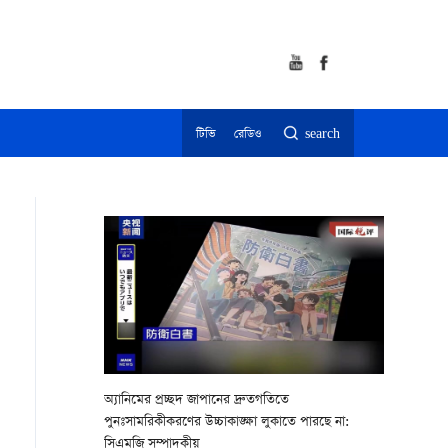
টিভি
রেডিও
search
অ্যানিমের প্রচ্ছদ জাপানের দ্রুতগতিতে
পুনঃসামরিকীকরণের উচ্চাকাঙ্ক্ষা লুকাতে পারছে না:
সিএমজি সম্পাদকীয়