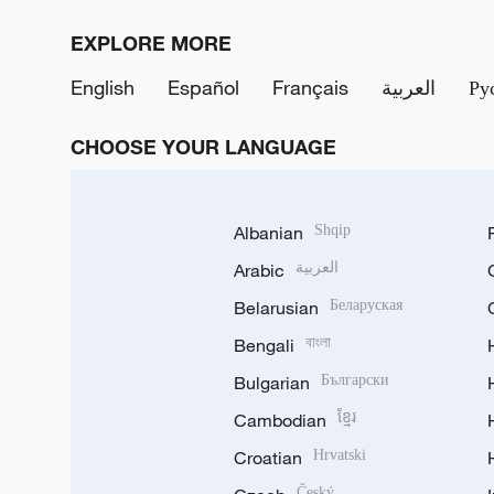
EXPLORE MORE
English
Español
Français
العربية
Ру
CHOOSE YOUR LANGUAGE
Albanian
Shqip
Arabic
العربية
Belarusian
Беларуская
Bengali
বাংলা
Bulgarian
Български
Cambodian
ខ្មែរ
Croatian
Hrvatski
Český