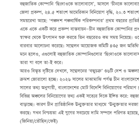
বহুজাতিক কোম্পানি ‘ছিংদাওকে ভালোবাসে’, আসলে ‘চীনকে ভালোব
জেলা প্রকল্প, ২৪.৫ শতাংশ আমেরিকান বিনিয়োগ বৃদ্ধি, ২০.৩ শতাংশ উচ্
সময়রেখা আছে: ‘পঞ্চদশ পঞ্চবার্ষিক পরিকল্পনার’ প্রথম বছরের প্রাতিষ
একে একে একটি করে প্রকল্প বাস্তবায়ন—চীন বহুজাতিক কোম্পানির প্রধান
স্বাক্ষর থেকে উৎপাদন শুরু করতে তিন বছরেরও কম সময় নিয়েছে। 
বারবার আলোচনা করেছে। সম্মেলন আয়োজক কমিটি ৪৩৫ জন অতিথির অভি
মনে হলেও, এগুলোই বহুজাতিক কোম্পানিগুলোর ‘ছিংদাওকে ভালোবাসা
তারা যা বলে তা-ই করে।
আরও বিস্তৃত দৃষ্টিতে দেখলে, সম্মেলনের ‘বন্ধুচক্র’ ৩৬টি দেশ ও অঞ
ক্রমশ জোরালো হচ্ছে। ২০২৬ সালের মাঝামাঝি পর্যন্ত চীন বাংলাদেশে
সালের তথ্য অনুযায়ী, বাংলাদেশের মোট বিদেশি বিনিয়োগের পরিমাণ 
বিভিন্ন অঞ্চলের বিনিয়োগের তথ্য একই সত্যের দিকে ইঙ্গিত করে: বহ
বাড়াচ্ছে। কারণ চীন প্রাতিষ্ঠানিক উন্মুক্ততার মাধ্যমে ‘উন্মুক্ততার 
করছে। যখন নিশ্চয়তা এই যুগের সবচেয়ে দামি সম্পদে পরিণত হয়েছে
(জিনিয়া/তৌহিদ/ফেই)