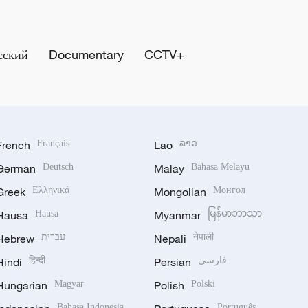
сский
Documentary
CCTV+
French
Français
Lao
ລາວ
German
Deutsch
Malay
Bahasa Melayu
Greek
Ελληνικά
Mongolian
Монгол
Hausa
Hausa
Myanmar
မြန်မာဘာသာ
Hebrew
עברית
Nepali
नेपाली
Hindi
हिन्दी
Persian
فارسی
Hungarian
Magyar
Polish
Polski
Bahasa Indonesia
Português