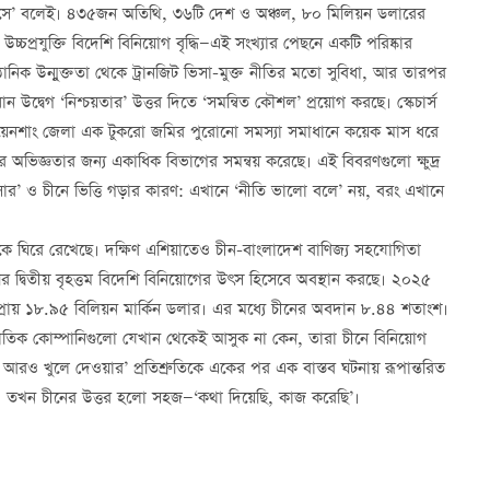
াসে’ বলেই। ৪৩৫জন অতিথি, ৩৬টি দেশ ও অঞ্চল, ৮০ মিলিয়ন ডলারের
চপ্রযুক্তি বিদেশি বিনিয়োগ বৃদ্ধি—এই সংখ্যার পেছনে একটি পরিষ্কার
্ঠানিক উন্মুক্ততা থেকে ট্রানজিট ভিসা-মুক্ত নীতির মতো সুবিধা, আর তারপর
 উদ্বেগ ‘নিশ্চয়তার’ উত্তর দিতে ‘সমন্বিত কৌশল’ প্রয়োগ করছে। স্কেচার্স
ওয়েনশাং জেলা এক টুকরো জমির পুরোনো সমস্যা সমাধানে কয়েক মাস ধরে
জ্ঞতার জন্য একাধিক বিভাগের সমন্বয় করেছে। এই বিবরণগুলো ক্ষুদ্র
র’ ও চীনে ভিত্তি গড়ার কারণ: এখানে ‘নীতি ভালো বলে’ নয়, বরং এখানে
্চলকে ঘিরে রেখেছে। দক্ষিণ এশিয়াতেও চীন-বাংলাদেশ বাণিজ্য সহযোগিতা
র দ্বিতীয় বৃহত্তম বিদেশি বিনিয়োগের উৎস হিসেবে অবস্থান করছে। ২০২৫
প্রায় ১৮.৯৫ বিলিয়ন মার্কিন ডলার। এর মধ্যে চীনের অবদান ৮.৪৪ শতাংশ।
ুজাতিক কোম্পানিগুলো যেখান থেকেই আসুক না কেন, তারা চীনে বিনিয়োগ
দরজা আরও খুলে দেওয়ার’ প্রতিশ্রুতিকে একের পর এক বাস্তব ঘটনায় রূপান্তরিত
, তখন চীনের উত্তর হলো সহজ—‘কথা দিয়েছি, কাজ করেছি’।