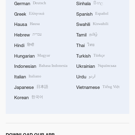
Deutsch
සිංහල
German
Sinhala
Ελληνικά
Español
Greek
Spanish
Hausa
Kiswahili
Hausa
Swahili
עברית
தமிழ்
Hebrew
Tamil
हिन्दी
ไทย
Hindi
Thai
Magyar
Türkçe
Hungarian
Turkish
Bahasa Indonesia
Українська
Indonesian
Ukrainian
Italiano
اردو
Italian
Urdu
日本語
Tiếng Việt
Japanese
Vietnamese
한국어
Korean
DOWNLOAD OUR APP