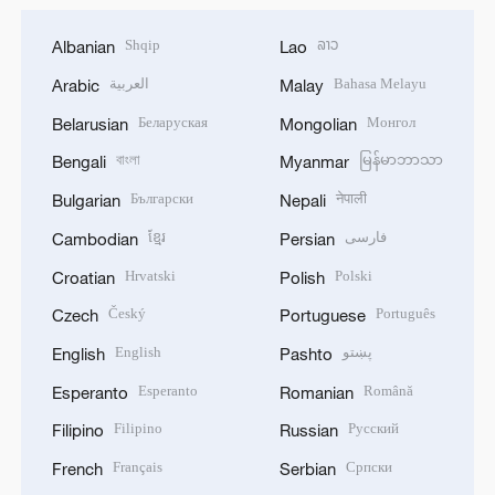
Shqip
ລາວ
Albanian
Lao
العربية
Bahasa Melayu
Arabic
Malay
Беларуская
Монгол
Belarusian
Mongolian
বাংলা
မြန်မာဘာသာ
Bengali
Myanmar
Български
नेपाली
Bulgarian
Nepali
ខ្មែរ
فارسی
Cambodian
Persian
Hrvatski
Polski
Croatian
Polish
Český
Português
Czech
Portuguese
English
پښتو
English
Pashto
Esperanto
Română
Esperanto
Romanian
Filipino
Русский
Filipino
Russian
Français
Српски
French
Serbian