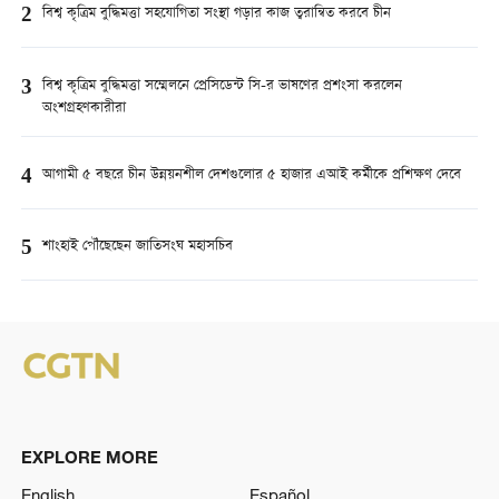
2
বিশ্ব কৃত্রিম বুদ্ধিমত্তা সহযোগিতা সংস্থা গড়ার কাজ ত্বরান্বিত করবে চীন
3
বিশ্ব কৃত্রিম বুদ্ধিমত্তা সম্মেলনে প্রেসিডেন্ট সি-র ভাষণের প্রশংসা করলেন
অংশগ্রহণকারীরা
4
আগামী ৫ বছরে চীন উন্নয়নশীল দেশগুলোর ৫ হাজার এআই কর্মীকে প্রশিক্ষণ দেবে
5
শাংহাই পৌঁছেছেন জাতিসংঘ মহাসচিব
EXPLORE MORE
English
Español