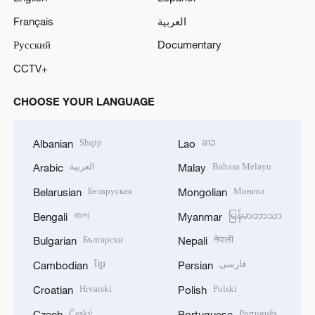
Français
العربية
Русский
Documentary
CCTV+
CHOOSE YOUR LANGUAGE
Shqip
ລາວ
Albanian
Lao
العربية
Bahasa Melayu
Arabic
Malay
Беларуская
Монгол
Belarusian
Mongolian
বাংলা
မြန်မာဘာသာ
Bengali
Myanmar
Български
नेपाली
Bulgarian
Nepali
ខ្មែរ
فارسی
Cambodian
Persian
Hrvatski
Polski
Croatian
Polish
Český
Português
Czech
Portuguese