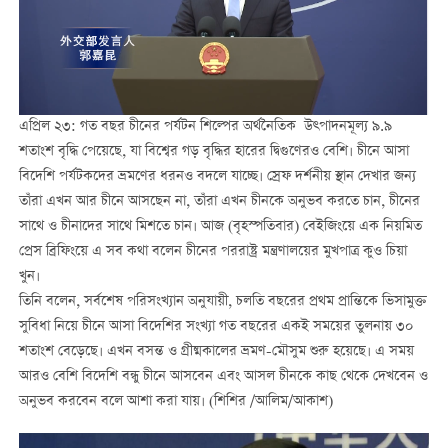
এপ্রিল ২৩: গত বছর চীনের পর্যটন শিল্পের অর্থনৈতিক উত্পাদনমূল্য ৯.৯
শতাংশ বৃদ্ধি পেয়েছে, যা বিশ্বের গড় বৃদ্ধির হারের দ্বিগুণেরও বেশি। চীনে আসা
বিদেশি পর্যটকদের ভ্রমণের ধরনও বদলে যাচ্ছে। স্রেফ দর্শনীয় স্থান দেখার জন্য
তাঁরা এখন আর চীনে আসছেন না, তাঁরা এখন চীনকে অনুভব করতে চান, চীনের
সাথে ও চীনাদের সাথে মিশতে চান। আজ (বৃহস্পতিবার) বেইজিংয়ে এক নিয়মিত
প্রেস ব্রিফিংয়ে এ সব কথা বলেন চীনের পররাষ্ট্র মন্ত্রণালয়ের মুখপাত্র কুও চিয়া
খুন।
তিনি বলেন, সর্বশেষ পরিসংখ্যান অনুযায়ী, চলতি বছরের প্রথম প্রান্তিকে ভিসামুক্ত
সুবিধা নিয়ে চীনে আসা বিদেশির সংখ্যা গত বছরের একই সময়ের তুলনায় ৩০
শতাংশ বেড়েছে। এখন বসন্ত ও গ্রীষ্মকালের ভ্রমণ-মৌসুম শুরু হয়েছে। এ সময়
আরও বেশি বিদেশি বন্ধু চীনে আসবেন এবং আসল চীনকে কাছ থেকে দেখবেন ও
অনুভব করবেন বলে আশা করা যায়। (শিশির /আলিম/আকাশ)