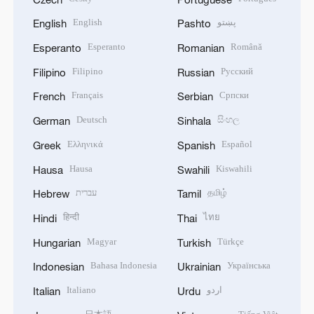
English
پښتو
English
Pashto
Esperanto
Română
Esperanto
Romanian
Filipino
Русский
Filipino
Russian
Français
Српски
French
Serbian
Deutsch
සිංහල
German
Sinhala
Ελληνικά
Español
Greek
Spanish
Hausa
Kiswahili
Hausa
Swahili
עברית
தமிழ்
Hebrew
Tamil
हिन्दी
ไทย
Hindi
Thai
Magyar
Türkçe
Hungarian
Turkish
Bahasa Indonesia
Українська
Indonesian
Ukrainian
Italiano
اردو
Italian
Urdu