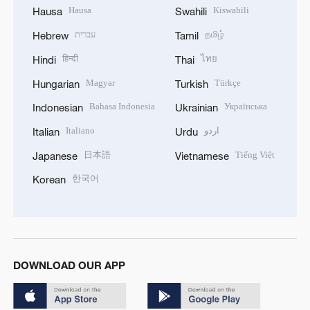
Hausa
Kiswahili
Hausa
Swahili
עברית
தமிழ்
Hebrew
Tamil
हिन्दी
ไทย
Hindi
Thai
Magyar
Türkçe
Hungarian
Turkish
Bahasa Indonesia
Українська
Indonesian
Ukrainian
Italiano
اردو
Italian
Urdu
日本語
Tiếng Việt
Japanese
Vietnamese
한국어
Korean
DOWNLOAD OUR APP