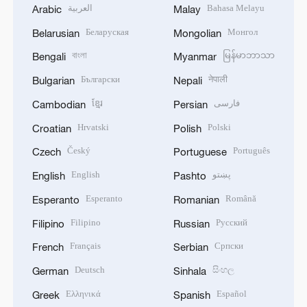
العربية
Bahasa Melayu
Arabic
Malay
Беларуская
Монгол
Belarusian
Mongolian
বাংলা
မြန်မာဘာသာ
Bengali
Myanmar
Български
नेपाली
Bulgarian
Nepali
ខ្មែរ
فارسی
Cambodian
Persian
Hrvatski
Polski
Croatian
Polish
Český
Português
Czech
Portuguese
English
پښتو
English
Pashto
Esperanto
Română
Esperanto
Romanian
Filipino
Русский
Filipino
Russian
Français
Српски
French
Serbian
Deutsch
සිංහල
German
Sinhala
Ελληνικά
Español
Greek
Spanish