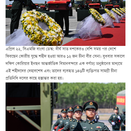
এপ্রিল ২২, সিএমজি বাংলা ডেস্ক: দীর্ঘ সাত দশকেরও বেশি সময় পর দেশে
ফিরছেন কোরীয় যুদ্ধে শহীদ হওয়া আরও ১২ জন চীনা বীর সেনা। বুধবার সকালে
দক্ষিণ কোরিয়ার ইনছন আন্তর্জাতিক বিমানবন্দরে এক বর্ণাঢ্য অনুষ্ঠানের মাধ্যমে
এই শহীদদের দেহাবশেষ এবং তাদের ব্যবহৃত ১৪৬টি ব্যক্তিগত সামগ্রী চীনা
প্রতিনিধি দলের কাছে হস্তান্তর করা হয়।