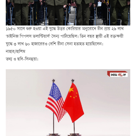
১৯৫০ সালে শুরু হওয়া এই যুদ্ধে উত্তর কোরিয়ার অনুরোধে চীন প্রায় ২৯ লাখ
'চাইনিজ পিপলস ভলান্টিয়ার্স' সৈন্য পাঠিয়েছিল। তিন বছর স্থায়ী এই রক্তক্ষয়ী
যুদ্ধে ৩ লাখ ৬০ হাজারেরও বেশি চীনা সেনা হতাহত হয়েছিলেন।
নাহার/হাশিম
তথ্য ও ছবি-সিনহুয়া।