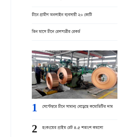
চীনে গ্রামীণ অনলাইন ব্যবসায়ী ২০ কোটি
তিন মাসে চীনে রেলযাত্রীর রেকর্ড
1
সেপ্টেম্বরে চীনে সামান্য বেড়েছে কমোডিটির দাম
2
হংকংয়ের প্রাইম রেট ৪.৫ শতাংশ কমলো