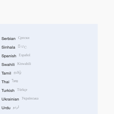
Serbian
Српски
Sinhala
සිංහල
Spanish
Español
Swahili
Kiswahili
Tamil
தமிழ்
Thai
ไทย
Turkish
Türkçe
Ukrainian
Українська
Urdu
اردو