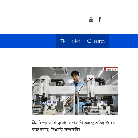
টিভি
রেডিও
search
চীন বিশ্বের সাথে সুযোগ ভাগাভাগি করছে; অভিন্ন উন্নয়নে
কাজ করছে: সিএমজি সম্পাদকীয়