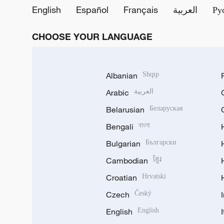
English
Español
Français
العربية
Ру
CHOOSE YOUR LANGUAGE
Albanian
Shqip
Arabic
العربية
Belarusian
Беларуская
Bengali
বাংলা
Bulgarian
Български
Cambodian
ខ្មែរ
Croatian
Hrvatski
Czech
Český
English
English