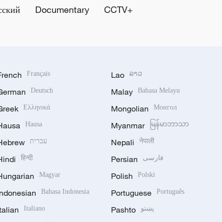
сский
Documentary
CCTV+
French
Français
Lao
ລາວ
German
Deutsch
Malay
Bahasa Melayu
Greek
Ελληνικά
Mongolian
Монгол
Hausa
Hausa
Myanmar
မြန်မာဘာသာ
Hebrew
עברית
Nepali
नेपाली
Hindi
हिन्दी
Persian
فارسی
Hungarian
Magyar
Polish
Polski
Indonesian
Bahasa Indonesia
Portuguese
Português
Italian
Italiano
Pashto
پښتو