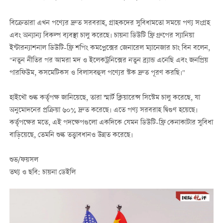
বিক্রেতারা এখন পণ্যের দ্রুত সরবরাহ, গ্রাহকদের সুবিধামতো সময়ে পণ্য সংগ্রহ
এবং অন্যান্য বিকল্প ব্যবস্থা চালু করেছে। চায়না ডিউটি ​​ফ্রি গ্রুপের স্যানিয়া
ইন্টারন্যাশনাল ডিউটি-ফ্রি শপিং কমপ্লেক্সের জেনারেল ম্যানেজার চাং বিন বলেন,
"নতুন নীতির পর আমরা মদ ও ইলেকট্রনিক্সের নতুন ব্র্যান্ড এনেছি এবং জনপ্রিয়
পারফিউম, কসমেটিকস ও বিলাসবহুল পণ্যের স্টক দ্রুত পূরণ করছি।"
হাইখৌ শুল্ক কর্তৃপক্ষ জানিয়েছে, তারা স্মার্ট ক্লিয়ারেন্স সিস্টেম চালু করেছে, যা
অনুমোদনের প্রক্রিয়া ৬০% দ্রুত করেছে। এতে পণ্য সরবরাহ দ্বিগুণ হয়েছে।
কর্তৃপক্ষের মতে, এই পদক্ষেপগুলো একদিকে যেমন ডিউটি-ফ্রি কেনাকাটার সুবিধা
বাড়িয়েছে, তেমনি শুল্ক তত্ত্বাবধানও উন্নত করেছে।
শুভ/ফয়সল
তথ্য ও ছবি: চায়না ডেইলি