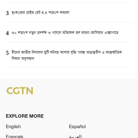
3
হংকংয়ের প্রাইম রেট ৪.৫ শতাংশ কমলো
4
৩০ শতাংশ নতুন প্রদর্শক ও পণ্যের অভিষেক হল চায়না-আসিয়ান এক্সপোতে
5
চীনের জাতীয় দিবসের ছুটি ঘনিয়ে আসায় বৃদ্ধি পাচ্ছে অভ্যন্তরীণ ও আন্তর্জাতিক
বিমান অনুসন্ধান
EXPLORE MORE
English
Español
Français
العربية