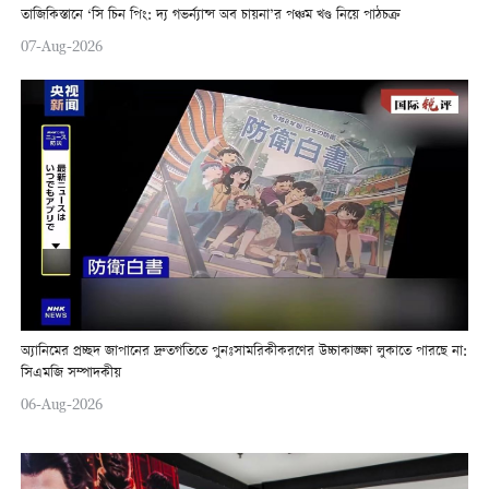
তাজিকিস্তানে ‘সি চিন পিং: দ্য গভর্ন্যান্স অব চায়না’র পঞ্চম খণ্ড নিয়ে পাঠচক্র
07-Aug-2026
অ্যানিমের প্রচ্ছদ জাপানের দ্রুতগতিতে পুনঃসামরিকীকরণের উচ্চাকাঙ্ক্ষা লুকাতে পারছে না:
সিএমজি সম্পাদকীয়
06-Aug-2026