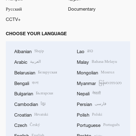
Русский
Documentary
CCTV+
CHOOSE YOUR LANGUAGE
Shqip
ລາວ
Albanian
Lao
العربية
Bahasa Melayu
Arabic
Malay
Беларуская
Монгол
Belarusian
Mongolian
বাংলা
မြန်မာဘာသာ
Bengali
Myanmar
Български
नेपाली
Bulgarian
Nepali
ខ្មែរ
فارسی
Cambodian
Persian
Hrvatski
Polski
Croatian
Polish
Český
Português
Czech
Portuguese
English
پښتو
English
Pashto