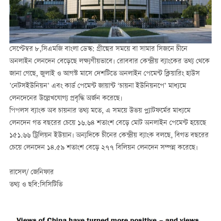
সেপ্টেম্বর ৮,সিএমজি বাংলা ডেস্ক: গ্রীষ্মের সময়ে বা সামার সিজনে চীনে
অনলাইন লেনদেন বেড়েছে লক্ষ্যণীয়ভাবে। রোববার কেন্দ্রীয় ব্যাংকের তথ্য থেকে
জানা গেছে, জুলাই ও আগস্ট মাসে দেশটিতে অনলাইন পেমেন্ট ক্লিয়ারিং হাউস
’নেটসইউনিয়ন’ এবং কার্ড পেমেন্ট জায়ান্ট ‘চায়না ইউনিয়নপে’ মাধ্যমে
লেনদেনের উল্লেখযোগ্য প্রবৃদ্ধি অর্জন করেছে।
পিপলস ব্যাংক অব চায়নার তথ্য মতে, এ সময়ে উভয় প্ল্যাটফর্মের মাধ্যমে
লেনদেন গত বছরের চেয়ে ১৬.৬৪ শতাংশ বেড়ে মোট অনলাইন পেমেন্ট হয়েছে
১৫১.৬৬ ট্রিলিয়ন ইউয়ান। অন্যদিকে চীনের কেন্দ্রীয় ব্যাংক বলছে, বিগত বছরের
চেয়ে লেনদেন ১৪.৫৯ শতাংশ বেড়ে ২৭৭ বিলিয়ন লেনদেন সম্পন্ন করেছে।
রাসেল/ জেনিফার
তথ্য ও ছবি:সিসিটিভি