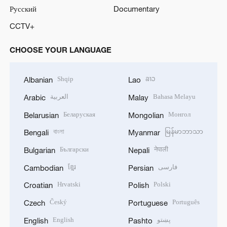
Русский
Documentary
CCTV+
CHOOSE YOUR LANGUAGE
Shqip
ລາວ
Albanian
Lao
العربية
Bahasa Melayu
Arabic
Malay
Беларуская
Монгол
Belarusian
Mongolian
বাংলা
မြန်မာဘာသာ
Bengali
Myanmar
Български
नेपाली
Bulgarian
Nepali
ខ្មែរ
فارسی
Cambodian
Persian
Hrvatski
Polski
Croatian
Polish
Český
Português
Czech
Portuguese
English
پښتو
English
Pashto