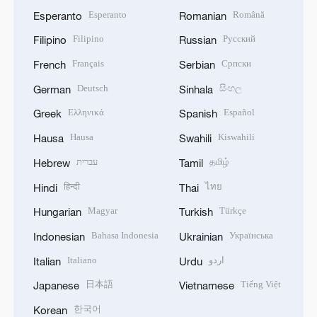
Esperanto
Română
Esperanto
Romanian
Filipino
Русский
Filipino
Russian
Français
Српски
French
Serbian
Deutsch
සිංහල
German
Sinhala
Ελληνικά
Español
Greek
Spanish
Hausa
Kiswahili
Hausa
Swahili
עברית
தமிழ்
Hebrew
Tamil
हिन्दी
ไทย
Hindi
Thai
Magyar
Türkçe
Hungarian
Turkish
Bahasa Indonesia
Українська
Indonesian
Ukrainian
Italiano
اردو
Italian
Urdu
日本語
Tiếng Việt
Japanese
Vietnamese
한국어
Korean