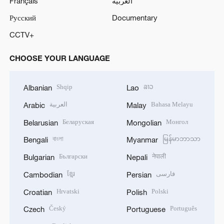
Français
العربية
Русский
Documentary
CCTV+
CHOOSE YOUR LANGUAGE
Shqip
ລາວ
Albanian
Lao
العربية
Bahasa Melayu
Arabic
Malay
Беларуская
Монгол
Belarusian
Mongolian
বাংলা
မြန်မာဘာသာ
Bengali
Myanmar
Български
नेपाली
Bulgarian
Nepali
ខ្មែរ
فارسی
Cambodian
Persian
Hrvatski
Polski
Croatian
Polish
Český
Português
Czech
Portuguese