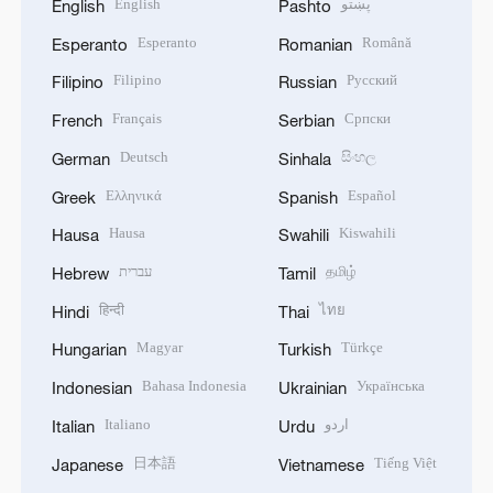
English
پښتو
English
Pashto
Esperanto
Română
Esperanto
Romanian
Filipino
Русский
Filipino
Russian
Français
Српски
French
Serbian
Deutsch
සිංහල
German
Sinhala
Ελληνικά
Español
Greek
Spanish
Hausa
Kiswahili
Hausa
Swahili
עברית
தமிழ்
Hebrew
Tamil
हिन्दी
ไทย
Hindi
Thai
Magyar
Türkçe
Hungarian
Turkish
Bahasa Indonesia
Українська
Indonesian
Ukrainian
Italiano
اردو
Italian
Urdu
日本語
Tiếng Việt
Japanese
Vietnamese