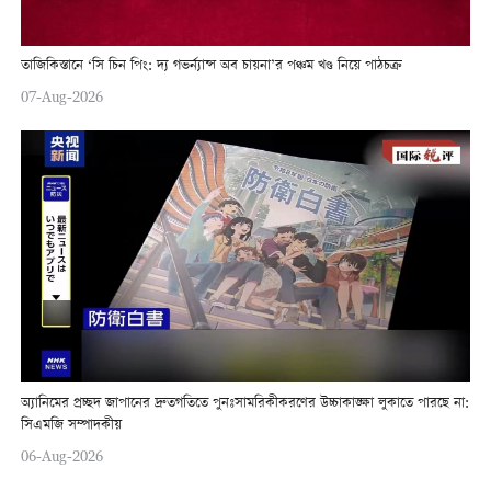
তাজিকিস্তানে ‘সি চিন পিং: দ্য গভর্ন্যান্স অব চায়না’র পঞ্চম খণ্ড নিয়ে পাঠচক্র
07-Aug-2026
অ্যানিমের প্রচ্ছদ জাপানের দ্রুতগতিতে পুনঃসামরিকীকরণের উচ্চাকাঙ্ক্ষা লুকাতে পারছে না:
সিএমজি সম্পাদকীয়
06-Aug-2026