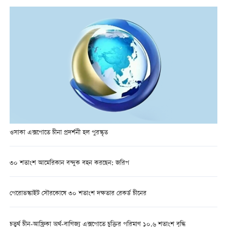
ওসাকা এক্সপোতে চীনা প্রদর্শনী হল পুরস্কৃত
৩০ শতাংশ আমেরিকান বন্দুক বহন করছেন: জরিপ
পেরোভস্কাইট সৌরকোষে ৩০ শতাংশ দক্ষতার রেকর্ড চীনের
চতুর্থ চীন-আফ্রিকা অর্থ-বাণিজ্য এক্সপোতে চুক্তির পরিমাণ ১০.৬ শতাংশ বৃদ্ধি