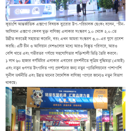
কুয়াংশি আন্তর্জাতিক এক্সপো বিষয়ক ব্যুরোর উপ-পরিচালক ছেংকং বলেন, "চীন-
আসিয়ান এক্সপো কেবল মুক্ত বাণিজ্য এলাকার সংস্করণ ১.০ থেকে ২.০-তে
উন্নীত করতেই সহায়তা করেনি, বরং এখন আমরা সংস্করণ ৩.০-এর যুগে প্রবেশ
করছি। এটি চীন ও আসিয়ান দেশগুলোর মধ্যে আরও বিস্তৃত পরিসরে, আরও
বেশি খাতে এবং গভীরতর পর্যায়ে সহযোগিতার শক্তিশালী ভিত্তি তৈরি করবে।
১ লাখ ৬০ হাজার বর্গমিটার এলাকার এবারের প্রদর্শনীতে কৃত্রিম বুদ্ধিমত্তা (এআই)
এবং নতুন গুণগত উৎপাদিত পণ্য প্রদর্শনের জন্য নতুন প্যাভিলিয়নের পাশাপাশি
সুনীল অর্থনীতি এবং উন্নত মানের বৈদেশিক বাণিজ্য পণ্যের জন্যেও নতুন বিভাগ
থাকছে।