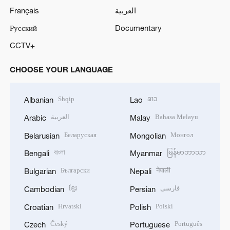
Français
العربية
Русский
Documentary
CCTV+
CHOOSE YOUR LANGUAGE
Shqip
ລາວ
Albanian
Lao
العربية
Bahasa Melayu
Arabic
Malay
Беларуская
Монгол
Belarusian
Mongolian
বাংলা
မြန်မာဘာသာ
Bengali
Myanmar
Български
नेपाली
Bulgarian
Nepali
ខ្មែរ
فارسی
Cambodian
Persian
Hrvatski
Polski
Croatian
Polish
Český
Português
Czech
Portuguese