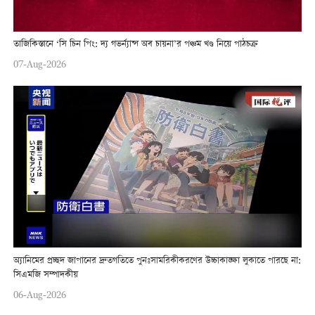
তাজিকিস্তানে ‘সি চিন পিং: দ্য গভর্ন্যান্স অব চায়না’র পঞ্চম খণ্ড নিয়ে পাঠচক্র
07-Aug-2026
অ্যানিমের প্রচ্ছদ জাপানের দ্রুতগতিতে পুনঃসামরিকীকরণের উচ্চাকাঙ্ক্ষা লুকাতে পারছে না:
সিএমজি সম্পাদকীয়
06-Aug-2026