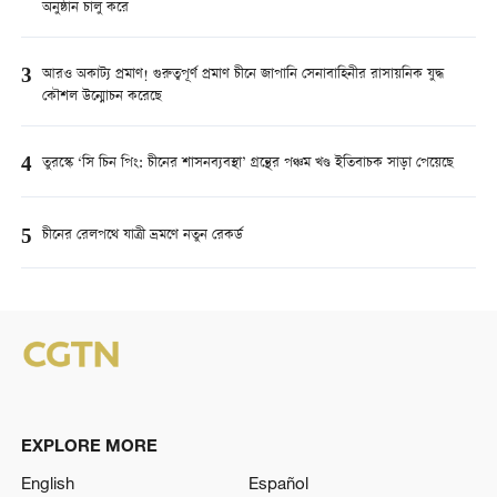
অনুষ্ঠান চালু করে
3
আরও অকাট্য প্রমাণ! গুরুত্বপূর্ণ প্রমাণ চীনে জাপানি সেনাবাহিনীর রাসায়নিক যুদ্ধ
কৌশল উন্মোচন করেছে
4
তুরস্কে ‘সি চিন পিং: চীনের শাসনব্যবস্থা’ গ্রন্থের পঞ্চম খণ্ড ইতিবাচক সাড়া পেয়েছে
5
চীনের রেলপথে যাত্রী ভ্রমণে নতুন রেকর্ড
EXPLORE MORE
English
Español