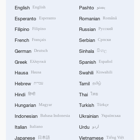
English
پښتو
English
Pashto
Esperanto
Română
Esperanto
Romanian
Filipino
Русский
Filipino
Russian
Français
Српски
French
Serbian
Deutsch
සිංහල
German
Sinhala
Ελληνικά
Español
Greek
Spanish
Hausa
Kiswahili
Hausa
Swahili
עברית
தமிழ்
Hebrew
Tamil
हिन्दी
ไทย
Hindi
Thai
Magyar
Türkçe
Hungarian
Turkish
Bahasa Indonesia
Українська
Indonesian
Ukrainian
Italiano
اردو
Italian
Urdu
日本語
Tiếng Việt
Japanese
Vietnamese