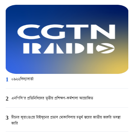
1
০৯২২বিদ্যাবার্তা
2
এনপিসি’র প্রতিনিধিদের তৃতীয় প্রশিক্ষণ-কর্মশালা আয়োজিত
3
চীনের কুয়াংতংয়ে টাইফুনের প্রভাব মোকাবিলায় চতুর্থ স্তরের জাতীয় জরুরি অবস্থা
জারি