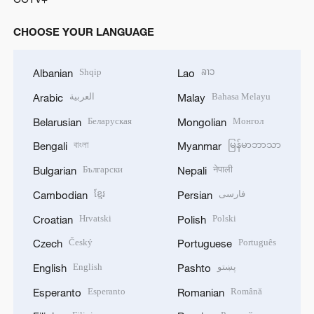
CHOOSE YOUR LANGUAGE
Shqip
ລາວ
Albanian
Lao
العربية
Bahasa Melayu
Arabic
Malay
Беларуская
Монгол
Belarusian
Mongolian
বাংলা
မြန်မာဘာသာ
Bengali
Myanmar
Български
नेपाली
Bulgarian
Nepali
ខ្មែរ
فارسی
Cambodian
Persian
Hrvatski
Polski
Croatian
Polish
Český
Português
Czech
Portuguese
English
پښتو
English
Pashto
Esperanto
Română
Esperanto
Romanian