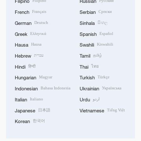
Filipino
Русский
Filipino
Russian
Français
Српски
French
Serbian
Deutsch
සිංහල
German
Sinhala
Ελληνικά
Español
Greek
Spanish
Hausa
Kiswahili
Hausa
Swahili
עברית
தமிழ்
Hebrew
Tamil
हिन्दी
ไทย
Hindi
Thai
Magyar
Türkçe
Hungarian
Turkish
Bahasa Indonesia
Українська
Indonesian
Ukrainian
Italiano
اردو
Italian
Urdu
日本語
Tiếng Việt
Japanese
Vietnamese
한국어
Korean