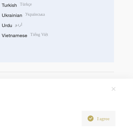
Turkish
Türkçe
Ukrainian
Українська
Urdu
اردو
Vietnamese
Tiếng Việt
I agree
6