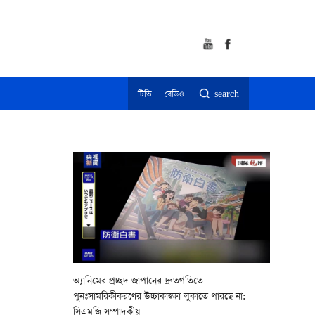
টিভি
রেডিও
search
অ্যানিমের প্রচ্ছদ জাপানের দ্রুতগতিতে
পুনঃসামরিকীকরণের উচ্চাকাঙ্ক্ষা লুকাতে পারছে না:
সিএমজি সম্পাদকীয়