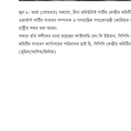
জুন ৮: আজ (সোমবার) সকালে, চীনা কমিউনিস্ট পার্টির কেন্দ্রীয় কমিটির
ওয়ার্কার্স পার্টির সাধারণ সম্পাদক ও গণতান্ত্রিক গণপ্রজাতন্ত্রী কোরিয়
রাষ্ট্রীয় সফর শুরু করেন।
সফরে তাঁর সঙ্গীদের মধ্যে রয়েছেন ফার্স্টলেডি ফেং লি ইউয়ান, সিপিসি কে
কমিটির সাধারণ কার্যালয়ের পরিচালক ছাই ছি, সিপিসি কেন্দ্রীয় কমিটির পল
(তুহিনা/আলিম/জিনিয়া)