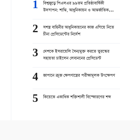
1
বিশ্বজুড়ে পিএলএর ৯৯তম প্রতিষ্ঠাবার্ষিকী
উদযাপন: শান্তি, আধুনিকায়ন ও আন্তর্জাতিক
সহযোগিতার বার্তা
2
সশস্ত্র বাহিনীর আধুনিকায়নের কাজ এগিয়ে নিতে
চীনা প্রেসিডেন্টের নির্দেশ
3
দেশকে ইসরায়েলি সৈন্যমুক্ত করতে তুরস্কের
সহায়তা চাইলেন লেবাননের প্রেসিডেন্ট
4
জাপানে ক্রুজ ক্ষেপণাস্ত্রের পরীক্ষামূলক উৎক্ষেপণ
5
কিয়েভে একাধিক শক্তিশালী বিস্ফোরণের শব্দ