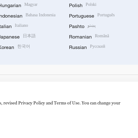
Hungarian
Magyar
Polish
Polski
Indonesian
Bahasa Indonesia
Portuguese
Português
Italian
Italiano
Pashto
پښتو
Japanese
日本語
Romanian
Română
Korean
한국어
Russian
Русский
es, revised Privacy Policy and Terms of Use. You can change your
备 11010502050052号
Disinformation report hotline: 010-8506146