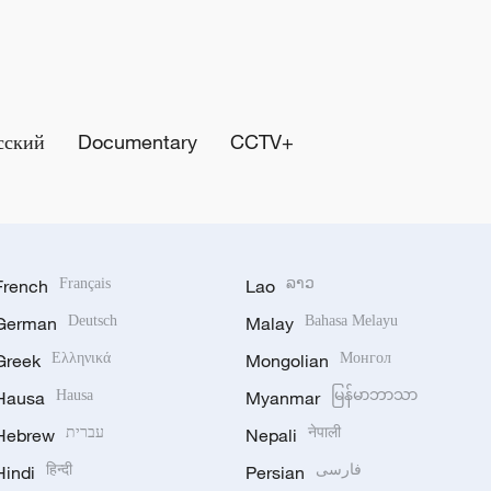
сский
Documentary
CCTV+
French
Français
Lao
ລາວ
German
Deutsch
Malay
Bahasa Melayu
Greek
Ελληνικά
Mongolian
Монгол
Hausa
Hausa
Myanmar
မြန်မာဘာသာ
Hebrew
עברית
Nepali
नेपाली
Hindi
हिन्दी
Persian
فارسی