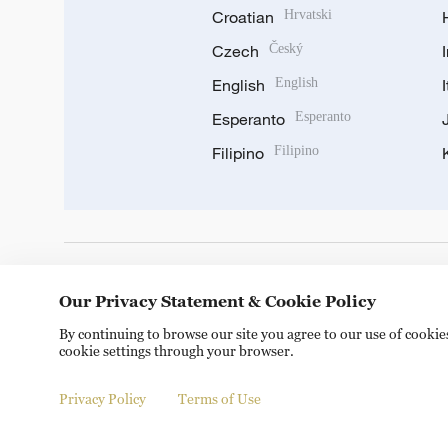
Croatian
Hrvatski
Czech
Český
English
English
Esperanto
Esperanto
Filipino
Filipino
DOWNLOAD OUR APP
Our Privacy Statement & Cookie Policy
By continuing to browse our site you agree to our use of cooki
cookie settings through your browser.
Privacy Policy
Terms of Use
Copyright © 2024 CGTN.
京ICP备20000184号
京公网安