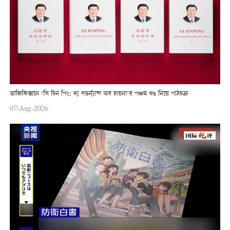
তাজিকিস্তানে ‘সি চিন পিং: দ্য গভর্ন্যান্স অব চায়না’র পঞ্চম খণ্ড নিয়ে পাঠচক্র
07-Aug-2026