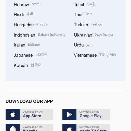
עברית
தமிழ்
Hebrew
Tamil
हिन्दी
ไทย
Hindi
Thai
Magyar
Türkçe
Hungarian
Turkish
Bahasa Indonesia
Українська
Indonesian
Ukrainian
Italiano
اردو
Italian
Urdu
日本語
Tiếng Việt
Japanese
Vietnamese
한국어
Korean
DOWNLOAD OUR APP