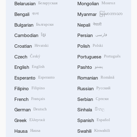
Беларуская
Монгол
Belarusian
Mongolian
বাংলা
မြန်မာဘာသာ
Bengali
Myanmar
Български
नेपाली
Bulgarian
Nepali
ខ្មែរ
فارسی
Cambodian
Persian
Hrvatski
Polski
Croatian
Polish
Český
Português
Czech
Portuguese
English
پښتو
English
Pashto
Esperanto
Română
Esperanto
Romanian
Filipino
Русский
Filipino
Russian
Français
Српски
French
Serbian
Deutsch
සිංහල
German
Sinhala
Ελληνικά
Español
Greek
Spanish
Hausa
Kiswahili
Hausa
Swahili