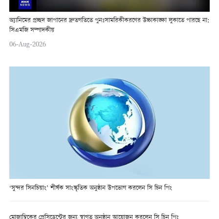
অ্যানিমের প্রচ্ছদ জাপানের দ্রুতগতিতে পুনঃসামরিকীকরণের উচ্চাকাঙ্ক্ষা লুকাতে পারছে না:
সিএমজি সম্পাদকীয়
06-Aug-2026
‘সুন্দর সিনচিয়াং’ শীর্ষক সাংস্কৃতিক অনুষ্ঠান উপভোগ করলেন সি চিন পিং
মোজাম্বিকের প্রেসিডেন্টের জন্য স্বাগত অনুষ্ঠান আয়োজন করলেন সি চিন পিং