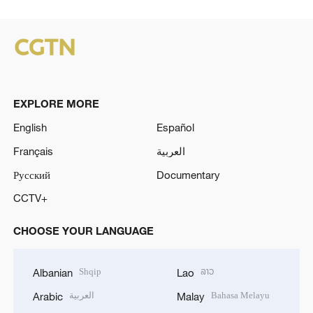
EXPLORE MORE
English
Español
Français
العربية
Русский
Documentary
CCTV+
CHOOSE YOUR LANGUAGE
Shqip
ລາວ
Albanian
Lao
العربية
Bahasa Melayu
Arabic
Malay