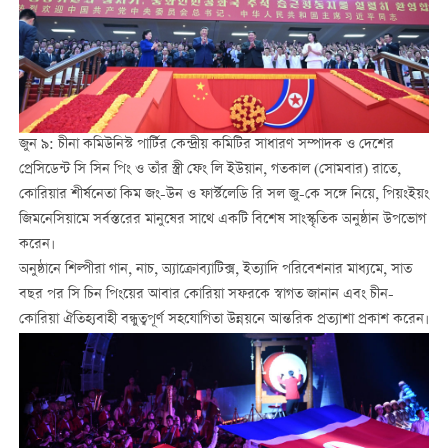
জুন ৯: চীনা কমিউনিস্ট পার্টির কেন্দ্রীয় কমিটির সাধারণ সম্পাদক ও দেশের
প্রেসিডেন্ট সি সিন পিং ও তাঁর স্ত্রী ফেং লি ইউয়ান, গতকাল (সোমবার) রাতে,
কোরিয়ার শীর্ষনেতা কিম জং-উন ও ফার্স্টলেডি রি সল জু-কে সঙ্গে নিয়ে, পিয়ংইয়ং
জিমনেসিয়ামে সর্বস্তরের মানুষের সাথে একটি বিশেষ সাংস্কৃতিক অনুষ্ঠান উপভোগ
করেন।
অনুষ্ঠানে শিল্পীরা গান, নাচ, অ্যাক্রোব্যাটিক্স, ইত্যাদি পরিবেশনার মাধ্যমে, সাত
বছর পর সি চিন পিংয়ের আবার কোরিয়া সফরকে স্বাগত জানান এবং চীন-
কোরিয়া ঐতিহ্যবাহী বন্ধুত্বপূর্ণ সহযোগিতা উন্নয়নে আন্তরিক প্রত্যাশা প্রকাশ করেন।